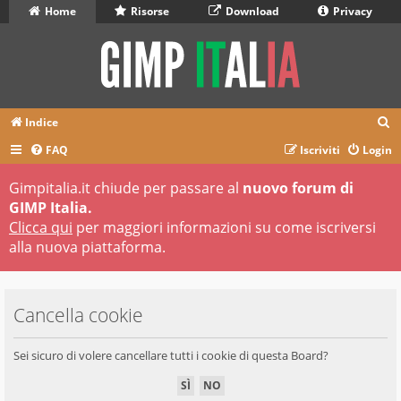
Home
Risorse
Download
Privacy
C
Indice
e
FAQ
Iscriviti
Login
r
Gimpitalia.it chiude per passare al
nuovo forum di
c
GIMP Italia.
a
Clicca qui
per maggiori informazioni su come iscriversi
alla nuova piattaforma.
Cancella cookie
Sei sicuro di volere cancellare tutti i cookie di questa Board?