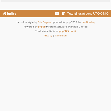
Indice
Tutti gli orari sono
UTC+01:00
metrolike style by
Eric Seguin
Updated for phpBB3.2 by
Ian Bradley
Powered by
phpBB
® Forum Software © phpBB Limited
Traduzione Italiana
phpBB-Store.it
Privacy
|
Condizioni