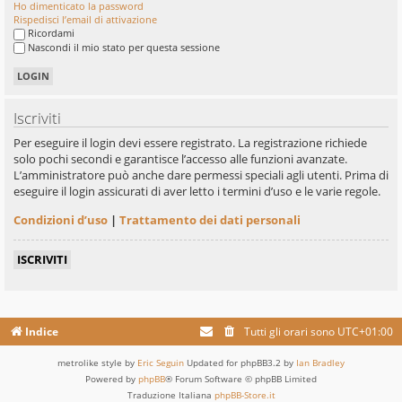
Ho dimenticato la password
Rispedisci l’email di attivazione
Ricordami
Nascondi il mio stato per questa sessione
Iscriviti
Per eseguire il login devi essere registrato. La registrazione richiede
solo pochi secondi e garantisce l’accesso alle funzioni avanzate.
L’amministratore può anche dare permessi speciali agli utenti. Prima di
eseguire il login assicurati di aver letto i termini d’uso e le varie regole.
Condizioni d’uso
|
Trattamento dei dati personali
ISCRIVITI
Indice
Tutti gli orari sono
UTC+01:00
metrolike style by
Eric Seguin
Updated for phpBB3.2 by
Ian Bradley
Powered by
phpBB
® Forum Software © phpBB Limited
Traduzione Italiana
phpBB-Store.it