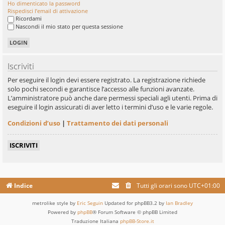
Ho dimenticato la password
Rispedisci l’email di attivazione
Ricordami
Nascondi il mio stato per questa sessione
Iscriviti
Per eseguire il login devi essere registrato. La registrazione richiede
solo pochi secondi e garantisce l’accesso alle funzioni avanzate.
L’amministratore può anche dare permessi speciali agli utenti. Prima di
eseguire il login assicurati di aver letto i termini d’uso e le varie regole.
Condizioni d’uso
|
Trattamento dei dati personali
ISCRIVITI
Indice
Tutti gli orari sono
UTC+01:00
metrolike style by
Eric Seguin
Updated for phpBB3.2 by
Ian Bradley
Powered by
phpBB
® Forum Software © phpBB Limited
Traduzione Italiana
phpBB-Store.it