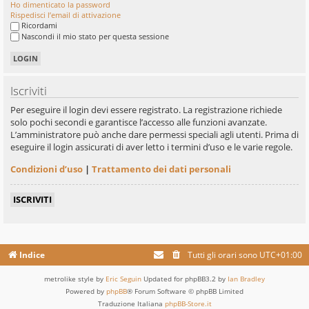
Ho dimenticato la password
Rispedisci l’email di attivazione
Ricordami
Nascondi il mio stato per questa sessione
Iscriviti
Per eseguire il login devi essere registrato. La registrazione richiede
solo pochi secondi e garantisce l’accesso alle funzioni avanzate.
L’amministratore può anche dare permessi speciali agli utenti. Prima di
eseguire il login assicurati di aver letto i termini d’uso e le varie regole.
Condizioni d’uso
|
Trattamento dei dati personali
ISCRIVITI
Indice
Tutti gli orari sono
UTC+01:00
metrolike style by
Eric Seguin
Updated for phpBB3.2 by
Ian Bradley
Powered by
phpBB
® Forum Software © phpBB Limited
Traduzione Italiana
phpBB-Store.it