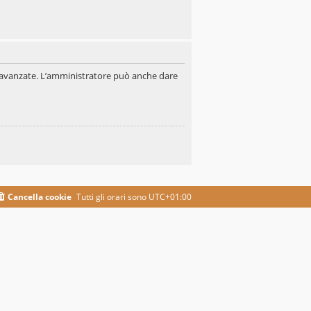
oni avanzate. L’amministratore può anche dare
Cancella cookie
Tutti gli orari sono
UTC+01:00