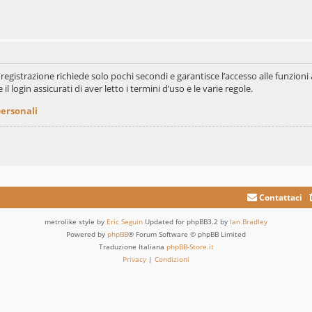
La registrazione richiede solo pochi secondi e garantisce l’accesso alle funzi
il login assicurati di aver letto i termini d’uso e le varie regole.
personali
Contattaci
metrolike style by
Eric Seguin
Updated for phpBB3.2 by
Ian Bradley
Powered by
phpBB
® Forum Software © phpBB Limited
Traduzione Italiana
phpBB-Store.it
Privacy
|
Condizioni