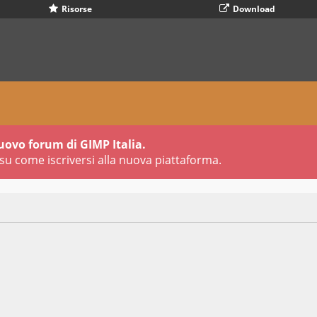
Risorse
Download
uovo forum di GIMP Italia.
su come iscriversi alla nuova piattaforma.