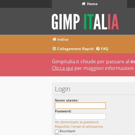
Home
Indice
Collegamenti Rapidi
FAQ
Gimpitalia.it chiude per passare al
n
Clicca qui
per maggiori informazioni 
Login
Nome utente:
Password:
Ho dimenticato la password
Rispedisci l’email di attivazione
Ricordami