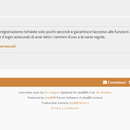
La registrazione richiede solo pochi secondi e garantisce l’accesso alle funzi
il login assicurati di aver letto i termini d’uso e le varie regole.
personali
Contattaci
metrolike style by
Eric Seguin
Updated for phpBB3.2 by
Ian Bradley
Powered by
phpBB
® Forum Software © phpBB Limited
Traduzione Italiana
phpBB-Store.it
Privacy
|
Condizioni