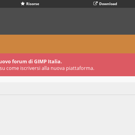
Risorse
Download
uovo forum di GIMP Italia.
su come iscriversi alla nuova piattaforma.