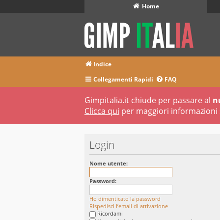
Home
Indice
Collegamenti Rapidi
FAQ
Gimpitalia.it chiude per passare al
n
Clicca qui
per maggiori informazioni 
Login
Nome utente:
Password:
Ho dimenticato la password
Rispedisci l’email di attivazione
Ricordami