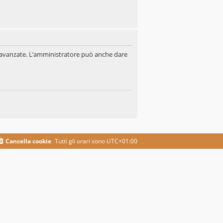
oni avanzate. L’amministratore può anche dare
Cancella cookie
Tutti gli orari sono
UTC+01:00