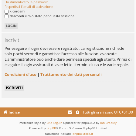
Ho dimenticato la password
Rispedisci l’email di attivazione
Ricordami
Nascondi il mio stato per questa sessione
Iscriviti
Per eseguire il login devi essere registrato. La registrazione richiede
solo pochi secondi e garantisce l’accesso alle funzioni avanzate.
L’amministratore può anche dare permessi speciali agli utenti. Prima di
eseguire il login assicurati di aver letto i termini d’uso e le varie regole.
Condizioni d’uso
|
Trattamento dei dati personali
ISCRIVITI
Indice
Tutti gli orari sono
UTC+01:00
metrolike style by
Eric Seguin
Updated for phpBB3.2 by
Ian Bradley
Powered by
phpBB
® Forum Software © phpBB Limited
Traduzione Italiana
phpBB-Store.it