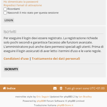
Ho dimenticato la password
Rispedisci l’email di attivazione
Ricordami
Nascondi il mio stato per questa sessione
Iscriviti
Per eseguire il login devi essere registrato. La registrazione richiede
solo pochi secondi e garantisce l’accesso alle funzioni avanzate.
L’amministratore può anche dare permessi speciali agli utenti. Prima di
eseguire il login assicurati di aver letto i termini d’uso e le varie regole.
Condizioni d’uso
|
Trattamento dei dati personali
ISCRIVITI
Indice
Tutti gli orari sono
UTC+01:00
metrolike style by
Eric Seguin
Updated for phpBB3.2 by
Ian Bradley
Powered by
phpBB
® Forum Software © phpBB Limited
Traduzione Italiana
phpBB-Store.it