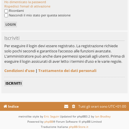
Ho dimenticato la password
Rispedisci l’email di attivazione
Ricordami
Nascondi il mio stato per questa sessione
Iscriviti
Per eseguire il login devi essere registrato. La registrazione richiede
solo pochi secondi e garantisce l’accesso alle funzioni avanzate.
L’amministratore può anche dare permessi speciali agli utenti. Prima di
eseguire il login assicurati di aver letto i termini d’uso e le varie regole.
Condizioni d’uso
|
Trattamento dei dati personali
ISCRIVITI
Indice
Tutti gli orari sono
UTC+01:00
metrolike style by
Eric Seguin
Updated for phpBB3.2 by
Ian Bradley
Powered by
phpBB
® Forum Software © phpBB Limited
Traduzione Italiana
phpBB-Store.it