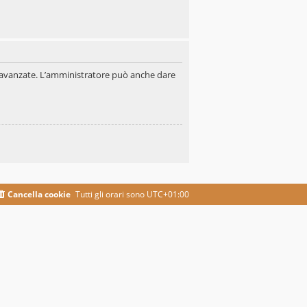
oni avanzate. L’amministratore può anche dare
Cancella cookie
Tutti gli orari sono
UTC+01:00