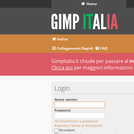
Home
Indice
Collegamenti Rapidi
FAQ
Gimpitalia.it chiude per passare al
n
Clicca qui
per maggiori informazioni 
Login
Nome utente:
Password:
Ho dimenticato la password
Rispedisci l’email di attivazione
Ricordami