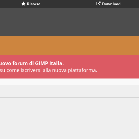
Risorse
Download
uovo forum di GIMP Italia.
su come iscriversi alla nuova piattaforma.