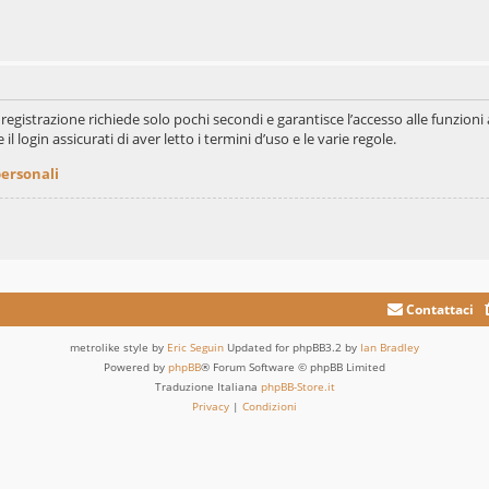
La registrazione richiede solo pochi secondi e garantisce l’accesso alle funzi
il login assicurati di aver letto i termini d’uso e le varie regole.
personali
Contattaci
metrolike style by
Eric Seguin
Updated for phpBB3.2 by
Ian Bradley
Powered by
phpBB
® Forum Software © phpBB Limited
Traduzione Italiana
phpBB-Store.it
Privacy
|
Condizioni