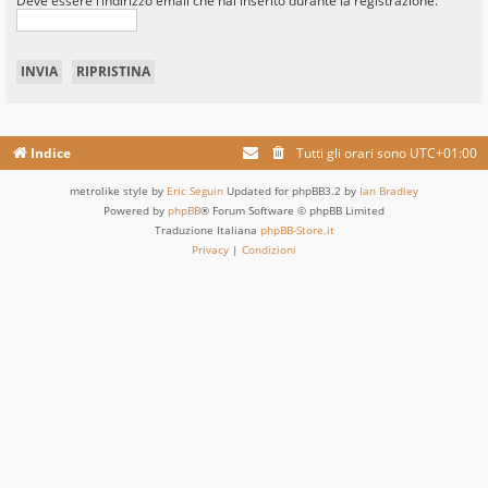
Deve essere l’indirizzo email che hai inserito durante la registrazione.
Indice
Tutti gli orari sono
UTC+01:00
metrolike style by
Eric Seguin
Updated for phpBB3.2 by
Ian Bradley
Powered by
phpBB
® Forum Software © phpBB Limited
Traduzione Italiana
phpBB-Store.it
Privacy
|
Condizioni