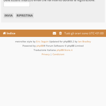
Deve essere l’indirizzo email che hai inserito durante la registrazione.
Indice
Tutti gli orari sono
UTC+01:00
metrolike style by
Eric Seguin
Updated for phpBB3.2 by
Ian Bradley
Powered by
phpBB
® Forum Software © phpBB Limited
Traduzione Italiana
phpBB-Store.it
Privacy
|
Condizioni