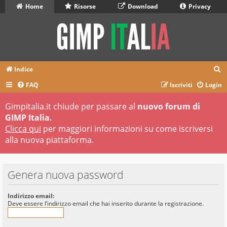
Home
Risorse
Download
Privacy
C
Indice
e
FAQ
Iscriviti
Login
r
Gimpitalia.it chiude per passare al
nuovo forum di
c
GIMP Italia.
a
Clicca qui
per maggiori informazioni su come iscriversi
alla nuova piattaforma.
Genera nuova password
Indirizzo email:
Deve essere l’indirizzo email che hai inserito durante la registrazione.