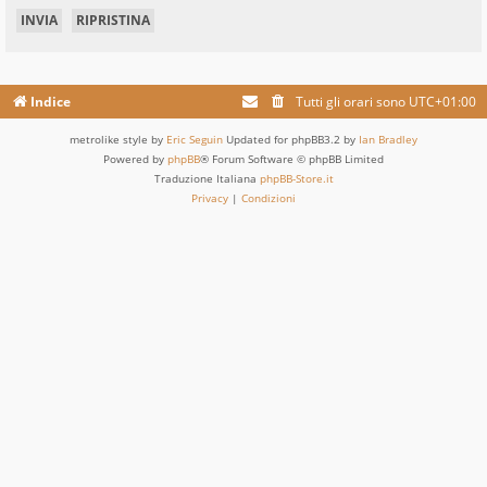
Indice
Tutti gli orari sono
UTC+01:00
metrolike style by
Eric Seguin
Updated for phpBB3.2 by
Ian Bradley
Powered by
phpBB
® Forum Software © phpBB Limited
Traduzione Italiana
phpBB-Store.it
Privacy
|
Condizioni