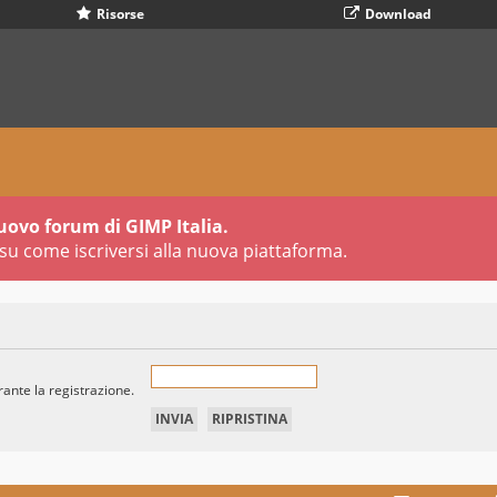
Risorse
Download
uovo forum di GIMP Italia.
su come iscriversi alla nuova piattaforma.
rante la registrazione.