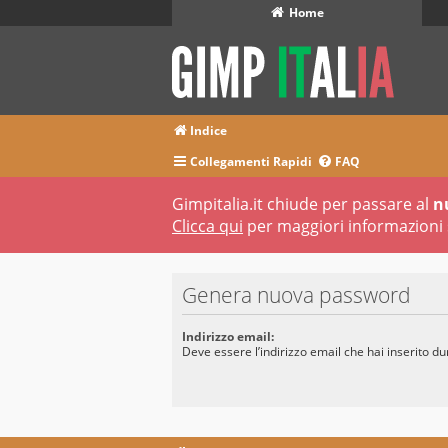
Home
Indice
Collegamenti Rapidi
FAQ
Gimpitalia.it chiude per passare al
n
Clicca qui
per maggiori informazioni 
Genera nuova password
Indirizzo email:
Deve essere l’indirizzo email che hai inserito du