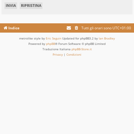
Indice
Tutti gli orari sono
UTC+01:00
metrolike style by
Eric Seguin
Updated for phpBB3.2 by
Ian Bradley
Powered by
phpBB
® Forum Software © phpBB Limited
Traduzione Italiana
phpBB-Store.it
Privacy
|
Condizioni