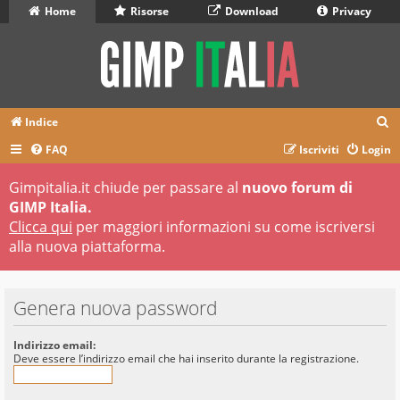
Home
Risorse
Download
Privacy
C
Indice
e
FAQ
Iscriviti
Login
r
Gimpitalia.it chiude per passare al
nuovo forum di
c
GIMP Italia.
a
Clicca qui
per maggiori informazioni su come iscriversi
alla nuova piattaforma.
Genera nuova password
Indirizzo email:
Deve essere l’indirizzo email che hai inserito durante la registrazione.