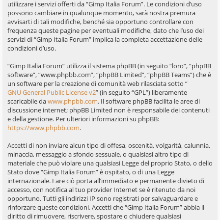
utilizzare i servizi offerti da “Gimp Italia Forum”. Le condizioni d’uso
possono cambiare in qualunque momento, sarà nostra premura
avvisarti di tali modifiche, benché sia opportuno controllare con
frequenza queste pagine per eventuali modifiche, dato che l’uso dei
servizi di “Gimp Italia Forum” implica la completa accettazione delle
condizioni d’uso.
“Gimp Italia Forum” utilizza il sistema phpBB (in seguito “loro”, “phpBB
software”, “www.phpbb.com”, “phpBB Limited”, “phpBB Teams”) che è
un software per la creazione di comunità web rilasciata sotto “
GNU General Public License v2
” (in seguito “GPL”) liberamente
scaricabile da
www.phpbb.com
. Il software phpBB facilita le aree di
discussione internet; phpBB Limited non è responsabile dei contenuti
e della gestione. Per ulteriori informazioni su phpBB:
https://www.phpbb.com
.
Accetti di non inviare alcun tipo di offesa, oscenità, volgarità, calunnia,
minaccia, messaggio a sfondo sessuale, o qualsiasi altro tipo di
materiale che può violare una qualsiasi Legge del proprio Stato, o dello
Stato dove “Gimp Italia Forum” è ospitato, o di una Legge
internazionale. Fare ciò porta all’immediato e permanente divieto di
accesso, con notifica al tuo provider Internet se è ritenuto da noi
opportuno. Tutti gli indirizzi IP sono registrati per salvaguardare e
rinforzare queste condizioni. Accetti che “Gimp Italia Forum” abbia il
diritto di rimuovere, riscrivere, spostare o chiudere qualsiasi