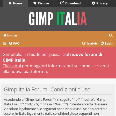
Home
Risorse
Download
Privacy
C
Indice
e
FAQ
Iscriviti
Login
r
Gimpitalia.it chiude per passare al
nuovo forum di
c
GIMP Italia.
a
Clicca qui
per maggiori informazioni su come iscriversi
alla nuova piattaforma.
Gimp Italia Forum -Condizioni d’uso
Accedendo a “Gimp Italia Forum” (in seguito “noi”, “nostro”, “Gimp
Italia Forum”, “http://gimpitalia.it/forum”), l’utente accetta di essere
vincolato legalmente alle seguenti condizioni d’uso. Se non accetti di
essere limitato legalmente dalle condizioni d’uso seguenti non