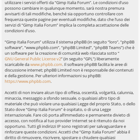
utilizzare i servizi offerti da “Gimp Italia Forum”. Le condizioni d’uso
possono cambiare in qualunque momento, sarà nostra premura
avvisarti di tali modifiche, benché sia opportuno controllare con
frequenza queste pagine per eventuali modifiche, dato che l’uso dei
servizi di “Gimp Italia Forum” implica la completa accettazione delle
condizioni d’uso.
“Gimp Italia Forum” utilizza il sistema phpBB (in seguito “loro”, “phpBB
software”, “www.phpbb.com”, “phpBB Limited”, “phpBB Teams”) che è
un software per la creazione di comunità web rilasciata sotto “
GNU General Public License v2
” (in seguito “GPL”) liberamente
scaricabile da
www.phpbb.com
. Il software phpBB facilita le aree di
discussione internet; phpBB Limited non è responsabile dei contenuti
e della gestione. Per ulteriori informazioni su phpBB:
https://www.phpbb.com
.
Accetti di non inviare alcun tipo di offesa, oscenità, volgarità, calunnia,
minaccia, messaggio a sfondo sessuale, o qualsiasi altro tipo di
materiale che può violare una qualsiasi Legge del proprio Stato, o dello
Stato dove “Gimp Italia Forum” è ospitato, o di una Legge
internazionale. Fare ciò porta all’immediato e permanente divieto di
accesso, con notifica al tuo provider Internet se è ritenuto da noi
opportuno. Tutti gli indirizzi IP sono registrati per salvaguardare e
rinforzare queste condizioni. Accetti che “Gimp Italia Forum” abbia il
diritto di rimuovere, riscrivere, spostare o chiudere qualsiasi