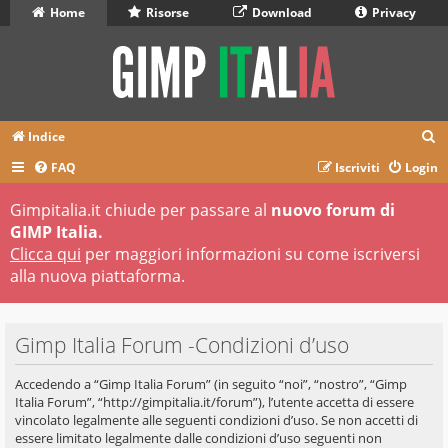
Home
Risorse
Download
Privacy
C
Indice
e
FAQ
Iscriviti
Login
r
Gimpitalia.it chiude per passare al
nuovo forum di
c
GIMP Italia.
a
Clicca qui
per maggiori informazioni su come iscriversi
alla nuova piattaforma.
Gimp Italia Forum -Condizioni d’uso
Accedendo a “Gimp Italia Forum” (in seguito “noi”, “nostro”, “Gimp
Italia Forum”, “http://gimpitalia.it/forum”), l’utente accetta di essere
vincolato legalmente alle seguenti condizioni d’uso. Se non accetti di
essere limitato legalmente dalle condizioni d’uso seguenti non