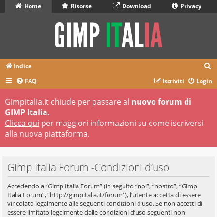
Home
Risorse
Download
Privacy
C
Indice
e
FAQ
Iscriviti
Login
r
Gimpitalia.it chiude per passare al
nuovo forum di
c
GIMP Italia.
a
Clicca qui
per maggiori informazioni su come iscriversi
alla nuova piattaforma.
Gimp Italia Forum -Condizioni d’uso
Accedendo a “Gimp Italia Forum” (in seguito “noi”, “nostro”, “Gimp
Italia Forum”, “http://gimpitalia.it/forum”), l’utente accetta di essere
vincolato legalmente alle seguenti condizioni d’uso. Se non accetti di
essere limitato legalmente dalle condizioni d’uso seguenti non