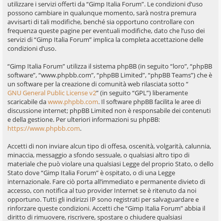
utilizzare i servizi offerti da “Gimp Italia Forum”. Le condizioni d’uso
possono cambiare in qualunque momento, sarà nostra premura
avvisarti di tali modifiche, benché sia opportuno controllare con
frequenza queste pagine per eventuali modifiche, dato che l’uso dei
servizi di “Gimp Italia Forum” implica la completa accettazione delle
condizioni d’uso.
“Gimp Italia Forum” utilizza il sistema phpBB (in seguito “loro”, “phpBB
software”, “www.phpbb.com”, “phpBB Limited”, “phpBB Teams”) che è
un software per la creazione di comunità web rilasciata sotto “
GNU General Public License v2
” (in seguito “GPL”) liberamente
scaricabile da
www.phpbb.com
. Il software phpBB facilita le aree di
discussione internet; phpBB Limited non è responsabile dei contenuti
e della gestione. Per ulteriori informazioni su phpBB:
https://www.phpbb.com
.
Accetti di non inviare alcun tipo di offesa, oscenità, volgarità, calunnia,
minaccia, messaggio a sfondo sessuale, o qualsiasi altro tipo di
materiale che può violare una qualsiasi Legge del proprio Stato, o dello
Stato dove “Gimp Italia Forum” è ospitato, o di una Legge
internazionale. Fare ciò porta all’immediato e permanente divieto di
accesso, con notifica al tuo provider Internet se è ritenuto da noi
opportuno. Tutti gli indirizzi IP sono registrati per salvaguardare e
rinforzare queste condizioni. Accetti che “Gimp Italia Forum” abbia il
diritto di rimuovere, riscrivere, spostare o chiudere qualsiasi