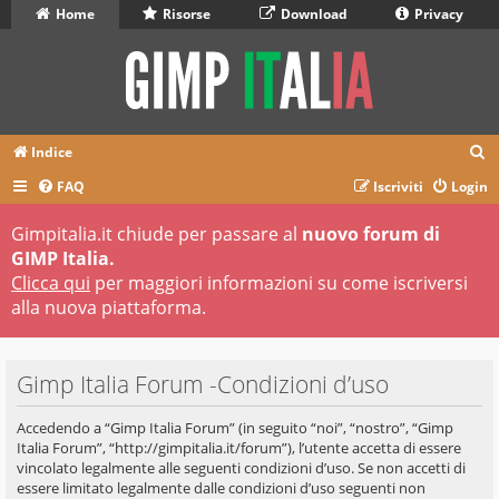
Home
Risorse
Download
Privacy
C
Indice
e
FAQ
Iscriviti
Login
r
Gimpitalia.it chiude per passare al
nuovo forum di
c
GIMP Italia.
a
Clicca qui
per maggiori informazioni su come iscriversi
alla nuova piattaforma.
Gimp Italia Forum -Condizioni d’uso
Accedendo a “Gimp Italia Forum” (in seguito “noi”, “nostro”, “Gimp
Italia Forum”, “http://gimpitalia.it/forum”), l’utente accetta di essere
vincolato legalmente alle seguenti condizioni d’uso. Se non accetti di
essere limitato legalmente dalle condizioni d’uso seguenti non