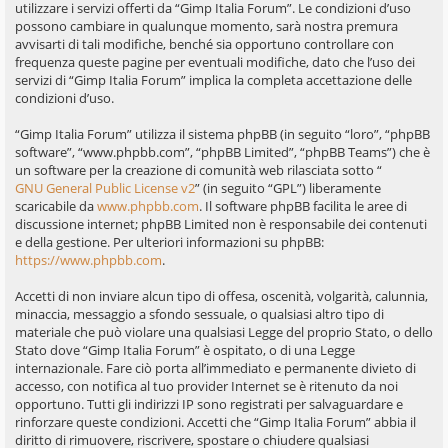
utilizzare i servizi offerti da “Gimp Italia Forum”. Le condizioni d’uso
possono cambiare in qualunque momento, sarà nostra premura
avvisarti di tali modifiche, benché sia opportuno controllare con
frequenza queste pagine per eventuali modifiche, dato che l’uso dei
servizi di “Gimp Italia Forum” implica la completa accettazione delle
condizioni d’uso.
“Gimp Italia Forum” utilizza il sistema phpBB (in seguito “loro”, “phpBB
software”, “www.phpbb.com”, “phpBB Limited”, “phpBB Teams”) che è
un software per la creazione di comunità web rilasciata sotto “
GNU General Public License v2
” (in seguito “GPL”) liberamente
scaricabile da
www.phpbb.com
. Il software phpBB facilita le aree di
discussione internet; phpBB Limited non è responsabile dei contenuti
e della gestione. Per ulteriori informazioni su phpBB:
https://www.phpbb.com
.
Accetti di non inviare alcun tipo di offesa, oscenità, volgarità, calunnia,
minaccia, messaggio a sfondo sessuale, o qualsiasi altro tipo di
materiale che può violare una qualsiasi Legge del proprio Stato, o dello
Stato dove “Gimp Italia Forum” è ospitato, o di una Legge
internazionale. Fare ciò porta all’immediato e permanente divieto di
accesso, con notifica al tuo provider Internet se è ritenuto da noi
opportuno. Tutti gli indirizzi IP sono registrati per salvaguardare e
rinforzare queste condizioni. Accetti che “Gimp Italia Forum” abbia il
diritto di rimuovere, riscrivere, spostare o chiudere qualsiasi