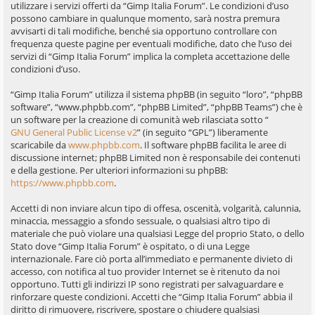
utilizzare i servizi offerti da “Gimp Italia Forum”. Le condizioni d’uso
possono cambiare in qualunque momento, sarà nostra premura
avvisarti di tali modifiche, benché sia opportuno controllare con
frequenza queste pagine per eventuali modifiche, dato che l’uso dei
servizi di “Gimp Italia Forum” implica la completa accettazione delle
condizioni d’uso.
“Gimp Italia Forum” utilizza il sistema phpBB (in seguito “loro”, “phpBB
software”, “www.phpbb.com”, “phpBB Limited”, “phpBB Teams”) che è
un software per la creazione di comunità web rilasciata sotto “
GNU General Public License v2
” (in seguito “GPL”) liberamente
scaricabile da
www.phpbb.com
. Il software phpBB facilita le aree di
discussione internet; phpBB Limited non è responsabile dei contenuti
e della gestione. Per ulteriori informazioni su phpBB:
https://www.phpbb.com
.
Accetti di non inviare alcun tipo di offesa, oscenità, volgarità, calunnia,
minaccia, messaggio a sfondo sessuale, o qualsiasi altro tipo di
materiale che può violare una qualsiasi Legge del proprio Stato, o dello
Stato dove “Gimp Italia Forum” è ospitato, o di una Legge
internazionale. Fare ciò porta all’immediato e permanente divieto di
accesso, con notifica al tuo provider Internet se è ritenuto da noi
opportuno. Tutti gli indirizzi IP sono registrati per salvaguardare e
rinforzare queste condizioni. Accetti che “Gimp Italia Forum” abbia il
diritto di rimuovere, riscrivere, spostare o chiudere qualsiasi