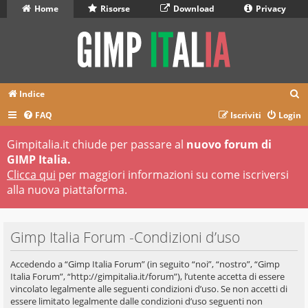
Home
Risorse
Download
Privacy
C
Indice
e
FAQ
Iscriviti
Login
r
Gimpitalia.it chiude per passare al
nuovo forum di
c
GIMP Italia.
a
Clicca qui
per maggiori informazioni su come iscriversi
alla nuova piattaforma.
Gimp Italia Forum -Condizioni d’uso
Accedendo a “Gimp Italia Forum” (in seguito “noi”, “nostro”, “Gimp
Italia Forum”, “http://gimpitalia.it/forum”), l’utente accetta di essere
vincolato legalmente alle seguenti condizioni d’uso. Se non accetti di
essere limitato legalmente dalle condizioni d’uso seguenti non