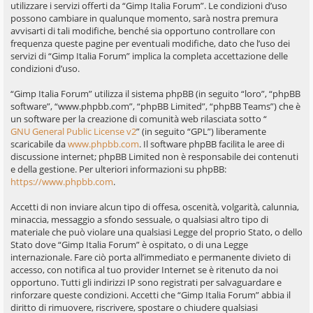
utilizzare i servizi offerti da “Gimp Italia Forum”. Le condizioni d’uso
possono cambiare in qualunque momento, sarà nostra premura
avvisarti di tali modifiche, benché sia opportuno controllare con
frequenza queste pagine per eventuali modifiche, dato che l’uso dei
servizi di “Gimp Italia Forum” implica la completa accettazione delle
condizioni d’uso.
“Gimp Italia Forum” utilizza il sistema phpBB (in seguito “loro”, “phpBB
software”, “www.phpbb.com”, “phpBB Limited”, “phpBB Teams”) che è
un software per la creazione di comunità web rilasciata sotto “
GNU General Public License v2
” (in seguito “GPL”) liberamente
scaricabile da
www.phpbb.com
. Il software phpBB facilita le aree di
discussione internet; phpBB Limited non è responsabile dei contenuti
e della gestione. Per ulteriori informazioni su phpBB:
https://www.phpbb.com
.
Accetti di non inviare alcun tipo di offesa, oscenità, volgarità, calunnia,
minaccia, messaggio a sfondo sessuale, o qualsiasi altro tipo di
materiale che può violare una qualsiasi Legge del proprio Stato, o dello
Stato dove “Gimp Italia Forum” è ospitato, o di una Legge
internazionale. Fare ciò porta all’immediato e permanente divieto di
accesso, con notifica al tuo provider Internet se è ritenuto da noi
opportuno. Tutti gli indirizzi IP sono registrati per salvaguardare e
rinforzare queste condizioni. Accetti che “Gimp Italia Forum” abbia il
diritto di rimuovere, riscrivere, spostare o chiudere qualsiasi