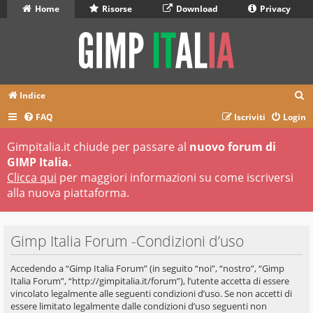
Home
Risorse
Download
Privacy
C
Indice
e
FAQ
Iscriviti
Login
r
Gimpitalia.it chiude per passare al
nuovo forum di
c
GIMP Italia.
a
Clicca qui
per maggiori informazioni su come iscriversi
alla nuova piattaforma.
Gimp Italia Forum -Condizioni d’uso
Accedendo a “Gimp Italia Forum” (in seguito “noi”, “nostro”, “Gimp
Italia Forum”, “http://gimpitalia.it/forum”), l’utente accetta di essere
vincolato legalmente alle seguenti condizioni d’uso. Se non accetti di
essere limitato legalmente dalle condizioni d’uso seguenti non