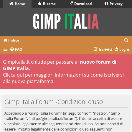
Home
Risorse
Download
Privacy
C
Indice
e
FAQ
Iscriviti
Login
r
Gimpitalia.it chiude per passare al
nuovo forum di
c
GIMP Italia.
a
Clicca qui
per maggiori informazioni su come iscriversi
alla nuova piattaforma.
Gimp Italia Forum -Condizioni d’uso
Accedendo a “Gimp Italia Forum” (in seguito “noi”, “nostro”, “Gimp
Italia Forum”, “http://gimpitalia.it/forum”), l’utente accetta di essere
vincolato legalmente alle seguenti condizioni d’uso. Se non accetti di
essere limitato legalmente dalle condizioni d’uso seguenti non