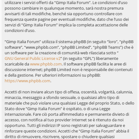
utilizzare i servizi offerti da “Gimp Italia Forum”. Le condizioni d’uso
possono cambiare in qualunque momento, sarà nostra premura
avvisarti di tali modifiche, benché sia opportuno controllare con
frequenza queste pagine per eventuali modifiche, dato che l’uso dei
servizi di “Gimp Italia Forum” implica la completa accettazione delle
condizioni d’uso.
“Gimp Italia Forum” utilizza il sistema phpBB (in seguito “loro”, “phpBB
software”, “www.phpbb.com”, “phpBB Limited”, “phpBB Teams”) che è
un software per la creazione di comunità web rilasciata sotto “
GNU General Public License v2
” (in seguito “GPL”) liberamente
scaricabile da
www.phpbb.com
. Il software phpBB facilita le aree di
discussione internet; phpBB Limited non è responsabile dei contenuti
e della gestione. Per ulteriori informazioni su phpBB:
https://www.phpbb.com
.
Accetti di non inviare alcun tipo di offesa, oscenità, volgarità, calunnia,
minaccia, messaggio a sfondo sessuale, o qualsiasi altro tipo di
materiale che può violare una qualsiasi Legge del proprio Stato, o dello
Stato dove “Gimp Italia Forum” è ospitato, o di una Legge
internazionale. Fare ciò porta all’immediato e permanente divieto di
accesso, con notifica al tuo provider Internet se è ritenuto da noi
opportuno. Tutti gli indirizzi IP sono registrati per salvaguardare e
rinforzare queste condizioni. Accetti che “Gimp Italia Forum” abbia il
diritto di rimuovere, riscrivere, spostare o chiudere qualsiasi