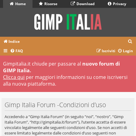
Home
Risorse
Download
Privacy
C
Indice
e
FAQ
Iscriviti
Login
r
Gimpitalia.it chiude per passare al
nuovo forum di
c
GIMP Italia.
a
Clicca qui
per maggiori informazioni su come iscriversi
alla nuova piattaforma.
Gimp Italia Forum -Condizioni d’uso
Accedendo a “Gimp Italia Forum” (in seguito “noi”, “nostro”, “Gimp
Italia Forum”, “http://gimpitalia.it/forum”), l’utente accetta di essere
vincolato legalmente alle seguenti condizioni d’uso. Se non accetti di
essere limitato legalmente dalle condizioni d’uso seguenti non