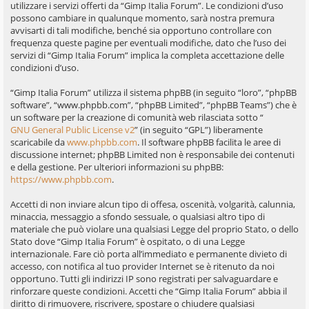
utilizzare i servizi offerti da “Gimp Italia Forum”. Le condizioni d’uso
possono cambiare in qualunque momento, sarà nostra premura
avvisarti di tali modifiche, benché sia opportuno controllare con
frequenza queste pagine per eventuali modifiche, dato che l’uso dei
servizi di “Gimp Italia Forum” implica la completa accettazione delle
condizioni d’uso.
“Gimp Italia Forum” utilizza il sistema phpBB (in seguito “loro”, “phpBB
software”, “www.phpbb.com”, “phpBB Limited”, “phpBB Teams”) che è
un software per la creazione di comunità web rilasciata sotto “
GNU General Public License v2
” (in seguito “GPL”) liberamente
scaricabile da
www.phpbb.com
. Il software phpBB facilita le aree di
discussione internet; phpBB Limited non è responsabile dei contenuti
e della gestione. Per ulteriori informazioni su phpBB:
https://www.phpbb.com
.
Accetti di non inviare alcun tipo di offesa, oscenità, volgarità, calunnia,
minaccia, messaggio a sfondo sessuale, o qualsiasi altro tipo di
materiale che può violare una qualsiasi Legge del proprio Stato, o dello
Stato dove “Gimp Italia Forum” è ospitato, o di una Legge
internazionale. Fare ciò porta all’immediato e permanente divieto di
accesso, con notifica al tuo provider Internet se è ritenuto da noi
opportuno. Tutti gli indirizzi IP sono registrati per salvaguardare e
rinforzare queste condizioni. Accetti che “Gimp Italia Forum” abbia il
diritto di rimuovere, riscrivere, spostare o chiudere qualsiasi