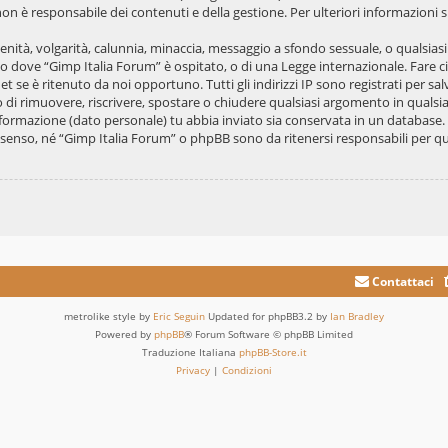
on è responsabile dei contenuti e della gestione. Per ulteriori informazioni
scenità, volgarità, calunnia, minaccia, messaggio a sfondo sessuale, o qualsias
ato dove “Gimp Italia Forum” è ospitato, o di una Legge internazionale. Fare
et se è ritenuto da noi opportuno. Tutti gli indirizzi IP sono registrati per s
tto di rimuovere, riscrivere, spostare o chiudere qualsiasi argomento in qual
 informazione (dato personale) tu abbia inviato sia conservata in un databa
senso, né “Gimp Italia Forum” o phpBB sono da ritenersi responsabili per qua
Contattaci
metrolike style by
Eric Seguin
Updated for phpBB3.2 by
Ian Bradley
Powered by
phpBB
® Forum Software © phpBB Limited
Traduzione Italiana
phpBB-Store.it
Privacy
|
Condizioni