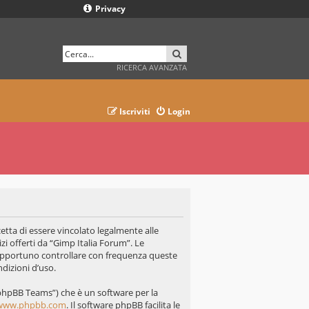
Privacy
CERCA
RICERCA AVANZATA
Iscriviti
Login
cetta di essere vincolato legalmente alle
zi offerti da “Gimp Italia Forum”. Le
opportuno controllare con frequenza queste
ndizioni d’uso.
“phpBB Teams”) che è un software per la
www.phpbb.com
. Il software phpBB facilita le