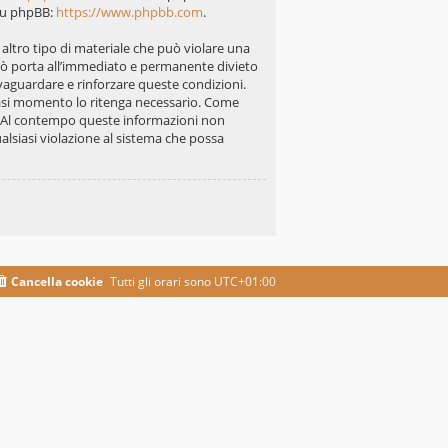
 su phpBB:
https://www.phpbb.com
.
i altro tipo di materiale che può violare una
 ciò porta all’immediato e permanente divieto
alvaguardare e rinforzare queste condizioni.
siasi momento lo ritenga necessario. Come
se. Al contempo queste informazioni non
lsiasi violazione al sistema che possa
Cancella cookie
Tutti gli orari sono
UTC+01:00