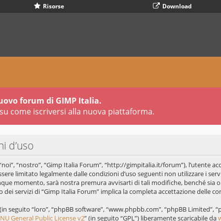
Risorse
Download
uovo forum di GIMP Italia.
su come iscriversi alla nuova piattaforma.
ni d’uso
oi”, “nostro”, “Gimp Italia Forum”, “http://gimpitalia.it/forum”), l’utente ac
ssere limitato legalmente dalle condizioni d’uso seguenti non utilizzare i servi
que momento, sarà nostra premura avvisarti di tali modifiche, benché sia 
 dei servizi di “Gimp Italia Forum” implica la completa accettazione delle co
B (in seguito “loro”, “phpBB software”, “www.phpbb.com”, “phpBB Limited”, 
NU General Public License v2
” (in seguito “GPL”) liberamente scaricabile da