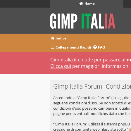
Home
Indice
Collegamenti Rapidi
FAQ
Gimpitalia.it chiude per passare al
n
Clicca qui
per maggiori informazioni 
Gimp Italia Forum -Condizio
Accedendo a “Gimp Italia Forum” (in seguito “n
seguenti condizioni d’uso. Se non accetti di e
condizioni d’uso possono cambiare in qualun
pagine per eventuali modifiche, dato che l’uso
“Gimp Italia Forum” utilizza il sistema phpB
creazione di comunità web rilasciata sotto “
G