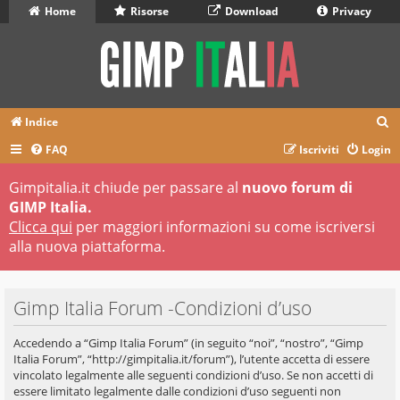
Home
Risorse
Download
Privacy
C
Indice
e
FAQ
Iscriviti
Login
r
Gimpitalia.it chiude per passare al
nuovo forum di
c
GIMP Italia.
a
Clicca qui
per maggiori informazioni su come iscriversi
alla nuova piattaforma.
Gimp Italia Forum -Condizioni d’uso
Accedendo a “Gimp Italia Forum” (in seguito “noi”, “nostro”, “Gimp
Italia Forum”, “http://gimpitalia.it/forum”), l’utente accetta di essere
vincolato legalmente alle seguenti condizioni d’uso. Se non accetti di
essere limitato legalmente dalle condizioni d’uso seguenti non