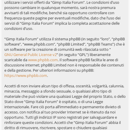
utilizzare i servizi offerti da “Gimp Italia Forum”. Le condizioni d’uso
possono cambiare in qualunque momento, sarà nostra premura
avvisarti di tali modifiche, benché sia opportuno controllare con
frequenza queste pagine per eventuali modifiche, dato che l’uso dei
servizi di “Gimp Italia Forum” implica la completa accettazione delle
condizioni d’uso.
“Gimp Italia Forum” utilizza il sistema phpBB (in seguito “loro”, “phpBB
software”, “www.phpbb.com”, “phpBB Limited”, “phpBB Teams”) che è
un software per la creazione di comunità web rilasciata sotto “
GNU General Public License v2
” (in seguito “GPL”) liberamente
scaricabile da
www.phpbb.com
. Il software phpBB facilita le aree di
discussione internet; phpBB Limited non è responsabile dei contenuti
e della gestione. Per ulteriori informazioni su phpBB:
https://www.phpbb.com
.
Accetti di non inviare alcun tipo di offesa, oscenità, volgarità, calunnia,
minaccia, messaggio a sfondo sessuale, o qualsiasi altro tipo di
materiale che può violare una qualsiasi Legge del proprio Stato, o dello
Stato dove “Gimp Italia Forum” è ospitato, o di una Legge
internazionale. Fare ciò porta all’immediato e permanente divieto di
accesso, con notifica al tuo provider Internet se è ritenuto da noi
opportuno. Tutti gli indirizzi IP sono registrati per salvaguardare e
rinforzare queste condizioni. Accetti che “Gimp Italia Forum” abbia il
diritto di rimuovere, riscrivere, spostare o chiudere qualsiasi