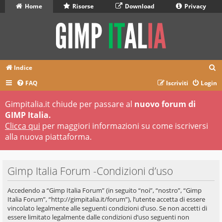
Home
Risorse
Download
Privacy
C
Indice
e
FAQ
Iscriviti
Login
r
Gimpitalia.it chiude per passare al
nuovo forum di
c
GIMP Italia.
a
Clicca qui
per maggiori informazioni su come iscriversi
alla nuova piattaforma.
Gimp Italia Forum -Condizioni d’uso
Accedendo a “Gimp Italia Forum” (in seguito “noi”, “nostro”, “Gimp
Italia Forum”, “http://gimpitalia.it/forum”), l’utente accetta di essere
vincolato legalmente alle seguenti condizioni d’uso. Se non accetti di
essere limitato legalmente dalle condizioni d’uso seguenti non