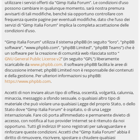
utilizzare i servizi offerti da “Gimp Italia Forum”. Le condizioni d’uso
possono cambiare in qualunque momento, sarà nostra premura
avvisarti di tali modifiche, benché sia opportuno controllare con
frequenza queste pagine per eventuali modifiche, dato che l’uso dei
servizi di “Gimp Italia Forum” implica la completa accettazione delle
condizioni d’uso.
“Gimp Italia Forum” utilizza il sistema phpBB (in seguito “loro”, “phpBB
software”, “www.phpbb.com”, “phpBB Limited”, “phpBB Teams”) che è
un software per la creazione di comunità web rilasciata sotto “
GNU General Public License v2
” (in seguito “GPL”) liberamente
scaricabile da
www.phpbb.com
. Il software phpBB facilita le aree di
discussione internet; phpBB Limited non è responsabile dei contenuti
e della gestione. Per ulteriori informazioni su phpBB:
https://www.phpbb.com
.
Accetti di non inviare alcun tipo di offesa, oscenità, volgarità, calunnia,
minaccia, messaggio a sfondo sessuale, o qualsiasi altro tipo di
materiale che può violare una qualsiasi Legge del proprio Stato, o dello
Stato dove “Gimp Italia Forum” è ospitato, o di una Legge
internazionale. Fare ciò porta all’immediato e permanente divieto di
accesso, con notifica al tuo provider Internet se è ritenuto da noi
opportuno. Tutti gli indirizzi IP sono registrati per salvaguardare e
rinforzare queste condizioni. Accetti che “Gimp Italia Forum” abbia il
diritto di rimuovere, riscrivere, spostare o chiudere qualsiasi