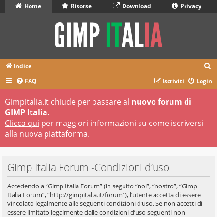
Home
Risorse
Download
Privacy
C
Indice
e
FAQ
Iscriviti
Login
r
Gimpitalia.it chiude per passare al
nuovo forum di
c
GIMP Italia.
a
Clicca qui
per maggiori informazioni su come iscriversi
alla nuova piattaforma.
Gimp Italia Forum -Condizioni d’uso
Accedendo a “Gimp Italia Forum” (in seguito “noi”, “nostro”, “Gimp
Italia Forum”, “http://gimpitalia.it/forum”), l’utente accetta di essere
vincolato legalmente alle seguenti condizioni d’uso. Se non accetti di
essere limitato legalmente dalle condizioni d’uso seguenti non