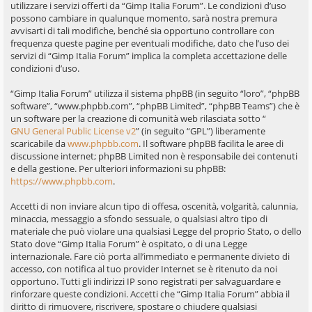
utilizzare i servizi offerti da “Gimp Italia Forum”. Le condizioni d’uso
possono cambiare in qualunque momento, sarà nostra premura
avvisarti di tali modifiche, benché sia opportuno controllare con
frequenza queste pagine per eventuali modifiche, dato che l’uso dei
servizi di “Gimp Italia Forum” implica la completa accettazione delle
condizioni d’uso.
“Gimp Italia Forum” utilizza il sistema phpBB (in seguito “loro”, “phpBB
software”, “www.phpbb.com”, “phpBB Limited”, “phpBB Teams”) che è
un software per la creazione di comunità web rilasciata sotto “
GNU General Public License v2
” (in seguito “GPL”) liberamente
scaricabile da
www.phpbb.com
. Il software phpBB facilita le aree di
discussione internet; phpBB Limited non è responsabile dei contenuti
e della gestione. Per ulteriori informazioni su phpBB:
https://www.phpbb.com
.
Accetti di non inviare alcun tipo di offesa, oscenità, volgarità, calunnia,
minaccia, messaggio a sfondo sessuale, o qualsiasi altro tipo di
materiale che può violare una qualsiasi Legge del proprio Stato, o dello
Stato dove “Gimp Italia Forum” è ospitato, o di una Legge
internazionale. Fare ciò porta all’immediato e permanente divieto di
accesso, con notifica al tuo provider Internet se è ritenuto da noi
opportuno. Tutti gli indirizzi IP sono registrati per salvaguardare e
rinforzare queste condizioni. Accetti che “Gimp Italia Forum” abbia il
diritto di rimuovere, riscrivere, spostare o chiudere qualsiasi