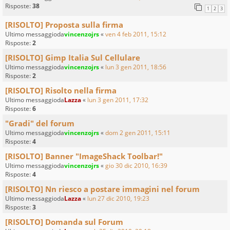
Risposte:
38
1
2
3
[RISOLTO] Proposta sulla firma
Ultimo messaggioda
vincenzojrs
«
ven 4 feb 2011, 15:12
Risposte:
2
[RISOLTO] Gimp Italia Sul Cellulare
Ultimo messaggioda
vincenzojrs
«
lun 3 gen 2011, 18:56
Risposte:
2
[RISOLTO] Risolto nella firma
Ultimo messaggioda
Lazza
«
lun 3 gen 2011, 17:32
Risposte:
6
"Gradi" del forum
Ultimo messaggioda
vincenzojrs
«
dom 2 gen 2011, 15:11
Risposte:
4
[RISOLTO] Banner "ImageShack Toolbar!"
Ultimo messaggioda
vincenzojrs
«
gio 30 dic 2010, 16:39
Risposte:
4
[RISOLTO] Nn riesco a postare immagini nel forum
Ultimo messaggioda
Lazza
«
lun 27 dic 2010, 19:23
Risposte:
3
[RISOLTO] Domanda sul Forum