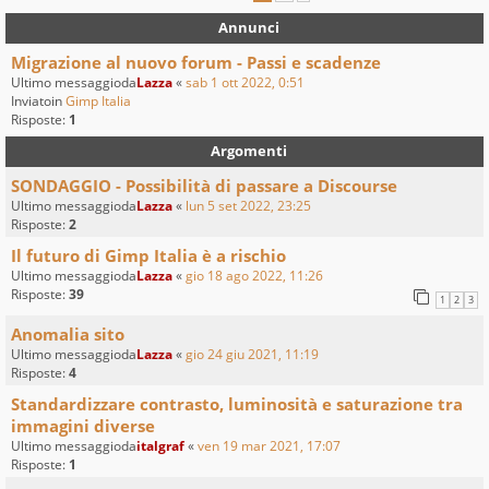
Annunci
Migrazione al nuovo forum - Passi e scadenze
Ultimo messaggioda
Lazza
«
sab 1 ott 2022, 0:51
Inviatoin
Gimp Italia
Risposte:
1
Argomenti
SONDAGGIO - Possibilità di passare a Discourse
Ultimo messaggioda
Lazza
«
lun 5 set 2022, 23:25
Risposte:
2
Il futuro di Gimp Italia è a rischio
Ultimo messaggioda
Lazza
«
gio 18 ago 2022, 11:26
Risposte:
39
1
2
3
Anomalia sito
Ultimo messaggioda
Lazza
«
gio 24 giu 2021, 11:19
Risposte:
4
Standardizzare contrasto, luminosità e saturazione tra
immagini diverse
Ultimo messaggioda
italgraf
«
ven 19 mar 2021, 17:07
Risposte:
1