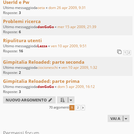
UserId e Pw
Ultimo messaggioda
oeta
«
dom 26 apr 2009, 9:31
Risposte:
3
Problemi ricerca
Ultimo messaggioda
donGoGo
«
mer 15 apr 2009, 21:39
Risposte:
6
Ripulitura utenti
Ultimo messaggioda
Lazza
«
ven 10 apr 2009, 9:51
Risposte:
16
1
2
Gimpitalia Reloaded: parte seconda
Ultimo messaggioda
ciocioneschi
«
ven 10 apr 2009, 1:32
Risposte:
2
Gimpitalia Reloaded: parte prima
Ultimo messaggioda
donGoGo
«
dom 5 apr 2009, 16:12
Risposte:
3
NUOVO ARGOMENTO
70 argomenti
1
2
PROSSIMO
VAI A
Permessi forum