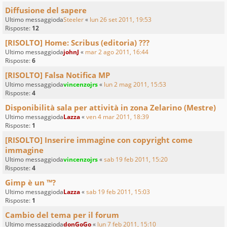
Diffusione del sapere
Ultimo messaggioda
Steeler
«
lun 26 set 2011, 19:53
Risposte:
12
[RISOLTO] Home: Scribus (editoria) ???
Ultimo messaggioda
johnJ
«
mar 2 ago 2011, 16:44
Risposte:
6
[RISOLTO] Falsa Notifica MP
Ultimo messaggioda
vincenzojrs
«
lun 2 mag 2011, 15:53
Risposte:
4
Disponibilità sala per attività in zona Zelarino (Mestre)
Ultimo messaggioda
Lazza
«
ven 4 mar 2011, 18:39
Risposte:
1
[RISOLTO] Inserire immagine con copyright come
immagine
Ultimo messaggioda
vincenzojrs
«
sab 19 feb 2011, 15:20
Risposte:
4
Gimp è un ™?
Ultimo messaggioda
Lazza
«
sab 19 feb 2011, 15:03
Risposte:
1
Cambio del tema per il forum
Ultimo messaggioda
donGoGo
«
lun 7 feb 2011, 15:10