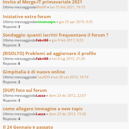
Invito al Merge-IT primaveriale 2021
Ultimo messaggioda
Mte90
«
lun 15 feb 2021, 16:15
Iniziative extra forum
Ultimo messaggioda
vincenzojrs
«
gio 25 apr 2019, 9:35
Risposte:
3
Sondaggio: quanti iscritti frequentano il forum ?
Ultimo messaggioda
fabri66
«
gio 9 feb 2017, 9:23
Risposte:
3
[RISOLTO] Problemi ad aggiornare il profilo
Ultimo messaggioda
fabri66
«
lun 6 lug 2015, 21:20
Risposte:
6
GimpItalia è di nuovo online
Ultimo messaggioda
CiaoXD0
«
lun 30 set 2013, 19:19
Risposte:
2
[DUP] foto sul forum
Ultimo messaggioda
Lazza
«
dom 23 dic 2012, 22:07
Risposte:
3
come allegare immagine a new topic
Ultimo messaggioda
Lazza
«
dom 23 dic 2012, 15:20
Risposte:
4
Il 24 Gennaio è passato