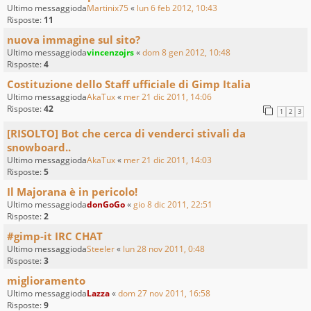
Ultimo messaggioda
Martinix75
«
lun 6 feb 2012, 10:43
Risposte:
11
nuova immagine sul sito?
Ultimo messaggioda
vincenzojrs
«
dom 8 gen 2012, 10:48
Risposte:
4
Costituzione dello Staff ufficiale di Gimp Italia
Ultimo messaggioda
AkaTux
«
mer 21 dic 2011, 14:06
Risposte:
42
1
2
3
[RISOLTO] Bot che cerca di venderci stivali da
snowboard..
Ultimo messaggioda
AkaTux
«
mer 21 dic 2011, 14:03
Risposte:
5
Il Majorana è in pericolo!
Ultimo messaggioda
donGoGo
«
gio 8 dic 2011, 22:51
Risposte:
2
#gimp-it IRC CHAT
Ultimo messaggioda
Steeler
«
lun 28 nov 2011, 0:48
Risposte:
3
miglioramento
Ultimo messaggioda
Lazza
«
dom 27 nov 2011, 16:58
Risposte:
9