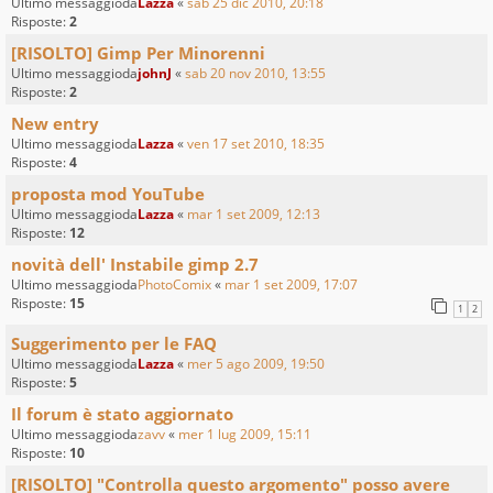
Ultimo messaggioda
Lazza
«
sab 25 dic 2010, 20:18
Risposte:
2
[RISOLTO] Gimp Per Minorenni
Ultimo messaggioda
johnJ
«
sab 20 nov 2010, 13:55
Risposte:
2
New entry
Ultimo messaggioda
Lazza
«
ven 17 set 2010, 18:35
Risposte:
4
proposta mod YouTube
Ultimo messaggioda
Lazza
«
mar 1 set 2009, 12:13
Risposte:
12
novità dell' Instabile gimp 2.7
Ultimo messaggioda
PhotoComix
«
mar 1 set 2009, 17:07
Risposte:
15
1
2
Suggerimento per le FAQ
Ultimo messaggioda
Lazza
«
mer 5 ago 2009, 19:50
Risposte:
5
Il forum è stato aggiornato
Ultimo messaggioda
zavv
«
mer 1 lug 2009, 15:11
Risposte:
10
[RISOLTO] "Controlla questo argomento" posso avere