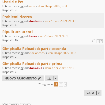
UserId e Pw
Ultimo messaggioda
oeta
«
dom 26 apr 2009, 9:31
Risposte:
3
Problemi ricerca
Ultimo messaggioda
donGoGo
«
mer 15 apr 2009, 21:39
Risposte:
6
Ripulitura utenti
Ultimo messaggioda
Lazza
«
ven 10 apr 2009, 9:51
Risposte:
16
1
2
Gimpitalia Reloaded: parte seconda
Ultimo messaggioda
ciocioneschi
«
ven 10 apr 2009, 1:32
Risposte:
2
Gimpitalia Reloaded: parte prima
Ultimo messaggioda
donGoGo
«
dom 5 apr 2009, 16:12
Risposte:
3
NUOVO ARGOMENTO
70 argomenti
1
2
PROSSIMO
VAI A
Permessi forum