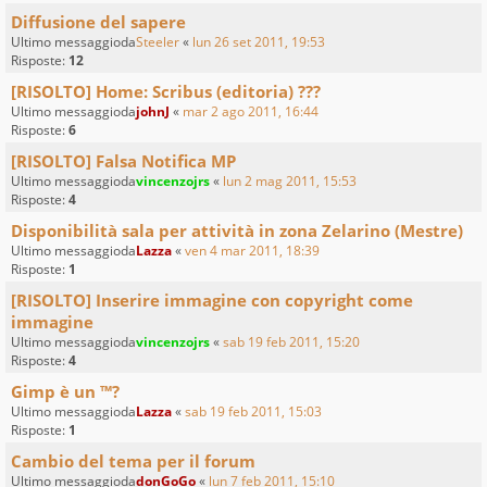
Diffusione del sapere
Ultimo messaggioda
Steeler
«
lun 26 set 2011, 19:53
Risposte:
12
[RISOLTO] Home: Scribus (editoria) ???
Ultimo messaggioda
johnJ
«
mar 2 ago 2011, 16:44
Risposte:
6
[RISOLTO] Falsa Notifica MP
Ultimo messaggioda
vincenzojrs
«
lun 2 mag 2011, 15:53
Risposte:
4
Disponibilità sala per attività in zona Zelarino (Mestre)
Ultimo messaggioda
Lazza
«
ven 4 mar 2011, 18:39
Risposte:
1
[RISOLTO] Inserire immagine con copyright come
immagine
Ultimo messaggioda
vincenzojrs
«
sab 19 feb 2011, 15:20
Risposte:
4
Gimp è un ™?
Ultimo messaggioda
Lazza
«
sab 19 feb 2011, 15:03
Risposte:
1
Cambio del tema per il forum
Ultimo messaggioda
donGoGo
«
lun 7 feb 2011, 15:10