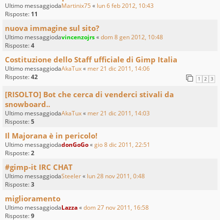
Ultimo messaggioda
Martinix75
«
lun 6 feb 2012, 10:43
Risposte:
11
nuova immagine sul sito?
Ultimo messaggioda
vincenzojrs
«
dom 8 gen 2012, 10:48
Risposte:
4
Costituzione dello Staff ufficiale di Gimp Italia
Ultimo messaggioda
AkaTux
«
mer 21 dic 2011, 14:06
Risposte:
42
1
2
3
[RISOLTO] Bot che cerca di venderci stivali da
snowboard..
Ultimo messaggioda
AkaTux
«
mer 21 dic 2011, 14:03
Risposte:
5
Il Majorana è in pericolo!
Ultimo messaggioda
donGoGo
«
gio 8 dic 2011, 22:51
Risposte:
2
#gimp-it IRC CHAT
Ultimo messaggioda
Steeler
«
lun 28 nov 2011, 0:48
Risposte:
3
miglioramento
Ultimo messaggioda
Lazza
«
dom 27 nov 2011, 16:58
Risposte:
9