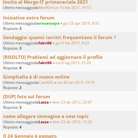
Invito al Merge-IT primaveriale 2021
Ultimo messaggioda
Mte90
«
lun 15 feb 2021, 16:15
Iniziative extra forum
Ultimo messaggioda
vincenzojrs
«
gio 25 apr 2019, 9:35
Risposte:
3
Sondaggio: quanti iscritti frequentano il forum ?
Ultimo messaggioda
fabri66
«
gio 9 feb 2017, 9:23
Risposte:
3
[RISOLTO] Problemi ad aggiornare il profilo
Ultimo messaggioda
fabri66
«
lun 6 lug 2015, 21:20
Risposte:
6
GimpItalia è di nuovo online
Ultimo messaggioda
CiaoXD0
«
lun 30 set 2013, 19:19
Risposte:
2
[DUP] foto sul forum
Ultimo messaggioda
Lazza
«
dom 23 dic 2012, 22:07
Risposte:
3
come allegare immagine a new topic
Ultimo messaggioda
Lazza
«
dom 23 dic 2012, 15:20
Risposte:
4
Il 24 Gennaio è passato