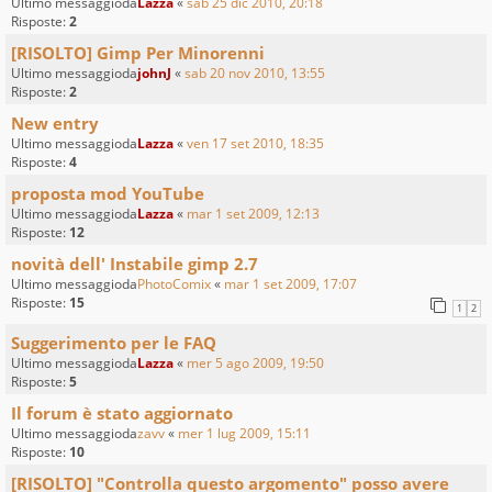
Ultimo messaggioda
Lazza
«
sab 25 dic 2010, 20:18
Risposte:
2
[RISOLTO] Gimp Per Minorenni
Ultimo messaggioda
johnJ
«
sab 20 nov 2010, 13:55
Risposte:
2
New entry
Ultimo messaggioda
Lazza
«
ven 17 set 2010, 18:35
Risposte:
4
proposta mod YouTube
Ultimo messaggioda
Lazza
«
mar 1 set 2009, 12:13
Risposte:
12
novità dell' Instabile gimp 2.7
Ultimo messaggioda
PhotoComix
«
mar 1 set 2009, 17:07
Risposte:
15
1
2
Suggerimento per le FAQ
Ultimo messaggioda
Lazza
«
mer 5 ago 2009, 19:50
Risposte:
5
Il forum è stato aggiornato
Ultimo messaggioda
zavv
«
mer 1 lug 2009, 15:11
Risposte:
10
[RISOLTO] "Controlla questo argomento" posso avere