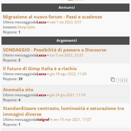
Annunci
Migrazione al nuovo forum - Passi e scadenze
Ultimo messaggioda
Lazza
«
sab 1 ott 2022, 0:51
Inviatoin
Gimp Italia
Risposte:
1
Argomenti
SONDAGGIO - Possibilità di passare a Discourse
Ultimo messaggioda
Lazza
«
lun 5 set 2022, 23:25
Risposte:
2
Il futuro di Gimp Italia è a rischio
Ultimo messaggioda
Lazza
«
gio 18 ago 2022, 11:26
Risposte:
39
1
2
3
Anomalia sito
Ultimo messaggioda
Lazza
«
gio 24 giu 2021, 11:19
Risposte:
4
Standardizzare contrasto, luminosità e saturazione tra
immagini diverse
Ultimo messaggioda
italgraf
«
ven 19 mar 2021, 17:07
Risposte:
1