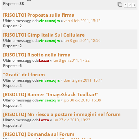
Risposte:
38
1
2
3
[RISOLTO] Proposta sulla firma
Ultimo messaggioda
vincenzojrs
«
ven 4 feb 2011, 15:12
Risposte:
2
[RISOLTO] Gimp Italia Sul Cellulare
Ultimo messaggioda
vincenzojrs
«
lun 3 gen 2011, 18:56
Risposte:
2
[RISOLTO] Risolto nella firma
Ultimo messaggioda
Lazza
«
lun 3 gen 2011, 17:32
Risposte:
6
"Gradi" del forum
Ultimo messaggioda
vincenzojrs
«
dom 2 gen 2011, 15:11
Risposte:
4
[RISOLTO] Banner "ImageShack Toolbar!"
Ultimo messaggioda
vincenzojrs
«
gio 30 dic 2010, 16:39
Risposte:
4
[RISOLTO] Nn riesco a postare immagini nel forum
Ultimo messaggioda
Lazza
«
lun 27 dic 2010, 19:23
Risposte:
3
[RISOLTO] Domanda sul Forum