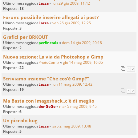
Ultimo messaggioda
Lazza
«
lun 29 giu 2009, 11:42
Risposte:
13
Forum: possibile inserire allegati ai post?
Ultimo messaggioda
Lazza
«
ven 26 giu 2009, 12:25
Risposte:
3
Grafici per BRKOUT
Ultimo messaggioda
perfinstals
«
dom 14 giu 2009, 20:18
Risposte:
2
Nuova sezione: La via da Photoshop a Gimp
Ultimo messaggioda
PhotoComix
«
gio 14 mag 2009, 16:05
Risposte:
22
1
2
Scriviamo insieme "Che cos'è Gimp?"
Ultimo messaggioda
Lazza
«
lun 11 mag 2009, 12:42
Risposte:
19
1
2
Ma Basta con Imageshack..c'è di meglio
Ultimo messaggioda
donGoGo
«
mar 5 mag 2009, 9:45
Risposte:
6
Un piccolo bug
Ultimo messaggioda
Lazza
«
sab 2 mag 2009, 13:48
Risposte:
5