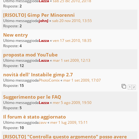
Ultimo messaggioda
Lazza
«
sab 25 dic 2010, 20:18
Risposte:
2
[RISOLTO] Gimp Per Minorenni
Ultimo messaggioda
johnJ
«
sab 20 nov 2010, 13:55
Risposte:
2
New entry
Ultimo messaggioda
Lazza
«
ven 17 set 2010, 18:35
Risposte:
4
proposta mod YouTube
Ultimo messaggioda
Lazza
«
mar 1 set 2009, 12:13
Risposte:
12
novità dell' Instabile gimp 2.7
Ultimo messaggioda
PhotoComix
«
mar 1 set 2009, 17:07
Risposte:
15
1
2
Suggerimento per le FAQ
Ultimo messaggioda
Lazza
«
mer 5 ago 2009, 19:50
Risposte:
5
Il forum è stato aggiornato
Ultimo messaggioda
zavv
«
mer 1 lug 2009, 15:11
Risposte:
10
[RISOLTO] "Controlla questo argomento" posso avere