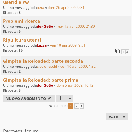
UserId e Pw
Ultimo messaggioda
oeta
«
dom 26 apr 2009, 9:31
Risposte:
3
Problemi ricerca
Ultimo messaggioda
donGoGo
«
mer 15 apr 2009, 21:39
Risposte:
6
Ripulitura utenti
Ultimo messaggioda
Lazza
«
ven 10 apr 2009, 9:51
Risposte:
16
1
2
Gimpitalia Reloaded: parte seconda
Ultimo messaggioda
ciocioneschi
«
ven 10 apr 2009, 1:32
Risposte:
2
Gimpitalia Reloaded: parte prima
Ultimo messaggioda
donGoGo
«
dom 5 apr 2009, 16:12
Risposte:
3
NUOVO ARGOMENTO
70 argomenti
1
2
PROSSIMO
VAI A
Permessi forum