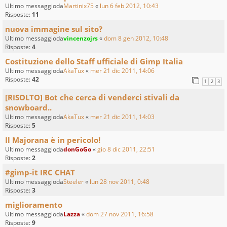
Ultimo messaggioda
Martinix75
«
lun 6 feb 2012, 10:43
Risposte:
11
nuova immagine sul sito?
Ultimo messaggioda
vincenzojrs
«
dom 8 gen 2012, 10:48
Risposte:
4
Costituzione dello Staff ufficiale di Gimp Italia
Ultimo messaggioda
AkaTux
«
mer 21 dic 2011, 14:06
Risposte:
42
1
2
3
[RISOLTO] Bot che cerca di venderci stivali da
snowboard..
Ultimo messaggioda
AkaTux
«
mer 21 dic 2011, 14:03
Risposte:
5
Il Majorana è in pericolo!
Ultimo messaggioda
donGoGo
«
gio 8 dic 2011, 22:51
Risposte:
2
#gimp-it IRC CHAT
Ultimo messaggioda
Steeler
«
lun 28 nov 2011, 0:48
Risposte:
3
miglioramento
Ultimo messaggioda
Lazza
«
dom 27 nov 2011, 16:58
Risposte:
9