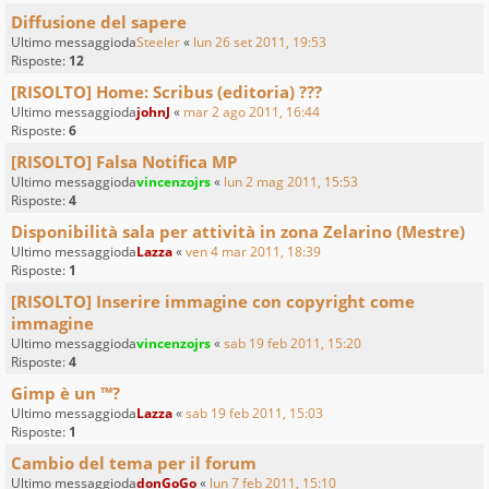
Diffusione del sapere
Ultimo messaggioda
Steeler
«
lun 26 set 2011, 19:53
Risposte:
12
[RISOLTO] Home: Scribus (editoria) ???
Ultimo messaggioda
johnJ
«
mar 2 ago 2011, 16:44
Risposte:
6
[RISOLTO] Falsa Notifica MP
Ultimo messaggioda
vincenzojrs
«
lun 2 mag 2011, 15:53
Risposte:
4
Disponibilità sala per attività in zona Zelarino (Mestre)
Ultimo messaggioda
Lazza
«
ven 4 mar 2011, 18:39
Risposte:
1
[RISOLTO] Inserire immagine con copyright come
immagine
Ultimo messaggioda
vincenzojrs
«
sab 19 feb 2011, 15:20
Risposte:
4
Gimp è un ™?
Ultimo messaggioda
Lazza
«
sab 19 feb 2011, 15:03
Risposte:
1
Cambio del tema per il forum
Ultimo messaggioda
donGoGo
«
lun 7 feb 2011, 15:10