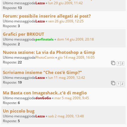
Ultimo messaggioda
Lazza
«
lun 29 giu 2009, 11:42
Risposte:
13
Forum: possibile inserire allegati ai post?
Ultimo messaggioda
Lazza
«
ven 26 giu 2009, 12:25
Risposte:
3
Grafici per BRKOUT
Ultimo messaggioda
perfinstals
«
dom 14 giu 2009, 20:18
Risposte:
2
Nuova sezione: La via da Photoshop a Gimp
Ultimo messaggioda
PhotoComix
«
gio 14 mag 2009, 16:05
Risposte:
22
1
2
Scriviamo insieme "Che cos'è Gimp?"
Ultimo messaggioda
Lazza
«
lun 11 mag 2009, 12:42
Risposte:
19
1
2
Ma Basta con Imageshack..c'è di meglio
Ultimo messaggioda
donGoGo
«
mar 5 mag 2009, 9:45
Risposte:
6
Un piccolo bug
Ultimo messaggioda
Lazza
«
sab 2 mag 2009, 13:48
Risposte:
5