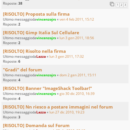
Risposte:
38
1
2
3
[RISOLTO] Proposta sulla firma
Ultimo messaggioda
vincenzojrs
«
ven 4 feb 2011, 15:12
Risposte:
2
[RISOLTO] Gimp Italia Sul Cellulare
Ultimo messaggioda
vincenzojrs
«
lun 3 gen 2011, 18:56
Risposte:
2
[RISOLTO] Risolto nella firma
Ultimo messaggioda
Lazza
«
lun 3 gen 2011, 17:32
Risposte:
6
"Gradi" del forum
Ultimo messaggioda
vincenzojrs
«
dom 2 gen 2011, 15:11
Risposte:
4
[RISOLTO] Banner "ImageShack Toolbar!"
Ultimo messaggioda
vincenzojrs
«
gio 30 dic 2010, 16:39
Risposte:
4
[RISOLTO] Nn riesco a postare immagini nel forum
Ultimo messaggioda
Lazza
«
lun 27 dic 2010, 19:23
Risposte:
3
[RISOLTO] Domanda sul Forum