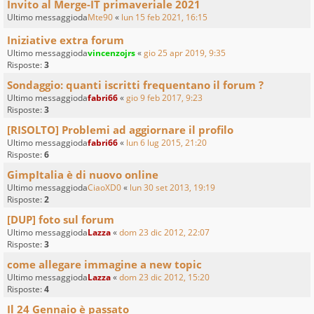
Invito al Merge-IT primaveriale 2021
Ultimo messaggioda
Mte90
«
lun 15 feb 2021, 16:15
Iniziative extra forum
Ultimo messaggioda
vincenzojrs
«
gio 25 apr 2019, 9:35
Risposte:
3
Sondaggio: quanti iscritti frequentano il forum ?
Ultimo messaggioda
fabri66
«
gio 9 feb 2017, 9:23
Risposte:
3
[RISOLTO] Problemi ad aggiornare il profilo
Ultimo messaggioda
fabri66
«
lun 6 lug 2015, 21:20
Risposte:
6
GimpItalia è di nuovo online
Ultimo messaggioda
CiaoXD0
«
lun 30 set 2013, 19:19
Risposte:
2
[DUP] foto sul forum
Ultimo messaggioda
Lazza
«
dom 23 dic 2012, 22:07
Risposte:
3
come allegare immagine a new topic
Ultimo messaggioda
Lazza
«
dom 23 dic 2012, 15:20
Risposte:
4
Il 24 Gennaio è passato