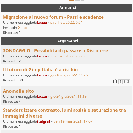
Annunci
Migrazione al nuovo forum - Passi e scadenze
Ultimo messaggioda
Lazza
«
sab 1 ott 2022, 0:51
Inviatoin
Gimp Italia
Risposte:
1
Argomenti
SONDAGGIO - Possibilità di passare a Discourse
Ultimo messaggioda
Lazza
«
lun 5 set 2022, 23:25
Risposte:
2
Il futuro di Gimp Italia è a rischio
Ultimo messaggioda
Lazza
«
gio 18 ago 2022, 11:26
Risposte:
39
1
2
3
Anomalia sito
Ultimo messaggioda
Lazza
«
gio 24 giu 2021, 11:19
Risposte:
4
Standardizzare contrasto, luminosità e saturazione tra
immagini diverse
Ultimo messaggioda
italgraf
«
ven 19 mar 2021, 17:07
Risposte:
1