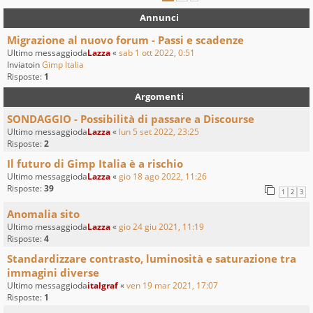
Annunci
Migrazione al nuovo forum - Passi e scadenze
Ultimo messaggioda
Lazza
«
sab 1 ott 2022, 0:51
Inviatoin
Gimp Italia
Risposte:
1
Argomenti
SONDAGGIO - Possibilità di passare a Discourse
Ultimo messaggioda
Lazza
«
lun 5 set 2022, 23:25
Risposte:
2
Il futuro di Gimp Italia è a rischio
Ultimo messaggioda
Lazza
«
gio 18 ago 2022, 11:26
Risposte:
39
1
2
3
Anomalia sito
Ultimo messaggioda
Lazza
«
gio 24 giu 2021, 11:19
Risposte:
4
Standardizzare contrasto, luminosità e saturazione tra
immagini diverse
Ultimo messaggioda
italgraf
«
ven 19 mar 2021, 17:07
Risposte:
1