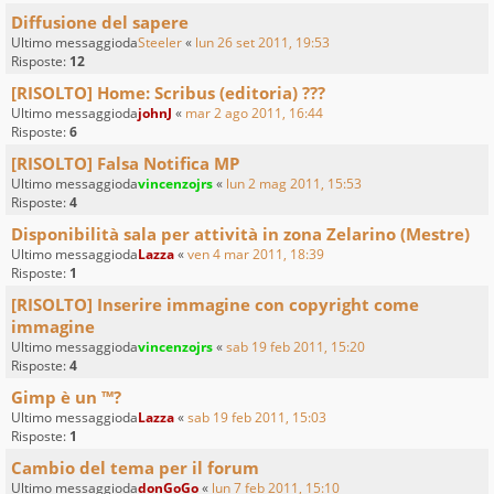
Diffusione del sapere
Ultimo messaggioda
Steeler
«
lun 26 set 2011, 19:53
Risposte:
12
[RISOLTO] Home: Scribus (editoria) ???
Ultimo messaggioda
johnJ
«
mar 2 ago 2011, 16:44
Risposte:
6
[RISOLTO] Falsa Notifica MP
Ultimo messaggioda
vincenzojrs
«
lun 2 mag 2011, 15:53
Risposte:
4
Disponibilità sala per attività in zona Zelarino (Mestre)
Ultimo messaggioda
Lazza
«
ven 4 mar 2011, 18:39
Risposte:
1
[RISOLTO] Inserire immagine con copyright come
immagine
Ultimo messaggioda
vincenzojrs
«
sab 19 feb 2011, 15:20
Risposte:
4
Gimp è un ™?
Ultimo messaggioda
Lazza
«
sab 19 feb 2011, 15:03
Risposte:
1
Cambio del tema per il forum
Ultimo messaggioda
donGoGo
«
lun 7 feb 2011, 15:10