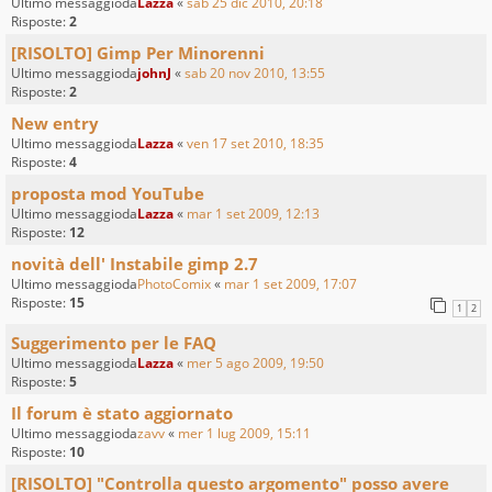
Ultimo messaggioda
Lazza
«
sab 25 dic 2010, 20:18
Risposte:
2
[RISOLTO] Gimp Per Minorenni
Ultimo messaggioda
johnJ
«
sab 20 nov 2010, 13:55
Risposte:
2
New entry
Ultimo messaggioda
Lazza
«
ven 17 set 2010, 18:35
Risposte:
4
proposta mod YouTube
Ultimo messaggioda
Lazza
«
mar 1 set 2009, 12:13
Risposte:
12
novità dell' Instabile gimp 2.7
Ultimo messaggioda
PhotoComix
«
mar 1 set 2009, 17:07
Risposte:
15
1
2
Suggerimento per le FAQ
Ultimo messaggioda
Lazza
«
mer 5 ago 2009, 19:50
Risposte:
5
Il forum è stato aggiornato
Ultimo messaggioda
zavv
«
mer 1 lug 2009, 15:11
Risposte:
10
[RISOLTO] "Controlla questo argomento" posso avere