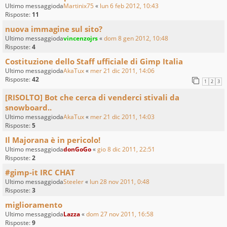
Ultimo messaggioda
Martinix75
«
lun 6 feb 2012, 10:43
Risposte:
11
nuova immagine sul sito?
Ultimo messaggioda
vincenzojrs
«
dom 8 gen 2012, 10:48
Risposte:
4
Costituzione dello Staff ufficiale di Gimp Italia
Ultimo messaggioda
AkaTux
«
mer 21 dic 2011, 14:06
Risposte:
42
1
2
3
[RISOLTO] Bot che cerca di venderci stivali da
snowboard..
Ultimo messaggioda
AkaTux
«
mer 21 dic 2011, 14:03
Risposte:
5
Il Majorana è in pericolo!
Ultimo messaggioda
donGoGo
«
gio 8 dic 2011, 22:51
Risposte:
2
#gimp-it IRC CHAT
Ultimo messaggioda
Steeler
«
lun 28 nov 2011, 0:48
Risposte:
3
miglioramento
Ultimo messaggioda
Lazza
«
dom 27 nov 2011, 16:58
Risposte:
9