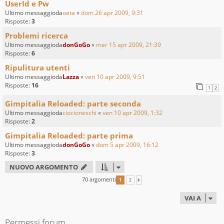
UserId e Pw
Ultimo messaggioda
oeta
«
dom 26 apr 2009, 9:31
Risposte:
3
Problemi ricerca
Ultimo messaggioda
donGoGo
«
mer 15 apr 2009, 21:39
Risposte:
6
Ripulitura utenti
Ultimo messaggioda
Lazza
«
ven 10 apr 2009, 9:51
Risposte:
16
1
2
Gimpitalia Reloaded: parte seconda
Ultimo messaggioda
ciocioneschi
«
ven 10 apr 2009, 1:32
Risposte:
2
Gimpitalia Reloaded: parte prima
Ultimo messaggioda
donGoGo
«
dom 5 apr 2009, 16:12
Risposte:
3
NUOVO ARGOMENTO
70 argomenti
1
2
PROSSIMO
VAI A
Permessi forum