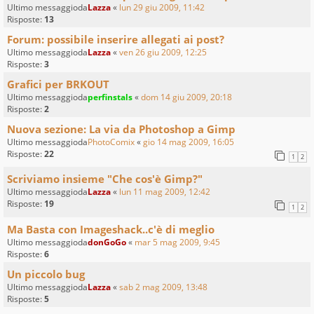
Ultimo messaggioda
Lazza
«
lun 29 giu 2009, 11:42
Risposte:
13
Forum: possibile inserire allegati ai post?
Ultimo messaggioda
Lazza
«
ven 26 giu 2009, 12:25
Risposte:
3
Grafici per BRKOUT
Ultimo messaggioda
perfinstals
«
dom 14 giu 2009, 20:18
Risposte:
2
Nuova sezione: La via da Photoshop a Gimp
Ultimo messaggioda
PhotoComix
«
gio 14 mag 2009, 16:05
Risposte:
22
1
2
Scriviamo insieme "Che cos'è Gimp?"
Ultimo messaggioda
Lazza
«
lun 11 mag 2009, 12:42
Risposte:
19
1
2
Ma Basta con Imageshack..c'è di meglio
Ultimo messaggioda
donGoGo
«
mar 5 mag 2009, 9:45
Risposte:
6
Un piccolo bug
Ultimo messaggioda
Lazza
«
sab 2 mag 2009, 13:48
Risposte:
5