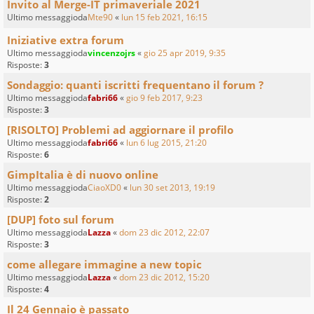
Invito al Merge-IT primaveriale 2021
Ultimo messaggioda
Mte90
«
lun 15 feb 2021, 16:15
Iniziative extra forum
Ultimo messaggioda
vincenzojrs
«
gio 25 apr 2019, 9:35
Risposte:
3
Sondaggio: quanti iscritti frequentano il forum ?
Ultimo messaggioda
fabri66
«
gio 9 feb 2017, 9:23
Risposte:
3
[RISOLTO] Problemi ad aggiornare il profilo
Ultimo messaggioda
fabri66
«
lun 6 lug 2015, 21:20
Risposte:
6
GimpItalia è di nuovo online
Ultimo messaggioda
CiaoXD0
«
lun 30 set 2013, 19:19
Risposte:
2
[DUP] foto sul forum
Ultimo messaggioda
Lazza
«
dom 23 dic 2012, 22:07
Risposte:
3
come allegare immagine a new topic
Ultimo messaggioda
Lazza
«
dom 23 dic 2012, 15:20
Risposte:
4
Il 24 Gennaio è passato