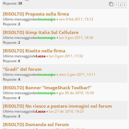
Risposte:
38
1
2
3
[RISOLTO] Proposta sulla firma
Ultimo messaggioda
vincenzojrs
«
ven 4 feb 2011, 15:12
Risposte:
2
[RISOLTO] Gimp Italia Sul Cellulare
Ultimo messaggioda
vincenzojrs
«
lun 3 gen 2011, 18:56
Risposte:
2
[RISOLTO] Risolto nella firma
Ultimo messaggioda
Lazza
«
lun 3 gen 2011, 17:32
Risposte:
6
"Gradi" del forum
Ultimo messaggioda
vincenzojrs
«
dom 2 gen 2011, 15:11
Risposte:
4
[RISOLTO] Banner "ImageShack Toolbar!"
Ultimo messaggioda
vincenzojrs
«
gio 30 dic 2010, 16:39
Risposte:
4
[RISOLTO] Nn riesco a postare immagini nel forum
Ultimo messaggioda
Lazza
«
lun 27 dic 2010, 19:23
Risposte:
3
[RISOLTO] Domanda sul Forum