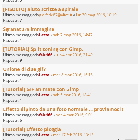
Risposte:
5
[RISOLTO] aiuto scritte a spirale
Ultimo messaggioda
gio.fede87@alice.it
«
lun 30 mag 2016, 10:19
Risposte:
7
Sgranatura immagine
Ultimo messaggioda
Lazza
«
sab 7 mag 2016, 14:47
Risposte:
1
[TUTORIAL] Split toning con Gimp.
Ultimo messaggioda
fabri66
«
lun 4 apr 2016, 21:49
Risposte:
9
Unione di due gif?
Ultimo messaggioda
Lazza
«
mar 8 mar 2016, 16:18
Risposte:
1
[Tutorial] GIF animate con Gimp
Ultimo messaggioda
Lazza
«
sab 5 mar 2016, 18:41
Risposte:
1
Effetto dipinto da una foto normale ... proviamoci !
Ultimo messaggioda
fabri66
«
ven 4 mar 2016, 9:01
Risposte:
6
[Tutorial] Effetto pioggia
Ultimo messaggioda
Lazza
«
mer 17 feb 2016, 13:12