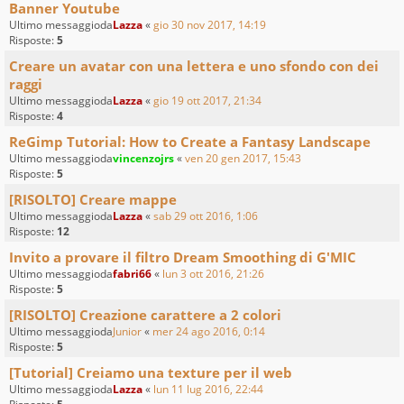
Banner Youtube
Ultimo messaggioda
Lazza
«
gio 30 nov 2017, 14:19
Risposte:
5
Creare un avatar con una lettera e uno sfondo con dei
raggi
Ultimo messaggioda
Lazza
«
gio 19 ott 2017, 21:34
Risposte:
4
ReGimp Tutorial: How to Create a Fantasy Landscape
Ultimo messaggioda
vincenzojrs
«
ven 20 gen 2017, 15:43
Risposte:
5
[RISOLTO] Creare mappe
Ultimo messaggioda
Lazza
«
sab 29 ott 2016, 1:06
Risposte:
12
Invito a provare il filtro Dream Smoothing di G'MIC
Ultimo messaggioda
fabri66
«
lun 3 ott 2016, 21:26
Risposte:
5
[RISOLTO] Creazione carattere a 2 colori
Ultimo messaggioda
Junior
«
mer 24 ago 2016, 0:14
Risposte:
5
[Tutorial] Creiamo una texture per il web
Ultimo messaggioda
Lazza
«
lun 11 lug 2016, 22:44