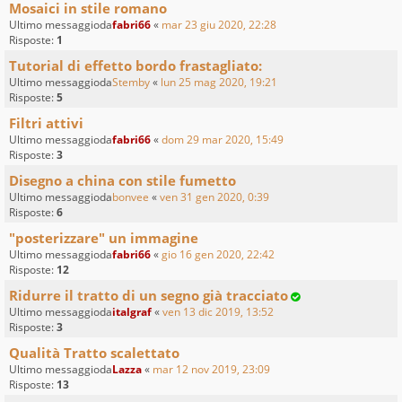
Mosaici in stile romano
Ultimo messaggioda
fabri66
«
mar 23 giu 2020, 22:28
Risposte:
1
Tutorial di effetto bordo frastagliato:
Ultimo messaggioda
Stemby
«
lun 25 mag 2020, 19:21
Risposte:
5
Filtri attivi
Ultimo messaggioda
fabri66
«
dom 29 mar 2020, 15:49
Risposte:
3
Disegno a china con stile fumetto
Ultimo messaggioda
bonvee
«
ven 31 gen 2020, 0:39
Risposte:
6
"posterizzare" un immagine
Ultimo messaggioda
fabri66
«
gio 16 gen 2020, 22:42
Risposte:
12
Ridurre il tratto di un segno già tracciato
Ultimo messaggioda
italgraf
«
ven 13 dic 2019, 13:52
Risposte:
3
Qualità Tratto scalettato
Ultimo messaggioda
Lazza
«
mar 12 nov 2019, 23:09
Risposte:
13