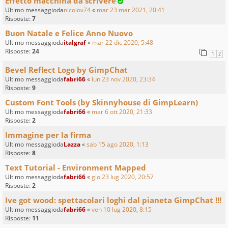
Effetto macchina da scrivere
Ultimo messaggioda
nicolov74
«
mar 23 mar 2021, 20:41
Risposte:
7
Buon Natale e Felice Anno Nuovo
Ultimo messaggioda
italgraf
«
mar 22 dic 2020, 5:48
Risposte:
24
1
2
Bevel Reflect Logo by GimpChat
Ultimo messaggioda
fabri66
«
lun 23 nov 2020, 23:34
Risposte:
9
Custom Font Tools (by Skinnyhouse di GimpLearn)
Ultimo messaggioda
fabri66
«
mar 6 ott 2020, 21:33
Risposte:
2
Immagine per la firma
Ultimo messaggioda
Lazza
«
sab 15 ago 2020, 1:13
Risposte:
8
Text Tutorial - Environment Mapped
Ultimo messaggioda
fabri66
«
gio 23 lug 2020, 20:57
Risposte:
2
Ive got wood: spettacolari loghi dal pianeta GimpChat !!!
Ultimo messaggioda
fabri66
«
ven 10 lug 2020, 8:15
Risposte:
11