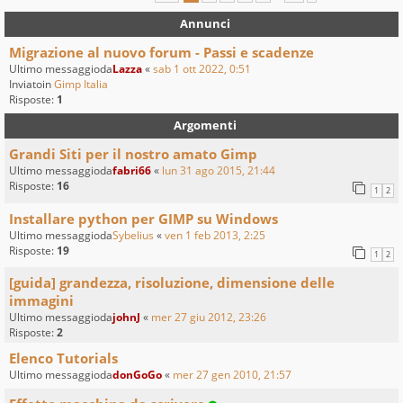
Annunci
Migrazione al nuovo forum - Passi e scadenze
Ultimo messaggioda
Lazza
«
sab 1 ott 2022, 0:51
Inviatoin
Gimp Italia
Risposte:
1
Argomenti
Grandi Siti per il nostro amato Gimp
Ultimo messaggioda
fabri66
«
lun 31 ago 2015, 21:44
Risposte:
16
1
2
Installare python per GIMP su Windows
Ultimo messaggioda
Sybelius
«
ven 1 feb 2013, 2:25
Risposte:
19
1
2
[guida] grandezza, risoluzione, dimensione delle
immagini
Ultimo messaggioda
johnJ
«
mer 27 giu 2012, 23:26
Risposte:
2
Elenco Tutorials
Ultimo messaggioda
donGoGo
«
mer 27 gen 2010, 21:57