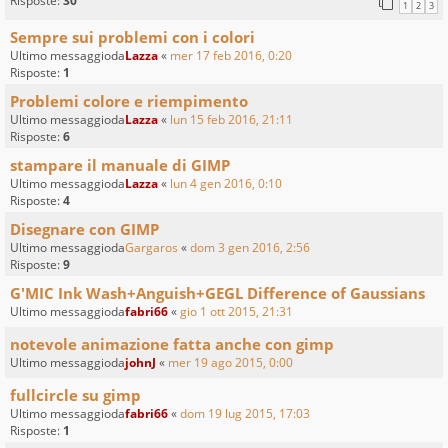
Risposte:
30
1
2
3
Sempre sui problemi con i colori
Ultimo messaggioda
Lazza
«
mer 17 feb 2016, 0:20
Risposte:
1
Problemi colore e riempimento
Ultimo messaggioda
Lazza
«
lun 15 feb 2016, 21:11
Risposte:
6
stampare il manuale di GIMP
Ultimo messaggioda
Lazza
«
lun 4 gen 2016, 0:10
Risposte:
4
Disegnare con GIMP
Ultimo messaggioda
Gargaros
«
dom 3 gen 2016, 2:56
Risposte:
9
G'MIC Ink Wash+Anguish+GEGL Difference of Gaussians
Ultimo messaggioda
fabri66
«
gio 1 ott 2015, 21:31
notevole animazione fatta anche con gimp
Ultimo messaggioda
johnJ
«
mer 19 ago 2015, 0:00
fullcircle su gimp
Ultimo messaggioda
fabri66
«
dom 19 lug 2015, 17:03
Risposte:
1