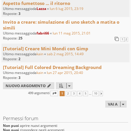
Aspetto fumettoso ... il ritorno
Ultimo messaggioda
Lazza
«
lun 6 lug 2015, 23:19
Risposte:
3
Invito a creare: simulazione di uno sketch a matita o
simili
Ultimo messaggioda
fabri66
«
lun 11 mag 2015, 21:01
Risposte:
25
1
2
[Tutorial] Creare Mini Mondi con Gimp
Ultimo messaggioda
kain
«
sab 2 mag 2015, 14:49
Risposte:
2
[Tutorial] Full Colored Dreaming Background
Ultimo messaggioda
kain
«
lun 27 apr 2015, 20:40
Risposte:
3
NUOVO ARGOMENTO
499 argomenti
PAGINA
1
DI
10
…
1
2
3
4
5
10
PROSSIMO
VAI A
Permessi forum
Non puoi
aprire nuovi argomenti
Non puoi
rispondere negli argomenti