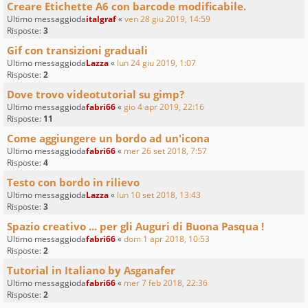
Creare Etichette A6 con barcode modificabile.
Ultimo messaggioda
italgraf
«
ven 28 giu 2019, 14:59
Risposte:
3
Gif con transizioni graduali
Ultimo messaggioda
Lazza
«
lun 24 giu 2019, 1:07
Risposte:
2
Dove trovo videotutorial su gimp?
Ultimo messaggioda
fabri66
«
gio 4 apr 2019, 22:16
Risposte:
11
Come aggiungere un bordo ad un'icona
Ultimo messaggioda
fabri66
«
mer 26 set 2018, 7:57
Risposte:
4
Testo con bordo in rilievo
Ultimo messaggioda
Lazza
«
lun 10 set 2018, 13:43
Risposte:
3
Spazio creativo ... per gli Auguri di Buona Pasqua !
Ultimo messaggioda
fabri66
«
dom 1 apr 2018, 10:53
Risposte:
2
Tutorial in Italiano by Asganafer
Ultimo messaggioda
fabri66
«
mer 7 feb 2018, 22:36
Risposte:
2