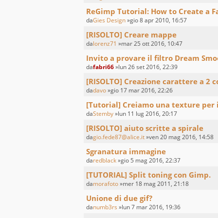
ReGimp Tutorial: How to Create a 
da
Gies Design
»gio 8 apr 2010, 16:57
[RISOLTO] Creare mappe
da
lorenz71
»mar 25 ott 2016, 10:47
Invito a provare il filtro Dream Sm
da
fabri66
»lun 26 set 2016, 22:39
[RISOLTO] Creazione carattere a 2 c
da
davo
»gio 17 mar 2016, 22:26
[Tutorial] Creiamo una texture per 
da
Stemby
»lun 11 lug 2016, 20:17
[RISOLTO] aiuto scritte a spirale
da
gio.fede87@alice.it
»ven 20 mag 2016, 14:58
Sgranatura immagine
da
redblack
»gio 5 mag 2016, 22:37
[TUTORIAL] Split toning con Gimp.
da
morafoto
»mer 18 mag 2011, 21:18
Unione di due gif?
da
numb3rs
»lun 7 mar 2016, 19:36