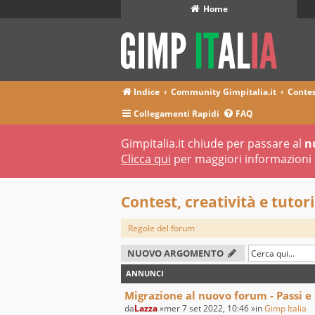
Home
Indice
Community Gimpitalia.it
Contes
Collegamenti Rapidi
FAQ
Gimpitalia.it chiude per passare al
n
Clicca qui
per maggiori informazioni 
Contest, creatività e tutori
Regole del forum
NUOVO ARGOMENTO
ANNUNCI
Migrazione al nuovo forum - Passi e
da
Lazza
»mer 7 set 2022, 10:46 »in
Gimp Italia