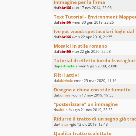
Immagine per la firma
da
fabri66
»lun 17 nov 2014, 23:08
Text Tutorial - Environment Mappe
da
fabri66
»mer 30 gen 2019, 23:26
Ive got wood: spettacolari loghi dal
da
fabri66
»ven 22 apr 2016, 21:35
Mosaici in stile romano
da
fabri66
»lun 22 giu 2020, 22:53
Tutorial di effetto bordo frastagliat
da
perfinstals
»ven 9 gen 2009, 23:06
Filtri attivi
da
lukinholo
»mer 25 mar 2020, 11:16
Disegno a china con stile fumetto
da
bonvee
»dom 17 nov 2019, 19:53
"posterizzare" un immagine
da
alfa-alfa
»gio 21 nov 2019, 23:33
Ridurre il tratto di un segno già tra
da
Alaisa
»gio 12 dic 2019, 13:48
Qualità Tratto scalettato