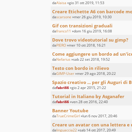
da
Alaisa
»gio 31 ott 2019, 11:53
Creare Etichette A6 con barcode mod
da
scarsone
»mer 26 giu 2019, 10:30
Gif con transizioni graduali
da
franco11
»dom 16 giu 2019, 16:08
Dove trovo videotutorial su gimp?
da
PIERO
»mer 10 ott 2018, 16:21
Come aggiungere un bordo ad un'ic
da
Nefarius
»sab 22 set 2018, 19:52
Testo con bordo in rilievo
da
GIMP-User
»mer 29 ago 2018, 20:22
Spazio creativo ... per gli Auguri di
da
fabri66
»gio 2 apr 2015, 21:22
Tutorial in Italiano by Asganafer
da
fabri66
»ven 28 ott 2016, 22:40
Banner Youtube
da
TrueCrimeGirl
»lun 6 nov 2017, 20:46
Creare un avatar con una lettera e 
da
linguaccia22
»sab 14 ott 2017, 20:49