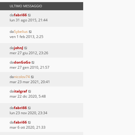
ULTIMO MESSAGGIO
da
fabri66
lun 31 ago 2015, 21:44
da
Sybelius
ven 1 feb 2013, 2:25
da
johnJ
mer 27 giu 2012, 23:26
da
donGoGo
mer 27 gen 2010, 21:57
da
nicolov74
mar 23 mar 2021, 20:41
da
italgraf
mar 22 dic 2020, 5:48
da
fabri66
lun 23 nov 2020, 23:34
da
fabri66
mar 6 ott 2020, 21:33