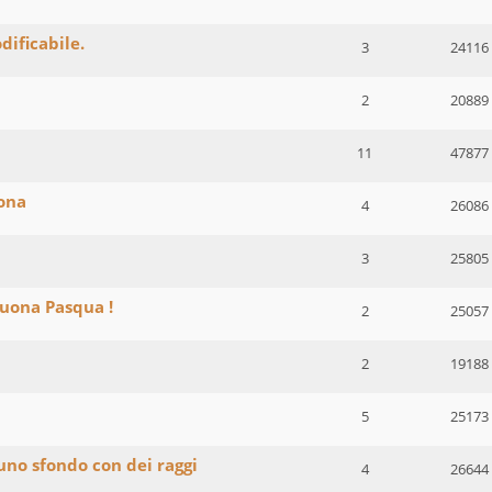
ificabile.
3
24116
2
20889
11
47877
ona
4
26086
3
25805
 Buona Pasqua !
2
25057
2
19188
5
25173
uno sfondo con dei raggi
4
26644