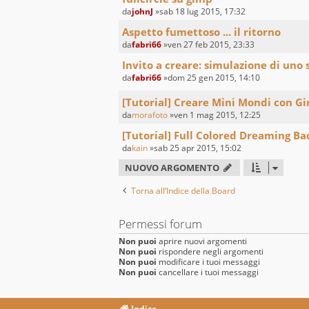
da
johnJ
»sab 18 lug 2015, 17:32
Aspetto fumettoso ... il ritorno
da
fabri66
»ven 27 feb 2015, 23:33
Invito a creare: simulazione di uno 
da
fabri66
»dom 25 gen 2015, 14:10
[Tutorial] Creare Mini Mondi con G
da
morafoto
»ven 1 mag 2015, 12:25
[Tutorial] Full Colored Dreaming B
da
kain
»sab 25 apr 2015, 15:02
NUOVO ARGOMENTO
Torna all’Indice della Board
Permessi forum
Non puoi
aprire nuovi argomenti
Non puoi
rispondere negli argomenti
Non puoi
modificare i tuoi messaggi
Non puoi
cancellare i tuoi messaggi
Indice