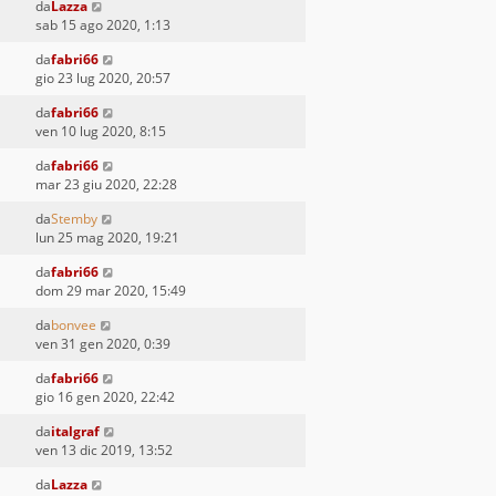
da
Lazza
sab 15 ago 2020, 1:13
da
fabri66
gio 23 lug 2020, 20:57
da
fabri66
ven 10 lug 2020, 8:15
da
fabri66
mar 23 giu 2020, 22:28
da
Stemby
lun 25 mag 2020, 19:21
da
fabri66
dom 29 mar 2020, 15:49
da
bonvee
ven 31 gen 2020, 0:39
da
fabri66
gio 16 gen 2020, 22:42
da
italgraf
ven 13 dic 2019, 13:52
da
Lazza