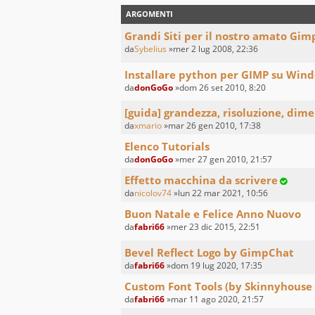
ARGOMENTI
Grandi Siti per il nostro amato Gim
da
Sybelius
»mer 2 lug 2008, 22:36
Installare python per GIMP su Win
da
donGoGo
»dom 26 set 2010, 8:20
[guida] grandezza, risoluzione, dim
da
xmario
»mar 26 gen 2010, 17:38
Elenco Tutorials
da
donGoGo
»mer 27 gen 2010, 21:57
Effetto macchina da scrivere
da
nicolov74
»lun 22 mar 2021, 10:56
Buon Natale e Felice Anno Nuovo
da
fabri66
»mer 23 dic 2015, 22:51
Bevel Reflect Logo by GimpChat
da
fabri66
»dom 19 lug 2020, 17:35
Custom Font Tools (by Skinnyhouse
da
fabri66
»mar 11 ago 2020, 21:57