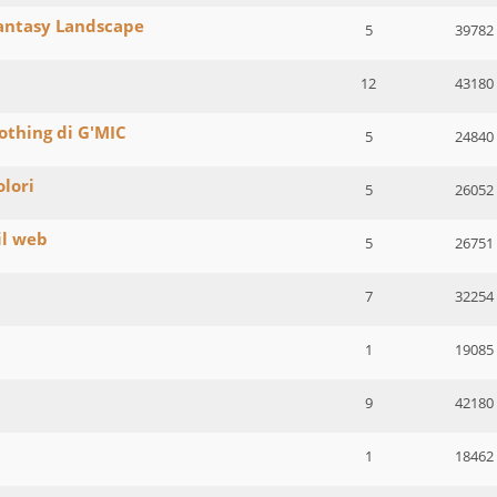
Fantasy Landscape
5
39782
12
43180
oothing di G'MIC
5
24840
olori
5
26052
il web
5
26751
7
32254
1
19085
9
42180
1
18462