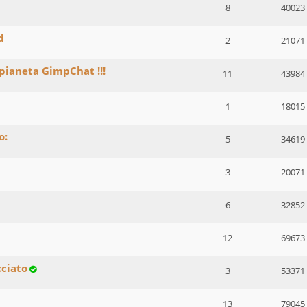
8
40023
d
2
21071
 pianeta GimpChat !!!
11
43984
1
18015
o:
5
34619
3
20071
6
32852
12
69673
cciato
3
53371
13
79045