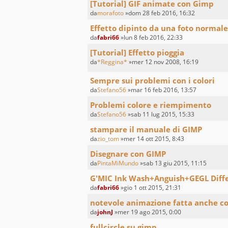
[Tutorial] GIF animate con Gimp
da
morafoto
»dom 28 feb 2016, 16:32
Effetto dipinto da una foto normale 
da
fabri66
»lun 8 feb 2016, 22:33
[Tutorial] Effetto pioggia
da
*Reggina*
»mer 12 nov 2008, 16:19
Sempre sui problemi con i colori
da
Stefano56
»mar 16 feb 2016, 13:57
Problemi colore e riempimento
da
Stefano56
»sab 11 lug 2015, 15:33
stampare il manuale di GIMP
da
zio_tom
»mer 14 ott 2015, 8:43
Disegnare con GIMP
da
PintaMiMundo
»sab 13 giu 2015, 11:15
G'MIC Ink Wash+Anguish+GEGL Diffe
da
fabri66
»gio 1 ott 2015, 21:31
notevole animazione fatta anche c
da
johnJ
»mer 19 ago 2015, 0:00
fullcircle su gimp