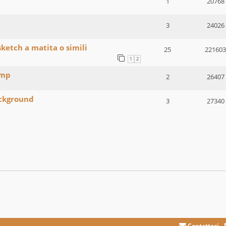
1
20768
3
24026
sketch a matita o simili
25
221603
1
2
imp
2
26407
ackground
3
27340
Contattaci