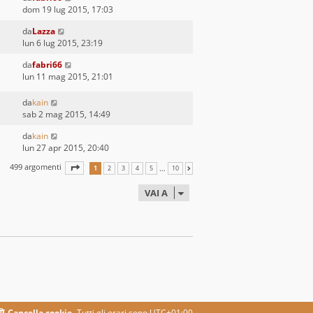
dom 19 lug 2015, 17:03
da
Lazza
lun 6 lug 2015, 23:19
da
fabri66
lun 11 mag 2015, 21:01
da
kain
sab 2 mag 2015, 14:49
da
kain
lun 27 apr 2015, 20:40
499 argomenti
PAGINA
1
DI
10
…
1
2
3
4
5
10
PROSSIMO
VAI A
Cancella cookie
Tutti gli orari sono
UTC+01:00