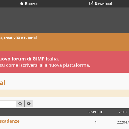
Risorse
Download
t, creatività e tutorial
uovo forum di GIMP Italia.
su come iscriversi alla nuova piattaforma.
al
CERCA
RICERCA AVANZATA
RISPOSTE
VISITE
 scadenze
1
222047