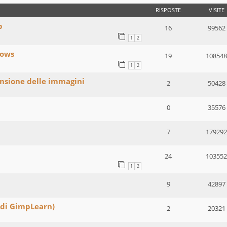
RISPOSTE
VISITE
p
16
99562
1
2
dows
19
108548
1
2
ensione delle immagini
2
50428
0
35576
7
179292
24
103552
1
2
9
42897
 di GimpLearn)
2
20321