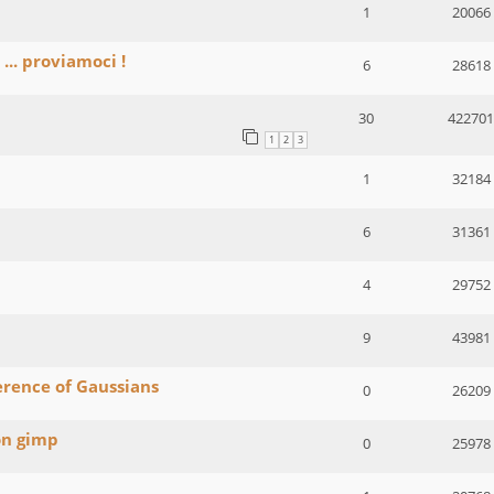
1
20066
... proviamoci !
6
28618
30
422701
1
2
3
1
32184
6
31361
4
29752
9
43981
rence of Gaussians
0
26209
on gimp
0
25978