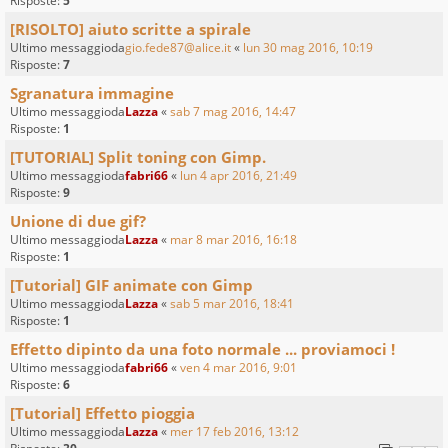
Risposte:
5
[RISOLTO] aiuto scritte a spirale
Ultimo messaggioda
gio.fede87@alice.it
«
lun 30 mag 2016, 10:19
Risposte:
7
Sgranatura immagine
Ultimo messaggioda
Lazza
«
sab 7 mag 2016, 14:47
Risposte:
1
[TUTORIAL] Split toning con Gimp.
Ultimo messaggioda
fabri66
«
lun 4 apr 2016, 21:49
Risposte:
9
Unione di due gif?
Ultimo messaggioda
Lazza
«
mar 8 mar 2016, 16:18
Risposte:
1
[Tutorial] GIF animate con Gimp
Ultimo messaggioda
Lazza
«
sab 5 mar 2016, 18:41
Risposte:
1
Effetto dipinto da una foto normale ... proviamoci !
Ultimo messaggioda
fabri66
«
ven 4 mar 2016, 9:01
Risposte:
6
[Tutorial] Effetto pioggia
Ultimo messaggioda
Lazza
«
mer 17 feb 2016, 13:12