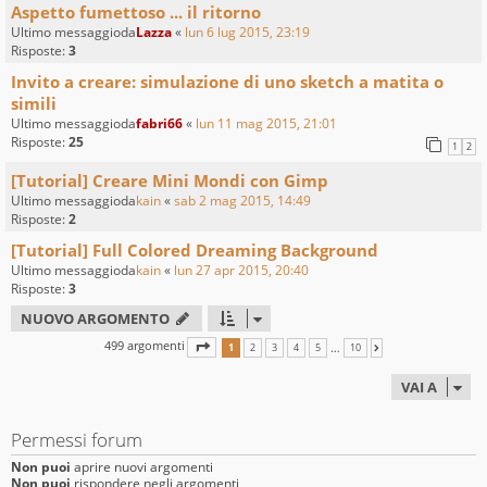
Aspetto fumettoso ... il ritorno
Ultimo messaggioda
Lazza
«
lun 6 lug 2015, 23:19
Risposte:
3
Invito a creare: simulazione di uno sketch a matita o
simili
Ultimo messaggioda
fabri66
«
lun 11 mag 2015, 21:01
Risposte:
25
1
2
[Tutorial] Creare Mini Mondi con Gimp
Ultimo messaggioda
kain
«
sab 2 mag 2015, 14:49
Risposte:
2
[Tutorial] Full Colored Dreaming Background
Ultimo messaggioda
kain
«
lun 27 apr 2015, 20:40
Risposte:
3
NUOVO ARGOMENTO
499 argomenti
PAGINA
1
DI
10
…
1
2
3
4
5
10
PROSSIMO
VAI A
Permessi forum
Non puoi
aprire nuovi argomenti
Non puoi
rispondere negli argomenti