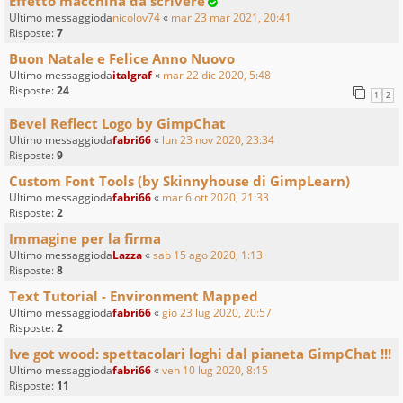
Effetto macchina da scrivere
Ultimo messaggioda
nicolov74
«
mar 23 mar 2021, 20:41
Risposte:
7
Buon Natale e Felice Anno Nuovo
Ultimo messaggioda
italgraf
«
mar 22 dic 2020, 5:48
Risposte:
24
1
2
Bevel Reflect Logo by GimpChat
Ultimo messaggioda
fabri66
«
lun 23 nov 2020, 23:34
Risposte:
9
Custom Font Tools (by Skinnyhouse di GimpLearn)
Ultimo messaggioda
fabri66
«
mar 6 ott 2020, 21:33
Risposte:
2
Immagine per la firma
Ultimo messaggioda
Lazza
«
sab 15 ago 2020, 1:13
Risposte:
8
Text Tutorial - Environment Mapped
Ultimo messaggioda
fabri66
«
gio 23 lug 2020, 20:57
Risposte:
2
Ive got wood: spettacolari loghi dal pianeta GimpChat !!!
Ultimo messaggioda
fabri66
«
ven 10 lug 2020, 8:15
Risposte:
11