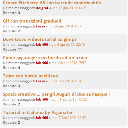
Creare Etichette A6 con barcode modificabile.
Ultimo messaggioda
italgraf
«
ven 28 giu 2019, 14:59
Risposte:
3
Gif con transizioni graduali
Ultimo messaggioda
Lazza
«
lun 24 giu 2019, 1:07
Risposte:
2
Dove trovo videotutorial su gimp?
Ultimo messaggioda
fabri66
«
gio 4 apr 2019, 22:16
Risposte:
11
Come aggiungere un bordo ad un'icona
Ultimo messaggioda
fabri66
«
mer 26 set 2018, 7:57
Risposte:
4
Testo con bordo in rilievo
Ultimo messaggioda
Lazza
«
lun 10 set 2018, 13:43
Risposte:
3
Spazio creativo ... per gli Auguri di Buona Pasqua !
Ultimo messaggioda
fabri66
«
dom 1 apr 2018, 10:53
Risposte:
2
Tutorial in Italiano by Asganafer
Ultimo messaggioda
fabri66
«
mer 7 feb 2018, 22:36
Risposte:
2