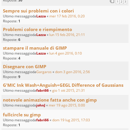
Risposte:
30
1
2
3
Sempre sui problemi con i colori
Ultimo messaggioda
Lazza
«
mer 17 feb 2016, 0:20
Risposte:
1
Problemi colore e riempimento
Ultimo messaggioda
Lazza
«
lun 15 feb 2016, 21:11
Risposte:
6
stampare il manuale di GIMP
Ultimo messaggioda
Lazza
«
lun 4 gen 2016, 0:10
Risposte:
4
Disegnare con GIMP
Ultimo messaggioda
Gargaros
«
dom 3 gen 2016, 2:56
Risposte:
9
G'MIC Ink Wash+Anguish+GEGL Difference of Gaussians
Ultimo messaggioda
fabri66
«
gio 1 ott 2015, 21:31
notevole animazione fatta anche con gimp
Ultimo messaggioda
johnJ
«
mer 19 ago 2015, 0:00
fullcircle su gimp
Ultimo messaggioda
fabri66
«
dom 19 lug 2015, 17:03
Risposte:
1