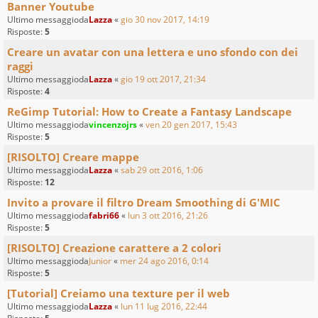
Banner Youtube
Ultimo messaggioda
Lazza
«
gio 30 nov 2017, 14:19
Risposte:
5
Creare un avatar con una lettera e uno sfondo con dei
raggi
Ultimo messaggioda
Lazza
«
gio 19 ott 2017, 21:34
Risposte:
4
ReGimp Tutorial: How to Create a Fantasy Landscape
Ultimo messaggioda
vincenzojrs
«
ven 20 gen 2017, 15:43
Risposte:
5
[RISOLTO] Creare mappe
Ultimo messaggioda
Lazza
«
sab 29 ott 2016, 1:06
Risposte:
12
Invito a provare il filtro Dream Smoothing di G'MIC
Ultimo messaggioda
fabri66
«
lun 3 ott 2016, 21:26
Risposte:
5
[RISOLTO] Creazione carattere a 2 colori
Ultimo messaggioda
Junior
«
mer 24 ago 2016, 0:14
Risposte:
5
[Tutorial] Creiamo una texture per il web
Ultimo messaggioda
Lazza
«
lun 11 lug 2016, 22:44