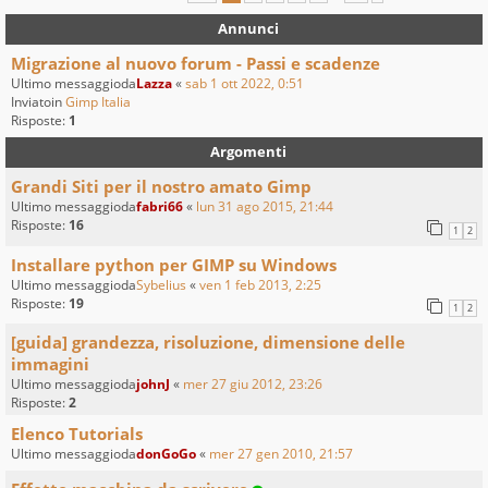
Annunci
Migrazione al nuovo forum - Passi e scadenze
Ultimo messaggioda
Lazza
«
sab 1 ott 2022, 0:51
Inviatoin
Gimp Italia
Risposte:
1
Argomenti
Grandi Siti per il nostro amato Gimp
Ultimo messaggioda
fabri66
«
lun 31 ago 2015, 21:44
Risposte:
16
1
2
Installare python per GIMP su Windows
Ultimo messaggioda
Sybelius
«
ven 1 feb 2013, 2:25
Risposte:
19
1
2
[guida] grandezza, risoluzione, dimensione delle
immagini
Ultimo messaggioda
johnJ
«
mer 27 giu 2012, 23:26
Risposte:
2
Elenco Tutorials
Ultimo messaggioda
donGoGo
«
mer 27 gen 2010, 21:57