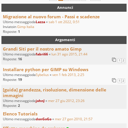
Annunci
Migrazione al nuovo forum - Passi e scadenze
Ultimo messaggioda
Lazza
«
sab 1 ott 2022, 0:51
Inviatoin
Gimp Italia
Risposte:
1
Argomenti
Grandi Siti per il nostro amato Gimp
Ultimo messaggioda
fabri66
«
lun 31 ago 2015, 21:44
Risposte:
16
1
2
Installare python per GIMP su Windows
Ultimo messaggioda
Sybelius
«
ven 1 feb 2013, 2:25
Risposte:
19
1
2
[guida] grandezza, risoluzione, dimensione delle
immagini
Ultimo messaggioda
johnJ
«
mer 27 giu 2012, 23:26
Risposte:
2
Elenco Tutorials
Ultimo messaggioda
donGoGo
«
mer 27 gen 2010, 21:57