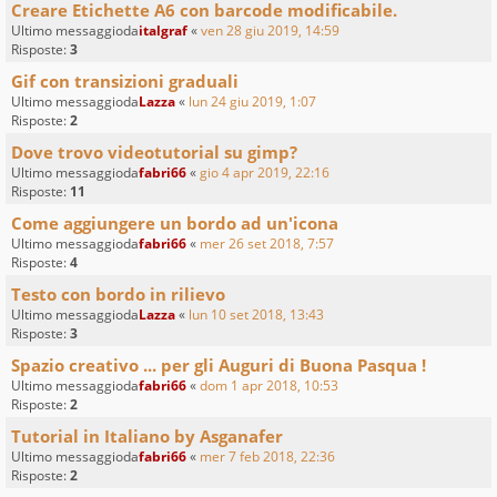
Creare Etichette A6 con barcode modificabile.
Ultimo messaggioda
italgraf
«
ven 28 giu 2019, 14:59
Risposte:
3
Gif con transizioni graduali
Ultimo messaggioda
Lazza
«
lun 24 giu 2019, 1:07
Risposte:
2
Dove trovo videotutorial su gimp?
Ultimo messaggioda
fabri66
«
gio 4 apr 2019, 22:16
Risposte:
11
Come aggiungere un bordo ad un'icona
Ultimo messaggioda
fabri66
«
mer 26 set 2018, 7:57
Risposte:
4
Testo con bordo in rilievo
Ultimo messaggioda
Lazza
«
lun 10 set 2018, 13:43
Risposte:
3
Spazio creativo ... per gli Auguri di Buona Pasqua !
Ultimo messaggioda
fabri66
«
dom 1 apr 2018, 10:53
Risposte:
2
Tutorial in Italiano by Asganafer
Ultimo messaggioda
fabri66
«
mer 7 feb 2018, 22:36
Risposte:
2