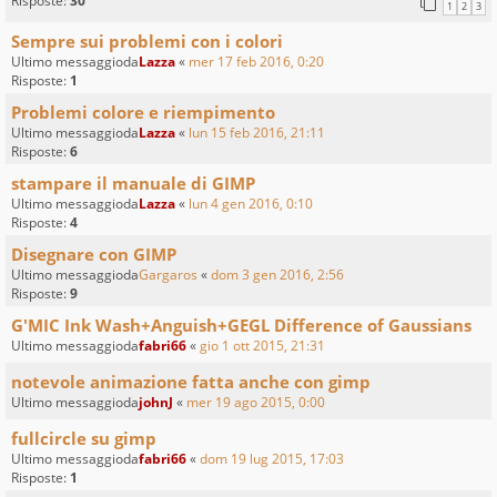
Risposte:
30
1
2
3
Sempre sui problemi con i colori
Ultimo messaggioda
Lazza
«
mer 17 feb 2016, 0:20
Risposte:
1
Problemi colore e riempimento
Ultimo messaggioda
Lazza
«
lun 15 feb 2016, 21:11
Risposte:
6
stampare il manuale di GIMP
Ultimo messaggioda
Lazza
«
lun 4 gen 2016, 0:10
Risposte:
4
Disegnare con GIMP
Ultimo messaggioda
Gargaros
«
dom 3 gen 2016, 2:56
Risposte:
9
G'MIC Ink Wash+Anguish+GEGL Difference of Gaussians
Ultimo messaggioda
fabri66
«
gio 1 ott 2015, 21:31
notevole animazione fatta anche con gimp
Ultimo messaggioda
johnJ
«
mer 19 ago 2015, 0:00
fullcircle su gimp
Ultimo messaggioda
fabri66
«
dom 19 lug 2015, 17:03
Risposte:
1