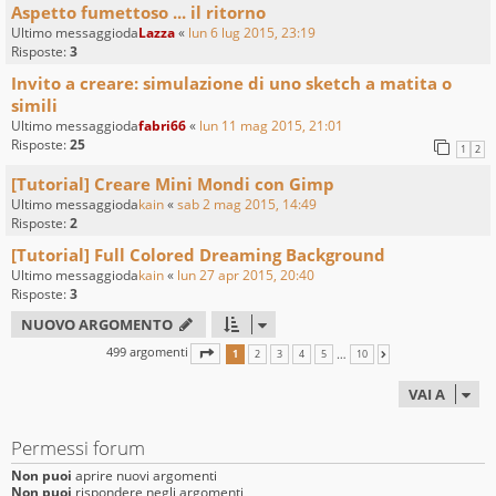
Aspetto fumettoso ... il ritorno
Ultimo messaggioda
Lazza
«
lun 6 lug 2015, 23:19
Risposte:
3
Invito a creare: simulazione di uno sketch a matita o
simili
Ultimo messaggioda
fabri66
«
lun 11 mag 2015, 21:01
Risposte:
25
1
2
[Tutorial] Creare Mini Mondi con Gimp
Ultimo messaggioda
kain
«
sab 2 mag 2015, 14:49
Risposte:
2
[Tutorial] Full Colored Dreaming Background
Ultimo messaggioda
kain
«
lun 27 apr 2015, 20:40
Risposte:
3
NUOVO ARGOMENTO
499 argomenti
PAGINA
1
DI
10
…
1
2
3
4
5
10
PROSSIMO
VAI A
Permessi forum
Non puoi
aprire nuovi argomenti
Non puoi
rispondere negli argomenti