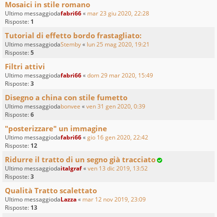
Mosaici in stile romano
Ultimo messaggioda
fabri66
«
mar 23 giu 2020, 22:28
Risposte:
1
Tutorial di effetto bordo frastagliato:
Ultimo messaggioda
Stemby
«
lun 25 mag 2020, 19:21
Risposte:
5
Filtri attivi
Ultimo messaggioda
fabri66
«
dom 29 mar 2020, 15:49
Risposte:
3
Disegno a china con stile fumetto
Ultimo messaggioda
bonvee
«
ven 31 gen 2020, 0:39
Risposte:
6
"posterizzare" un immagine
Ultimo messaggioda
fabri66
«
gio 16 gen 2020, 22:42
Risposte:
12
Ridurre il tratto di un segno già tracciato
Ultimo messaggioda
italgraf
«
ven 13 dic 2019, 13:52
Risposte:
3
Qualità Tratto scalettato
Ultimo messaggioda
Lazza
«
mar 12 nov 2019, 23:09
Risposte:
13