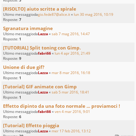
Risposte:
5
[RISOLTO] aiuto scritte a spirale
Ultimo messaggioda
gio.fede87@alice.it
«
lun 30 mag 2016, 10:19
Risposte:
7
Sgranatura immagine
Ultimo messaggioda
Lazza
«
sab 7 mag 2016, 14:47
Risposte:
1
[TUTORIAL] Split toning con Gimp.
Ultimo messaggioda
fabri66
«
lun 4 apr 2016, 21:49
Risposte:
9
Unione di due gif?
Ultimo messaggioda
Lazza
«
mar 8 mar 2016, 16:18
Risposte:
1
[Tutorial] GIF animate con Gimp
Ultimo messaggioda
Lazza
«
sab 5 mar 2016, 18:41
Risposte:
1
Effetto dipinto da una foto normale ... proviamoci !
Ultimo messaggioda
fabri66
«
ven 4 mar 2016, 9:01
Risposte:
6
[Tutorial] Effetto pioggia
Ultimo messaggioda
Lazza
«
mer 17 feb 2016, 13:12