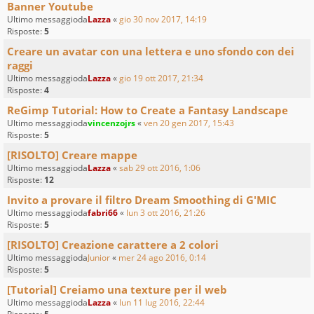
Banner Youtube
Ultimo messaggioda
Lazza
«
gio 30 nov 2017, 14:19
Risposte:
5
Creare un avatar con una lettera e uno sfondo con dei
raggi
Ultimo messaggioda
Lazza
«
gio 19 ott 2017, 21:34
Risposte:
4
ReGimp Tutorial: How to Create a Fantasy Landscape
Ultimo messaggioda
vincenzojrs
«
ven 20 gen 2017, 15:43
Risposte:
5
[RISOLTO] Creare mappe
Ultimo messaggioda
Lazza
«
sab 29 ott 2016, 1:06
Risposte:
12
Invito a provare il filtro Dream Smoothing di G'MIC
Ultimo messaggioda
fabri66
«
lun 3 ott 2016, 21:26
Risposte:
5
[RISOLTO] Creazione carattere a 2 colori
Ultimo messaggioda
Junior
«
mer 24 ago 2016, 0:14
Risposte:
5
[Tutorial] Creiamo una texture per il web
Ultimo messaggioda
Lazza
«
lun 11 lug 2016, 22:44