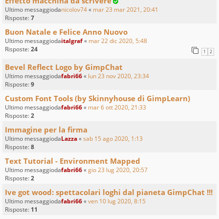
Effetto macchina da scrivere
Ultimo messaggioda
nicolov74
«
mar 23 mar 2021, 20:41
Risposte:
7
Buon Natale e Felice Anno Nuovo
Ultimo messaggioda
italgraf
«
mar 22 dic 2020, 5:48
Risposte:
24
1
2
Bevel Reflect Logo by GimpChat
Ultimo messaggioda
fabri66
«
lun 23 nov 2020, 23:34
Risposte:
9
Custom Font Tools (by Skinnyhouse di GimpLearn)
Ultimo messaggioda
fabri66
«
mar 6 ott 2020, 21:33
Risposte:
2
Immagine per la firma
Ultimo messaggioda
Lazza
«
sab 15 ago 2020, 1:13
Risposte:
8
Text Tutorial - Environment Mapped
Ultimo messaggioda
fabri66
«
gio 23 lug 2020, 20:57
Risposte:
2
Ive got wood: spettacolari loghi dal pianeta GimpChat !!!
Ultimo messaggioda
fabri66
«
ven 10 lug 2020, 8:15
Risposte:
11