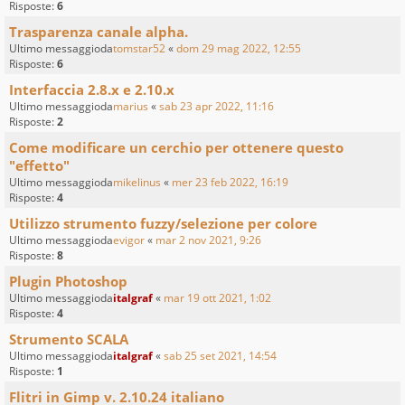
Risposte:
6
Trasparenza canale alpha.
Ultimo messaggioda
tomstar52
«
dom 29 mag 2022, 12:55
Risposte:
6
Interfaccia 2.8.x e 2.10.x
Ultimo messaggioda
marius
«
sab 23 apr 2022, 11:16
Risposte:
2
Come modificare un cerchio per ottenere questo
"effetto"
Ultimo messaggioda
mikelinus
«
mer 23 feb 2022, 16:19
Risposte:
4
Utilizzo strumento fuzzy/selezione per colore
Ultimo messaggioda
evigor
«
mar 2 nov 2021, 9:26
Risposte:
8
Plugin Photoshop
Ultimo messaggioda
italgraf
«
mar 19 ott 2021, 1:02
Risposte:
4
Strumento SCALA
Ultimo messaggioda
italgraf
«
sab 25 set 2021, 14:54
Risposte:
1
Flitri in Gimp v. 2.10.24 italiano