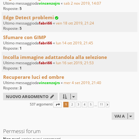
Ultimo messaggioda
vincenzojrs
«
sab 2 nov 2019, 14:07
Risposte:
5
Edge Detect problemi
Ultimo messaggioda
fabri66
«
ven 18 ott 2019, 21:24
Risposte:
5
Sfumare con GIMP
Ultimo messaggioda
fabri66
«
lun 14 ott 2019, 21:45
Risposte:
1
Incolla immagine adattandola alla selezione
Ultimo messaggioda
fabri66
«
lun 16 set 2019, 21:53
Risposte:
1
Recuperare luci ed ombre
Ultimo messaggioda
vincenzojrs
«
mer 4 set 2019, 21:40
Risposte:
3
NUOVO ARGOMENTO
537 argomenti
PAGINA
1
DI
11
…
1
2
3
4
5
11
PROSSIMO
VAI A
Permessi forum
Non puoi
aprire nuovi argomenti