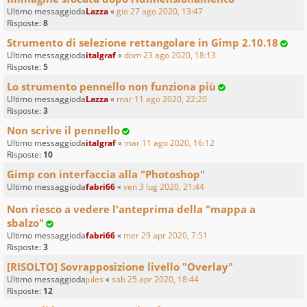
Ultimo messaggioda
Lazza
«
gio 27 ago 2020, 13:47
Risposte:
8
Strumento di selezione rettangolare in Gimp 2.10.18
Ultimo messaggioda
italgraf
«
dom 23 ago 2020, 18:13
Risposte:
5
Lo strumento pennello non funziona più
Ultimo messaggioda
Lazza
«
mar 11 ago 2020, 22:20
Risposte:
3
Non scrive il pennello
Ultimo messaggioda
italgraf
«
mar 11 ago 2020, 16:12
Risposte:
10
Gimp con interfaccia alla "Photoshop"
Ultimo messaggioda
fabri66
«
ven 3 lug 2020, 21:44
Non riesco a vedere l'anteprima della "mappa a
sbalzo"
Ultimo messaggioda
fabri66
«
mer 29 apr 2020, 7:51
Risposte:
3
[RISOLTO] Sovrapposizione livello "Overlay"
Ultimo messaggioda
jules
«
sab 25 apr 2020, 18:44
Risposte:
12