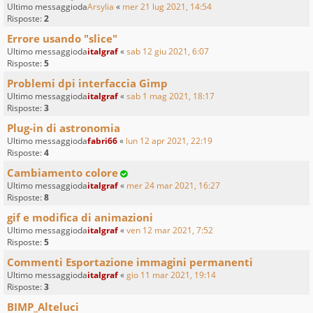
Ultimo messaggioda
Arsylia
«
mer 21 lug 2021, 14:54
Risposte:
2
Errore usando "slice"
Ultimo messaggioda
italgraf
«
sab 12 giu 2021, 6:07
Risposte:
5
Problemi dpi interfaccia Gimp
Ultimo messaggioda
italgraf
«
sab 1 mag 2021, 18:17
Risposte:
3
Plug-in di astronomia
Ultimo messaggioda
fabri66
«
lun 12 apr 2021, 22:19
Risposte:
4
Cambiamento colore
Ultimo messaggioda
italgraf
«
mer 24 mar 2021, 16:27
Risposte:
8
gif e modifica di animazioni
Ultimo messaggioda
italgraf
«
ven 12 mar 2021, 7:52
Risposte:
5
Commenti Esportazione immagini permanenti
Ultimo messaggioda
italgraf
«
gio 11 mar 2021, 19:14
Risposte:
3
BIMP_Alteluci