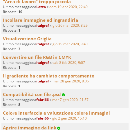
"Area di lavoro" troppo piccola
Ultimo messaggioda
Lazza
«
dom 19 apr 2020, 22:40
Risposte:
10
Incollare immagine ed ingrandirla
Ultimo messaggioda
italgraf
«
gio 26 mar 2020, 8:29
Risposte:
1
Visualizzazione Griglia
Ultimo messaggioda
italgraf
«
gio 19 mar 2020, 9:40
Risposte:
3
Convertire un file RGB in CMYK
Ultimo messaggioda
italgraf
«
sab 8 feb 2020, 9:07
Risposte:
1
Il gradiente ha cambiato comportamento
Ultimo messaggioda
italgraf
«
mar 28 gen 2020, 8:06
Risposte:
1
Compatibilità con file .psd
Ultimo messaggioda
fabri66
«
mar 7 gen 2020, 21:57
Risposte:
8
Colore interfaccia e valutazione colore immagini
Ultimo messaggioda
fabri66
«
gio 2 gen 2020, 15:10
Aprire immagine da link