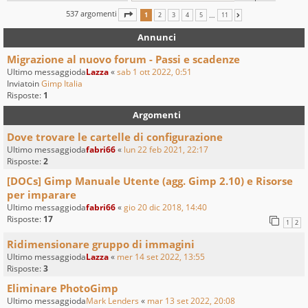
537 argomenti
PAGINA
1
DI
11
…
1
2
3
4
5
11
PROSSIMO
Annunci
Migrazione al nuovo forum - Passi e scadenze
Ultimo messaggioda
Lazza
«
sab 1 ott 2022, 0:51
Inviatoin
Gimp Italia
Risposte:
1
Argomenti
Dove trovare le cartelle di configurazione
Ultimo messaggioda
fabri66
«
lun 22 feb 2021, 22:17
Risposte:
2
[DOCs] Gimp Manuale Utente (agg. Gimp 2.10) e Risorse
per imparare
Ultimo messaggioda
fabri66
«
gio 20 dic 2018, 14:40
Risposte:
17
1
2
Ridimensionare gruppo di immagini
Ultimo messaggioda
Lazza
«
mer 14 set 2022, 13:55
Risposte:
3
Eliminare PhotoGimp
Ultimo messaggioda
Mark Lenders
«
mar 13 set 2022, 20:08