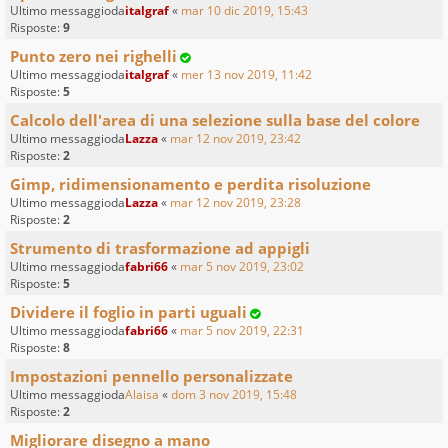
Ultimo messaggioda
italgraf
«
mar 10 dic 2019, 15:43
Risposte:
9
Punto zero nei righelli
Ultimo messaggioda
italgraf
«
mer 13 nov 2019, 11:42
Risposte:
5
Calcolo dell'area di una selezione sulla base del colore
Ultimo messaggioda
Lazza
«
mar 12 nov 2019, 23:42
Risposte:
2
Gimp, ridimensionamento e perdita risoluzione
Ultimo messaggioda
Lazza
«
mar 12 nov 2019, 23:28
Risposte:
2
Strumento di trasformazione ad appigli
Ultimo messaggioda
fabri66
«
mar 5 nov 2019, 23:02
Risposte:
5
Dividere il foglio in parti uguali
Ultimo messaggioda
fabri66
«
mar 5 nov 2019, 22:31
Risposte:
8
Impostazioni pennello personalizzate
Ultimo messaggioda
Alaisa
«
dom 3 nov 2019, 15:48
Risposte:
2
Migliorare disegno a mano