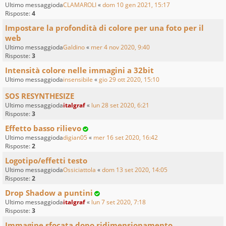
Ultimo messaggioda
CLAMAROLI
«
dom 10 gen 2021, 15:17
Risposte:
4
Impostare la profondità di colore per una foto per il
web
Ultimo messaggioda
Galdino
«
mer 4 nov 2020, 9:40
Risposte:
3
Intensità colore nelle immagini a 32bit
Ultimo messaggioda
insensibile
«
gio 29 ott 2020, 15:10
SOS RESYNTHESIZE
Ultimo messaggioda
italgraf
«
lun 28 set 2020, 6:21
Risposte:
3
Effetto basso rilievo
Ultimo messaggioda
digian05
«
mer 16 set 2020, 16:42
Risposte:
2
Logotipo/effetti testo
Ultimo messaggioda
Ossiciattola
«
dom 13 set 2020, 14:05
Risposte:
2
Drop Shadow a puntini
Ultimo messaggioda
italgraf
«
lun 7 set 2020, 7:18
Risposte:
3
Immagine sfocata dopo ridimensionamento