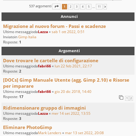
537 argomenti
PAGINA
1
DI
11
…
1
2
3
4
5
11
PROSSIMO
Annunci
Migrazione al nuovo forum - Passi e scadenze
Ultimo messaggioda
Lazza
«
sab 1 ott 2022, 0:51
Inviatoin
Gimp Italia
Risposte:
1
Argomenti
Dove trovare le cartelle di configurazione
Ultimo messaggioda
fabri66
«
lun 22 feb 2021, 22:17
Risposte:
2
[DOCs] Gimp Manuale Utente (agg. Gimp 2.10) e Risorse
per imparare
Ultimo messaggioda
fabri66
«
gio 20 dic 2018, 14:40
Risposte:
17
1
2
Ridimensionare gruppo di immagini
Ultimo messaggioda
Lazza
«
mer 14 set 2022, 13:55
Risposte:
3
Eliminare PhotoGimp
Ultimo messaggioda
Mark Lenders
«
mar 13 set 2022, 20:08