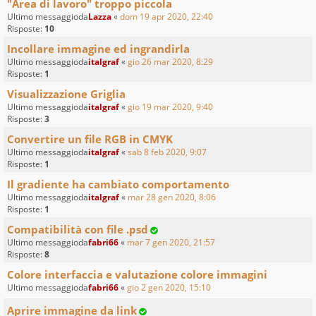
"Area di lavoro" troppo piccola
Ultimo messaggioda
Lazza
«
dom 19 apr 2020, 22:40
Risposte:
10
Incollare immagine ed ingrandirla
Ultimo messaggioda
italgraf
«
gio 26 mar 2020, 8:29
Risposte:
1
Visualizzazione Griglia
Ultimo messaggioda
italgraf
«
gio 19 mar 2020, 9:40
Risposte:
3
Convertire un file RGB in CMYK
Ultimo messaggioda
italgraf
«
sab 8 feb 2020, 9:07
Risposte:
1
Il gradiente ha cambiato comportamento
Ultimo messaggioda
italgraf
«
mar 28 gen 2020, 8:06
Risposte:
1
Compatibilità con file .psd
Ultimo messaggioda
fabri66
«
mar 7 gen 2020, 21:57
Risposte:
8
Colore interfaccia e valutazione colore immagini
Ultimo messaggioda
fabri66
«
gio 2 gen 2020, 15:10
Aprire immagine da link