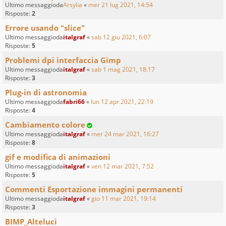
Ultimo messaggioda
Arsylia
«
mer 21 lug 2021, 14:54
Risposte:
2
Errore usando "slice"
Ultimo messaggioda
italgraf
«
sab 12 giu 2021, 6:07
Risposte:
5
Problemi dpi interfaccia Gimp
Ultimo messaggioda
italgraf
«
sab 1 mag 2021, 18:17
Risposte:
3
Plug-in di astronomia
Ultimo messaggioda
fabri66
«
lun 12 apr 2021, 22:19
Risposte:
4
Cambiamento colore
Ultimo messaggioda
italgraf
«
mer 24 mar 2021, 16:27
Risposte:
8
gif e modifica di animazioni
Ultimo messaggioda
italgraf
«
ven 12 mar 2021, 7:52
Risposte:
5
Commenti Esportazione immagini permanenti
Ultimo messaggioda
italgraf
«
gio 11 mar 2021, 19:14
Risposte:
3
BIMP_Alteluci