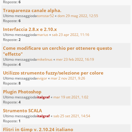
Risposte:
6
Trasparenza canale alpha.
Ultimo messaggioda
tomstar52
«
dom 29 mag 2022, 12:55
Risposte:
6
Interfaccia 2.8.x e 2.10.x
Ultimo messaggioda
marius
«
sab 23 apr 2022, 11:16
Risposte:
2
Come modificare un cerchio per ottenere questo
"effetto"
Ultimo messaggioda
mikelinus
«
mer 23 feb 2022, 16:19
Risposte:
4
Utilizzo strumento fuzzy/selezione per colore
Ultimo messaggioda
evigor
«
mar 2 nov 2021, 9:26
Risposte:
8
Plugin Photoshop
Ultimo messaggioda
italgraf
«
mar 19 ott 2021, 1:02
Risposte:
4
Strumento SCALA
Ultimo messaggioda
italgraf
«
sab 25 set 2021, 14:54
Risposte:
1
Flitri in Gimp v. 2.10.24 italiano