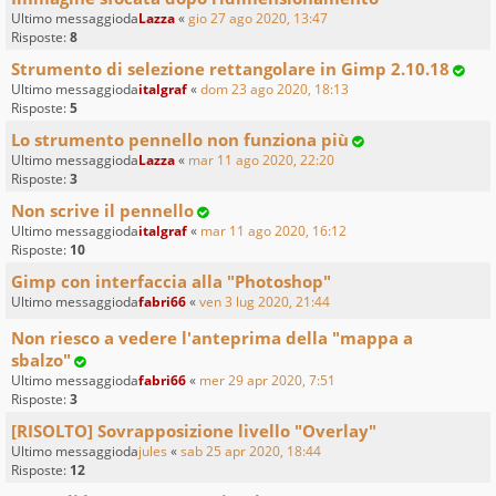
Ultimo messaggioda
Lazza
«
gio 27 ago 2020, 13:47
Risposte:
8
Strumento di selezione rettangolare in Gimp 2.10.18
Ultimo messaggioda
italgraf
«
dom 23 ago 2020, 18:13
Risposte:
5
Lo strumento pennello non funziona più
Ultimo messaggioda
Lazza
«
mar 11 ago 2020, 22:20
Risposte:
3
Non scrive il pennello
Ultimo messaggioda
italgraf
«
mar 11 ago 2020, 16:12
Risposte:
10
Gimp con interfaccia alla "Photoshop"
Ultimo messaggioda
fabri66
«
ven 3 lug 2020, 21:44
Non riesco a vedere l'anteprima della "mappa a
sbalzo"
Ultimo messaggioda
fabri66
«
mer 29 apr 2020, 7:51
Risposte:
3
[RISOLTO] Sovrapposizione livello "Overlay"
Ultimo messaggioda
jules
«
sab 25 apr 2020, 18:44
Risposte:
12