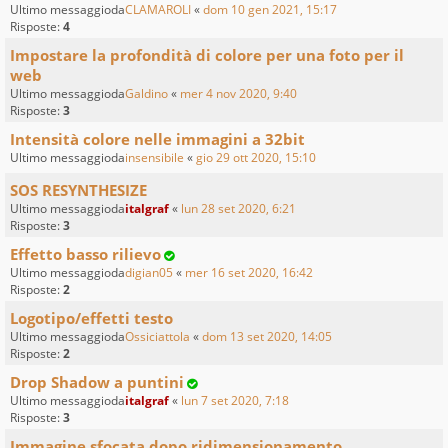
Ultimo messaggioda
CLAMAROLI
«
dom 10 gen 2021, 15:17
Risposte:
4
Impostare la profondità di colore per una foto per il
web
Ultimo messaggioda
Galdino
«
mer 4 nov 2020, 9:40
Risposte:
3
Intensità colore nelle immagini a 32bit
Ultimo messaggioda
insensibile
«
gio 29 ott 2020, 15:10
SOS RESYNTHESIZE
Ultimo messaggioda
italgraf
«
lun 28 set 2020, 6:21
Risposte:
3
Effetto basso rilievo
Ultimo messaggioda
digian05
«
mer 16 set 2020, 16:42
Risposte:
2
Logotipo/effetti testo
Ultimo messaggioda
Ossiciattola
«
dom 13 set 2020, 14:05
Risposte:
2
Drop Shadow a puntini
Ultimo messaggioda
italgraf
«
lun 7 set 2020, 7:18
Risposte:
3
Immagine sfocata dopo ridimensionamento