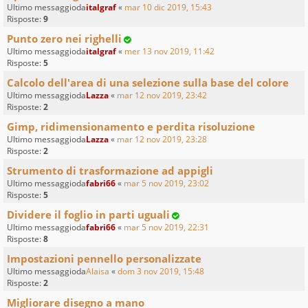
Ultimo messaggioda
italgraf
«
mar 10 dic 2019, 15:43
Risposte:
9
Punto zero nei righelli
Ultimo messaggioda
italgraf
«
mer 13 nov 2019, 11:42
Risposte:
5
Calcolo dell'area di una selezione sulla base del colore
Ultimo messaggioda
Lazza
«
mar 12 nov 2019, 23:42
Risposte:
2
Gimp, ridimensionamento e perdita risoluzione
Ultimo messaggioda
Lazza
«
mar 12 nov 2019, 23:28
Risposte:
2
Strumento di trasformazione ad appigli
Ultimo messaggioda
fabri66
«
mar 5 nov 2019, 23:02
Risposte:
5
Dividere il foglio in parti uguali
Ultimo messaggioda
fabri66
«
mar 5 nov 2019, 22:31
Risposte:
8
Impostazioni pennello personalizzate
Ultimo messaggioda
Alaisa
«
dom 3 nov 2019, 15:48
Risposte:
2
Migliorare disegno a mano