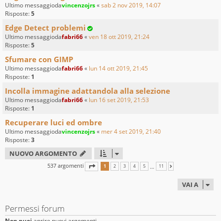
Ultimo messaggioda
vincenzojrs
«
sab 2 nov 2019, 14:07
Risposte:
5
Edge Detect problemi
Ultimo messaggioda
fabri66
«
ven 18 ott 2019, 21:24
Risposte:
5
Sfumare con GIMP
Ultimo messaggioda
fabri66
«
lun 14 ott 2019, 21:45
Risposte:
1
Incolla immagine adattandola alla selezione
Ultimo messaggioda
fabri66
«
lun 16 set 2019, 21:53
Risposte:
1
Recuperare luci ed ombre
Ultimo messaggioda
vincenzojrs
«
mer 4 set 2019, 21:40
Risposte:
3
NUOVO ARGOMENTO
537 argomenti
PAGINA
1
DI
11
…
1
2
3
4
5
11
PROSSIMO
VAI A
Permessi forum
Non puoi
aprire nuovi argomenti