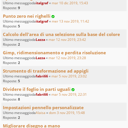
Ultimo messaggioda
italgraf
«
mar 10 dic 2019, 15:43
Risposte:
9
Punto zero nei righelli
Ultimo messaggioda
italgraf
«
mer 13 nov 2019, 11:42
Risposte:
5
Calcolo dell'area di una selezione sulla base del colore
Ultimo messaggioda
Lazza
«
mar 12 nov 2019, 23:42
Risposte:
2
Gimp, ridimensionamento e perdita risoluzione
Ultimo messaggioda
Lazza
«
mar 12 nov 2019, 23:28
Risposte:
2
Strumento di trasformazione ad appigli
Ultimo messaggioda
fabri66
«
mar 5 nov 2019, 23:02
Risposte:
5
Dividere il foglio in parti uguali
Ultimo messaggioda
fabri66
«
mar 5 nov 2019, 22:31
Risposte:
8
Impostazioni pennello personalizzate
Ultimo messaggioda
Alaisa
«
dom 3 nov 2019, 15:48
Risposte:
2
Migliorare disegno a mano