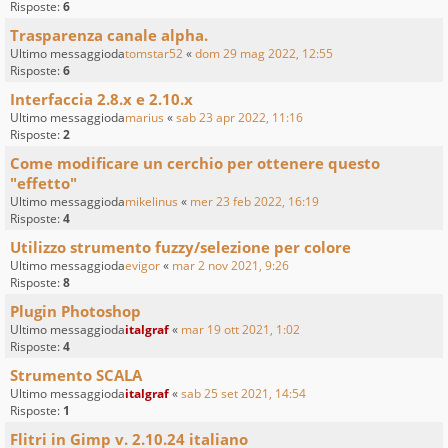
Risposte:
6
Trasparenza canale alpha.
Ultimo messaggioda
tomstar52
«
dom 29 mag 2022, 12:55
Risposte:
6
Interfaccia 2.8.x e 2.10.x
Ultimo messaggioda
marius
«
sab 23 apr 2022, 11:16
Risposte:
2
Come modificare un cerchio per ottenere questo
"effetto"
Ultimo messaggioda
mikelinus
«
mer 23 feb 2022, 16:19
Risposte:
4
Utilizzo strumento fuzzy/selezione per colore
Ultimo messaggioda
evigor
«
mar 2 nov 2021, 9:26
Risposte:
8
Plugin Photoshop
Ultimo messaggioda
italgraf
«
mar 19 ott 2021, 1:02
Risposte:
4
Strumento SCALA
Ultimo messaggioda
italgraf
«
sab 25 set 2021, 14:54
Risposte:
1
Flitri in Gimp v. 2.10.24 italiano