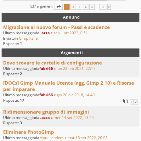
537 argomenti
PAGINA
1
DI
11
…
1
2
3
4
5
11
PROSSIMO
Annunci
Migrazione al nuovo forum - Passi e scadenze
Ultimo messaggioda
Lazza
«
sab 1 ott 2022, 0:51
Inviatoin
Gimp Italia
Risposte:
1
Argomenti
Dove trovare le cartelle di configurazione
Ultimo messaggioda
fabri66
«
lun 22 feb 2021, 22:17
Risposte:
2
[DOCs] Gimp Manuale Utente (agg. Gimp 2.10) e Risorse
per imparare
Ultimo messaggioda
fabri66
«
gio 20 dic 2018, 14:40
Risposte:
17
1
2
Ridimensionare gruppo di immagini
Ultimo messaggioda
Lazza
«
mer 14 set 2022, 13:55
Risposte:
3
Eliminare PhotoGimp
Ultimo messaggioda
Mark Lenders
«
mar 13 set 2022, 20:08