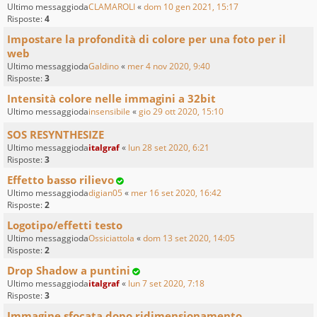
Ultimo messaggioda
CLAMAROLI
«
dom 10 gen 2021, 15:17
Risposte:
4
Impostare la profondità di colore per una foto per il
web
Ultimo messaggioda
Galdino
«
mer 4 nov 2020, 9:40
Risposte:
3
Intensità colore nelle immagini a 32bit
Ultimo messaggioda
insensibile
«
gio 29 ott 2020, 15:10
SOS RESYNTHESIZE
Ultimo messaggioda
italgraf
«
lun 28 set 2020, 6:21
Risposte:
3
Effetto basso rilievo
Ultimo messaggioda
digian05
«
mer 16 set 2020, 16:42
Risposte:
2
Logotipo/effetti testo
Ultimo messaggioda
Ossiciattola
«
dom 13 set 2020, 14:05
Risposte:
2
Drop Shadow a puntini
Ultimo messaggioda
italgraf
«
lun 7 set 2020, 7:18
Risposte:
3
Immagine sfocata dopo ridimensionamento