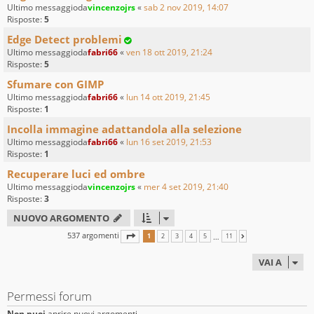
Ultimo messaggioda
vincenzojrs
«
sab 2 nov 2019, 14:07
Risposte:
5
Edge Detect problemi
Ultimo messaggioda
fabri66
«
ven 18 ott 2019, 21:24
Risposte:
5
Sfumare con GIMP
Ultimo messaggioda
fabri66
«
lun 14 ott 2019, 21:45
Risposte:
1
Incolla immagine adattandola alla selezione
Ultimo messaggioda
fabri66
«
lun 16 set 2019, 21:53
Risposte:
1
Recuperare luci ed ombre
Ultimo messaggioda
vincenzojrs
«
mer 4 set 2019, 21:40
Risposte:
3
NUOVO ARGOMENTO
537 argomenti
PAGINA
1
DI
11
…
1
2
3
4
5
11
PROSSIMO
VAI A
Permessi forum
Non puoi
aprire nuovi argomenti