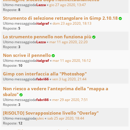
Ultimo messaggioda
Lazza
«
gio 27 ago 2020, 13:47
Risposte:
8
Strumento di selezione rettangolare in Gimp 2.10.18
Ultimo messaggioda
italgraf
«
dom 23 ago 2020, 18:13
Risposte:
5
Lo strumento pennello non funziona più
Ultimo messaggioda
Lazza
«
mar 11 ago 2020, 22:20
Risposte:
3
Non scrive il pennello
Ultimo messaggioda
italgraf
«
mar 11 ago 2020, 16:12
Risposte:
10
Gimp con interfaccia alla "Photoshop"
Ultimo messaggioda
fabri66
«
ven 3 lug 2020, 21:44
Non riesco a vedere l'anteprima della "mappa a
sbalzo"
Ultimo messaggioda
fabri66
«
mer 29 apr 2020, 7:51
Risposte:
3
[RISOLTO] Sovrapposizione livello "Overlay"
Ultimo messaggioda
jules
«
sab 25 apr 2020, 18:44
Risposte:
12