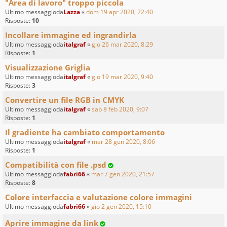
"Area di lavoro" troppo piccola
Ultimo messaggioda
Lazza
«
dom 19 apr 2020, 22:40
Risposte:
10
Incollare immagine ed ingrandirla
Ultimo messaggioda
italgraf
«
gio 26 mar 2020, 8:29
Risposte:
1
Visualizzazione Griglia
Ultimo messaggioda
italgraf
«
gio 19 mar 2020, 9:40
Risposte:
3
Convertire un file RGB in CMYK
Ultimo messaggioda
italgraf
«
sab 8 feb 2020, 9:07
Risposte:
1
Il gradiente ha cambiato comportamento
Ultimo messaggioda
italgraf
«
mar 28 gen 2020, 8:06
Risposte:
1
Compatibilità con file .psd
Ultimo messaggioda
fabri66
«
mar 7 gen 2020, 21:57
Risposte:
8
Colore interfaccia e valutazione colore immagini
Ultimo messaggioda
fabri66
«
gio 2 gen 2020, 15:10
Aprire immagine da link