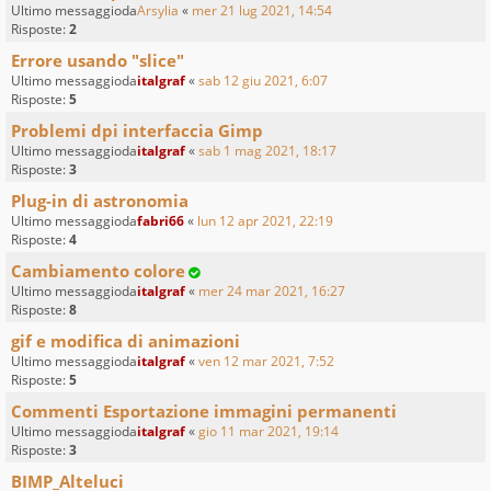
Ultimo messaggioda
Arsylia
«
mer 21 lug 2021, 14:54
Risposte:
2
Errore usando "slice"
Ultimo messaggioda
italgraf
«
sab 12 giu 2021, 6:07
Risposte:
5
Problemi dpi interfaccia Gimp
Ultimo messaggioda
italgraf
«
sab 1 mag 2021, 18:17
Risposte:
3
Plug-in di astronomia
Ultimo messaggioda
fabri66
«
lun 12 apr 2021, 22:19
Risposte:
4
Cambiamento colore
Ultimo messaggioda
italgraf
«
mer 24 mar 2021, 16:27
Risposte:
8
gif e modifica di animazioni
Ultimo messaggioda
italgraf
«
ven 12 mar 2021, 7:52
Risposte:
5
Commenti Esportazione immagini permanenti
Ultimo messaggioda
italgraf
«
gio 11 mar 2021, 19:14
Risposte:
3
BIMP_Alteluci