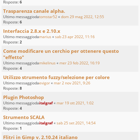
Risposte:
6
Trasparenza canale alpha.
Ultimo messaggioda
tomstar52
«
dom 29 mag 2022, 12:55
Risposte:
6
Interfaccia 2.8.x e 2.10.x
Ultimo messaggioda
marius
«
sab 23 apr 2022, 11:16
Risposte:
2
Come modificare un cerchio per ottenere questo
"effetto"
Ultimo messaggioda
mikelinus
«
mer 23 feb 2022, 16:19
Risposte:
4
Utilizzo strumento fuzzy/selezione per colore
Ultimo messaggioda
evigor
«
mar 2 nov 2021, 9:26
Risposte:
8
Plugin Photoshop
Ultimo messaggioda
italgraf
«
mar 19 ott 2021, 1:02
Risposte:
4
Strumento SCALA
Ultimo messaggioda
italgraf
«
sab 25 set 2021, 14:54
Risposte:
1
Flitri in Gimp v. 2.10.24 italiano