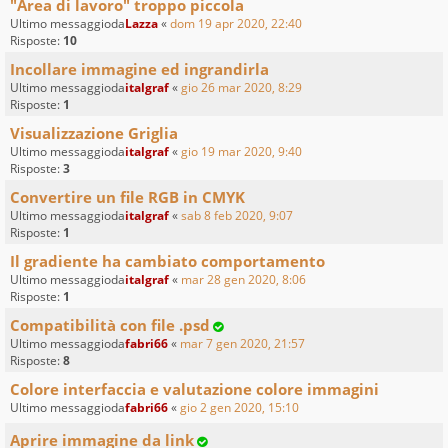
"Area di lavoro" troppo piccola
Ultimo messaggioda
Lazza
«
dom 19 apr 2020, 22:40
Risposte:
10
Incollare immagine ed ingrandirla
Ultimo messaggioda
italgraf
«
gio 26 mar 2020, 8:29
Risposte:
1
Visualizzazione Griglia
Ultimo messaggioda
italgraf
«
gio 19 mar 2020, 9:40
Risposte:
3
Convertire un file RGB in CMYK
Ultimo messaggioda
italgraf
«
sab 8 feb 2020, 9:07
Risposte:
1
Il gradiente ha cambiato comportamento
Ultimo messaggioda
italgraf
«
mar 28 gen 2020, 8:06
Risposte:
1
Compatibilità con file .psd
Ultimo messaggioda
fabri66
«
mar 7 gen 2020, 21:57
Risposte:
8
Colore interfaccia e valutazione colore immagini
Ultimo messaggioda
fabri66
«
gio 2 gen 2020, 15:10
Aprire immagine da link