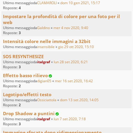
Ultimo messaggioda
CLAMAROLI
«
dom 10 gen 2021, 15:17
Risposte:
4
Impostare la profondità di colore per una foto per il
web
Ultimo messaggioda
Galdino
«
mer 4 nov 2020, 9:40
Risposte:
3
Intensità colore nelle immagini a 32bit
Ultimo messaggioda
insensibile
«
gio 29 ott 2020, 15:10
SOS RESYNTHESIZE
Ultimo messaggioda
italgraf
«
lun 28 set 2020, 6:21
Risposte:
3
Effetto basso rilievo
Ultimo messaggioda
digian05
«
mer 16 set 2020, 16:42
Risposte:
2
Logotipo/effetti testo
Ultimo messaggioda
Ossiciattola
«
dom 13 set 2020, 14:05
Risposte:
2
Drop Shadow a puntini
Ultimo messaggioda
italgraf
«
lun 7 set 2020, 7:18
Risposte:
3
Immagine sfocata dopo ridimensionamento