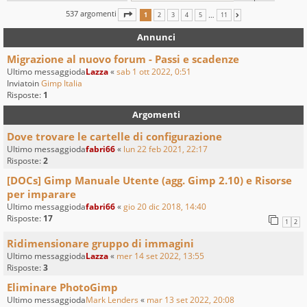
537 argomenti
PAGINA
1
DI
11
…
1
2
3
4
5
11
PROSSIMO
Annunci
Migrazione al nuovo forum - Passi e scadenze
Ultimo messaggioda
Lazza
«
sab 1 ott 2022, 0:51
Inviatoin
Gimp Italia
Risposte:
1
Argomenti
Dove trovare le cartelle di configurazione
Ultimo messaggioda
fabri66
«
lun 22 feb 2021, 22:17
Risposte:
2
[DOCs] Gimp Manuale Utente (agg. Gimp 2.10) e Risorse
per imparare
Ultimo messaggioda
fabri66
«
gio 20 dic 2018, 14:40
Risposte:
17
1
2
Ridimensionare gruppo di immagini
Ultimo messaggioda
Lazza
«
mer 14 set 2022, 13:55
Risposte:
3
Eliminare PhotoGimp
Ultimo messaggioda
Mark Lenders
«
mar 13 set 2022, 20:08