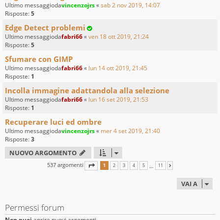
Ultimo messaggioda
vincenzojrs
«
sab 2 nov 2019, 14:07
Risposte:
5
Edge Detect problemi
Ultimo messaggioda
fabri66
«
ven 18 ott 2019, 21:24
Risposte:
5
Sfumare con GIMP
Ultimo messaggioda
fabri66
«
lun 14 ott 2019, 21:45
Risposte:
1
Incolla immagine adattandola alla selezione
Ultimo messaggioda
fabri66
«
lun 16 set 2019, 21:53
Risposte:
1
Recuperare luci ed ombre
Ultimo messaggioda
vincenzojrs
«
mer 4 set 2019, 21:40
Risposte:
3
NUOVO ARGOMENTO
537 argomenti
PAGINA
1
DI
11
…
1
2
3
4
5
11
PROSSIMO
VAI A
Permessi forum
Non puoi
aprire nuovi argomenti