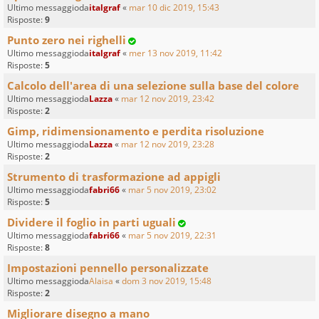
Ultimo messaggioda
italgraf
«
mar 10 dic 2019, 15:43
Risposte:
9
Punto zero nei righelli
Ultimo messaggioda
italgraf
«
mer 13 nov 2019, 11:42
Risposte:
5
Calcolo dell'area di una selezione sulla base del colore
Ultimo messaggioda
Lazza
«
mar 12 nov 2019, 23:42
Risposte:
2
Gimp, ridimensionamento e perdita risoluzione
Ultimo messaggioda
Lazza
«
mar 12 nov 2019, 23:28
Risposte:
2
Strumento di trasformazione ad appigli
Ultimo messaggioda
fabri66
«
mar 5 nov 2019, 23:02
Risposte:
5
Dividere il foglio in parti uguali
Ultimo messaggioda
fabri66
«
mar 5 nov 2019, 22:31
Risposte:
8
Impostazioni pennello personalizzate
Ultimo messaggioda
Alaisa
«
dom 3 nov 2019, 15:48
Risposte:
2
Migliorare disegno a mano