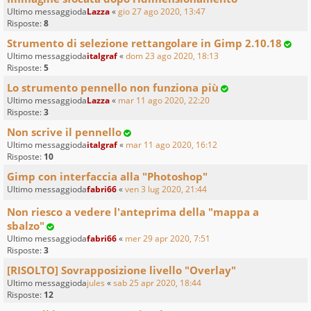
Ultimo messaggioda
Lazza
«
gio 27 ago 2020, 13:47
Risposte:
8
Strumento di selezione rettangolare in Gimp 2.10.18
Ultimo messaggioda
italgraf
«
dom 23 ago 2020, 18:13
Risposte:
5
Lo strumento pennello non funziona più
Ultimo messaggioda
Lazza
«
mar 11 ago 2020, 22:20
Risposte:
3
Non scrive il pennello
Ultimo messaggioda
italgraf
«
mar 11 ago 2020, 16:12
Risposte:
10
Gimp con interfaccia alla "Photoshop"
Ultimo messaggioda
fabri66
«
ven 3 lug 2020, 21:44
Non riesco a vedere l'anteprima della "mappa a
sbalzo"
Ultimo messaggioda
fabri66
«
mer 29 apr 2020, 7:51
Risposte:
3
[RISOLTO] Sovrapposizione livello "Overlay"
Ultimo messaggioda
jules
«
sab 25 apr 2020, 18:44
Risposte:
12