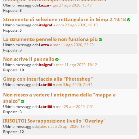
Ultimo messaggioda
Lazza
«
gio 27 ago 2020, 13:47
Risposte:
8
Strumento di selezione rettangolare in Gimp 2.10.18
Ultimo messaggioda
italgraf
«
dom 23 ago 2020, 18:13
Risposte:
5
Lo strumento pennello non funziona più
Ultimo messaggioda
Lazza
«
mar 11 ago 2020, 22:20
Risposte:
3
Non scrive il pennello
Ultimo messaggioda
italgraf
«
mar 11 ago 2020, 16:12
Risposte:
10
Gimp con interfaccia alla "Photoshop"
Ultimo messaggioda
fabri66
«
ven 3 lug 2020, 21:44
Non riesco a vedere l'anteprima della "mappa a
sbalzo"
Ultimo messaggioda
fabri66
«
mer 29 apr 2020, 7:51
Risposte:
3
[RISOLTO] Sovrapposizione livello "Overlay"
Ultimo messaggioda
jules
«
sab 25 apr 2020, 18:44
Risposte:
12