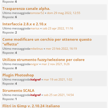
Risposte:
6
Trasparenza canale alpha.
Ultimo messaggioda
tomstar52
«
dom 29 mag 2022, 12:55
Risposte:
6
Interfaccia 2.8.x e 2.10.x
Ultimo messaggioda
marius
«
sab 23 apr 2022, 11:16
Risposte:
2
Come modificare un cerchio per ottenere questo
"effetto"
Ultimo messaggioda
mikelinus
«
mer 23 feb 2022, 16:19
Risposte:
4
Utilizzo strumento fuzzy/selezione per colore
Ultimo messaggioda
evigor
«
mar 2 nov 2021, 9:26
Risposte:
8
Plugin Photoshop
Ultimo messaggioda
italgraf
«
mar 19 ott 2021, 1:02
Risposte:
4
Strumento SCALA
Ultimo messaggioda
italgraf
«
sab 25 set 2021, 14:54
Risposte:
1
Flitri in Gimp v. 2.10.24 italiano