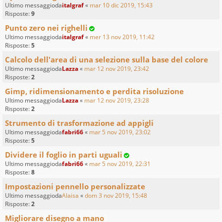
Ultimo messaggioda
italgraf
«
mar 10 dic 2019, 15:43
Risposte:
9
Punto zero nei righelli
Ultimo messaggioda
italgraf
«
mer 13 nov 2019, 11:42
Risposte:
5
Calcolo dell'area di una selezione sulla base del colore
Ultimo messaggioda
Lazza
«
mar 12 nov 2019, 23:42
Risposte:
2
Gimp, ridimensionamento e perdita risoluzione
Ultimo messaggioda
Lazza
«
mar 12 nov 2019, 23:28
Risposte:
2
Strumento di trasformazione ad appigli
Ultimo messaggioda
fabri66
«
mar 5 nov 2019, 23:02
Risposte:
5
Dividere il foglio in parti uguali
Ultimo messaggioda
fabri66
«
mar 5 nov 2019, 22:31
Risposte:
8
Impostazioni pennello personalizzate
Ultimo messaggioda
Alaisa
«
dom 3 nov 2019, 15:48
Risposte:
2
Migliorare disegno a mano