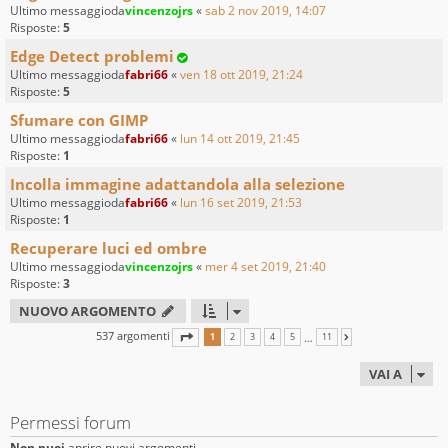
Ultimo messaggioda
vincenzojrs
«
sab 2 nov 2019, 14:07
Risposte:
5
Edge Detect problemi
Ultimo messaggioda
fabri66
«
ven 18 ott 2019, 21:24
Risposte:
5
Sfumare con GIMP
Ultimo messaggioda
fabri66
«
lun 14 ott 2019, 21:45
Risposte:
1
Incolla immagine adattandola alla selezione
Ultimo messaggioda
fabri66
«
lun 16 set 2019, 21:53
Risposte:
1
Recuperare luci ed ombre
Ultimo messaggioda
vincenzojrs
«
mer 4 set 2019, 21:40
Risposte:
3
NUOVO ARGOMENTO
537 argomenti
PAGINA
1
DI
11
…
1
2
3
4
5
11
PROSSIMO
VAI A
Permessi forum
Non puoi
aprire nuovi argomenti