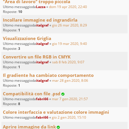
"Area di lavoro" troppo piccola
Ultimo messaggioda
Lazza
«
dom 19 apr 2020, 22:40
Risposte:
10
Incollare immagine ed ingrandirla
Ultimo messaggioda
italgraf
«
gio 26 mar 2020, 8:29
Risposte:
1
Visualizzazione Griglia
Ultimo messaggioda
italgraf
«
gio 19 mar 2020, 9:40
Risposte:
3
Convertire un file RGB in CMYK
Ultimo messaggioda
italgraf
«
sab 8 feb 2020, 9:07
Risposte:
1
Il gradiente ha cambiato comportamento
Ultimo messaggioda
italgraf
«
mar 28 gen 2020, 8:06
Risposte:
1
Compatibilità con file .psd
Ultimo messaggioda
fabri66
«
mar 7 gen 2020, 21:57
Risposte:
8
Colore interfaccia e valutazione colore immagini
Ultimo messaggioda
fabri66
«
gio 2 gen 2020, 15:10
Aprire immagine da link