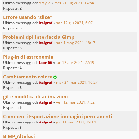
Ultimo messaggioda
Arsylia
«
mer 21 lug 2021, 14:54
Risposte:
2
Errore usando "slice"
Ultimo messaggioda
italgraf
«
sab 12 giu 2021, 6:07
Risposte:
5
Problemi dpi interfaccia Gimp
Ultimo messaggioda
italgraf
«
sab 1 mag 2021, 18:17
Risposte:
3
Plug-in di astronomia
Ultimo messaggioda
fabri66
«
lun 12 apr 2021, 22:19
Risposte:
4
Cambiamento colore
Ultimo messaggioda
italgraf
«
mer 24 mar 2021, 16:27
Risposte:
8
gif e modifica di animazioni
Ultimo messaggioda
italgraf
«
ven 12 mar 2021, 7:52
Risposte:
5
Commenti Esportazione immagini permanenti
Ultimo messaggioda
italgraf
«
gio 11 mar 2021, 19:14
Risposte:
3
BIMP_Alteluci