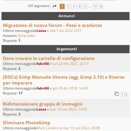
537 argomenti
PAGINA
1
DI
11
…
1
2
3
4
5
11
PROSSIMO
Annunci
Migrazione al nuovo forum - Passi e scadenze
Ultimo messaggioda
Lazza
«
sab 1 ott 2022, 0:51
Inviatoin
Gimp Italia
Risposte:
1
Argomenti
Dove trovare le cartelle di configurazione
Ultimo messaggioda
fabri66
«
lun 22 feb 2021, 22:17
Risposte:
2
[DOCs] Gimp Manuale Utente (agg. Gimp 2.10) e Risorse
per imparare
Ultimo messaggioda
fabri66
«
gio 20 dic 2018, 14:40
Risposte:
17
1
2
Ridimensionare gruppo di immagini
Ultimo messaggioda
Lazza
«
mer 14 set 2022, 13:55
Risposte:
3
Eliminare PhotoGimp
Ultimo messaggioda
Mark Lenders
«
mar 13 set 2022, 20:08