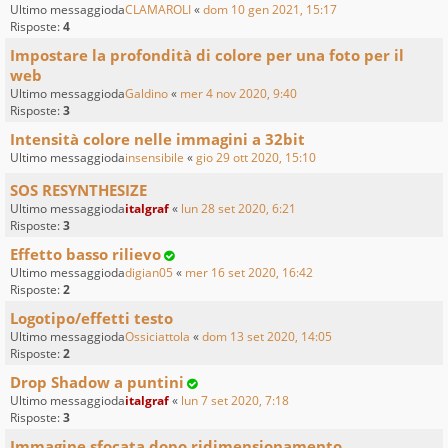
Ultimo messaggioda
CLAMAROLI
«
dom 10 gen 2021, 15:17
Risposte:
4
Impostare la profondità di colore per una foto per il
web
Ultimo messaggioda
Galdino
«
mer 4 nov 2020, 9:40
Risposte:
3
Intensità colore nelle immagini a 32bit
Ultimo messaggioda
insensibile
«
gio 29 ott 2020, 15:10
SOS RESYNTHESIZE
Ultimo messaggioda
italgraf
«
lun 28 set 2020, 6:21
Risposte:
3
Effetto basso rilievo
Ultimo messaggioda
digian05
«
mer 16 set 2020, 16:42
Risposte:
2
Logotipo/effetti testo
Ultimo messaggioda
Ossiciattola
«
dom 13 set 2020, 14:05
Risposte:
2
Drop Shadow a puntini
Ultimo messaggioda
italgraf
«
lun 7 set 2020, 7:18
Risposte:
3
Immagine sfocata dopo ridimensionamento