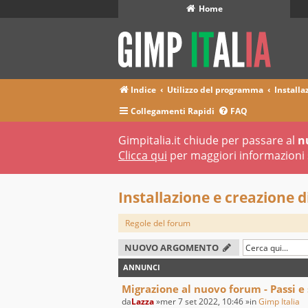
Home
Indice
Utilizzo del programma
Installaz
Collegamenti Rapidi
FAQ
Gimpitalia.it chiude per passare al
n
Clicca qui
per maggiori informazioni 
Installazione e creazione di 
Regole del forum
NUOVO ARGOMENTO
ANNUNCI
Migrazione al nuovo forum - Passi e
da
Lazza
»mer 7 set 2022, 10:46 »in
Gimp Italia