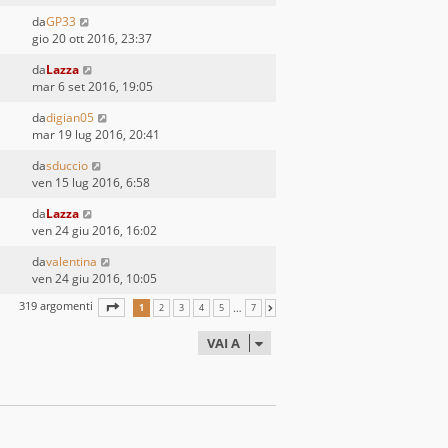
da
GP33
gio 20 ott 2016, 23:37
da
Lazza
mar 6 set 2016, 19:05
da
digian05
mar 19 lug 2016, 20:41
da
sduccio
ven 15 lug 2016, 6:58
da
Lazza
ven 24 giu 2016, 16:02
da
valentina
ven 24 giu 2016, 10:05
319 argomenti
PAGINA
1
DI
7
…
1
2
3
4
5
7
PROSSIMO
VAI A