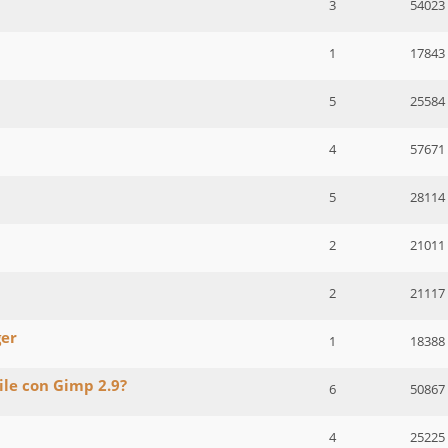
3
54023
1
17843
5
25584
4
57671
5
28114
2
21011
2
21117
ger
1
18388
le con Gimp 2.9?
6
50867
4
25225