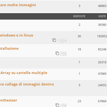
care molte immagini
3
48883
RISPOSTE
VISITE
2
36580
 windows e in linux
30
185852
1
2
3
stallazione
18
85248
1
2
1
26318
Array su cartelle multiple
1
47889
are collage di immagini dentro
5
24655
ynthesizer
23
67868
1
2