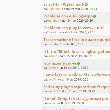
Script-fu - Watermark
da
Eugenio57
»dom 29 mar 2020, 14:23
Problemi con Alfa logotipo
da
roghibau
»gio 19 mar 2020, 20:26
Problemi con plug in vers 2.10.18
da
Chandima
»sab 21 mar 2020, 22:55
Trasormazione foto in quadro punti
da
mau
»lun 10 feb 2020, 19:15
Il filtro "Effetti luce" o lighting effe
da
Grifone
»dom 15 dic 2019, 16:03
Istallazione curve
da
Marzia
»lun 16 dic 2019, 12:52
Come legare lo slider di un effetto 
da
savo74
»mar 10 dic 2019, 0:25
Scripting plugin separazione frequ
da
user3892
»dom 25 ago 2019, 13:20
(I miei) Gimp Scripts aggiornati per
da
kain
»mar 8 ott 2019, 15:00