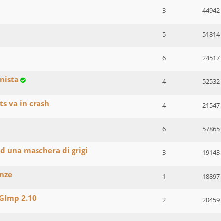
3
44942
5
51814
6
24517
nista
4
52532
cts va in crash
4
21547
6
57865
ad una maschera di grigi
3
19143
enze
1
18897
 GImp 2.10
2
20459