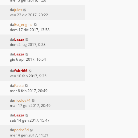
mer 3 gen 2018, 1:20
da
jules
ven 22 dic 2017, 20:22
da
Est_engine
dom 17 dic 2017, 13:58
da
Lazza
dom 2 lug 2017, 0:28
da
Lazza
gio 6 apr 2017, 16:54
da
fabri66
ven 10 feb 2017, 9:25
da
Paola
mer 8 feb 2017, 20:49
da
nicolov74
mar 17 gen 2017, 20:49
da
Lazza
sab 14 gen 2017, 15:47
da
pedro3d
mer 4 gen 2017, 11:21