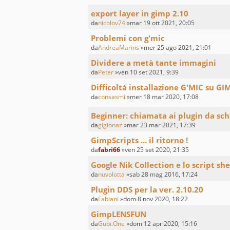
export layer in gimp 2.10
da
nicolov74
»mar 19 ott 2021, 20:05
Problemi con g'mic
da
AndreaMarins
»mer 25 ago 2021, 21:01
Dividere a metà tante immagini
da
Peter
»ven 10 set 2021, 9:39
Difficoltà installazione G'MIC su GI
da
consasmi
»mer 18 mar 2020, 17:08
Beginner: chiamata ai plugin da s
da
gigionaz
»mar 23 mar 2021, 17:39
GimpScripts ... il ritorno !
da
fabri66
»ven 25 set 2020, 21:35
Google Nik Collection e lo script sh
da
nuvolotta
»sab 28 mag 2016, 17:24
Plugin DDS per la ver. 2.10.20
da
Fabiani
»dom 8 nov 2020, 18:22
GimpLENSFUN
da
Gubi.One
»dom 12 apr 2020, 15:16