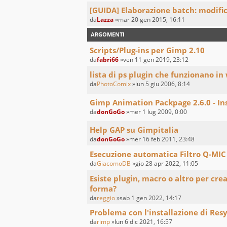
[GUIDA] Elaborazione batch: modifi
da
Lazza
»mar 20 gen 2015, 16:11
ARGOMENTI
Scripts/Plug-ins per Gimp 2.10
da
fabri66
»ven 11 gen 2019, 23:12
lista di ps plugin che funzionano in
da
PhotoComix
»lun 5 giu 2006, 8:14
Gimp Animation Packpage 2.6.0 - In
da
donGoGo
»mer 1 lug 2009, 0:00
Help GAP su Gimpitalia
da
donGoGo
»mer 16 feb 2011, 23:48
Esecuzione automatica Filtro Q-MIC 
da
GiacomoDB
»gio 28 apr 2022, 11:05
Esiste plugin, macro o altro per cre
forma?
da
reggio
»sab 1 gen 2022, 14:17
Problema con l'installazione di Res
da
rimp
»lun 6 dic 2021, 16:57