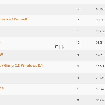
12
53480
nestre / Pannelli
7
29093
1
16942
..
15
53534
1
2
AW
3
22010
zer Gimp 2.8 Windows 8.1
2
27548
4
23408
cce
1
18342
9
34932