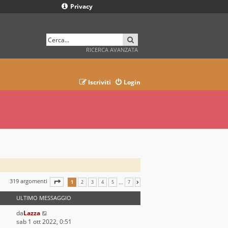
Privacy
CERCA
RICERCA AVANZATA
Iscriviti
Login
319 argomenti
PAGINA
1
DI
7
…
1
2
3
4
5
7
PROSSIMO
ULTIMO MESSAGGIO
da
Lazza
sab 1 ott 2022, 0:51