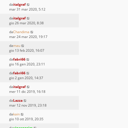
da
italgraf
mar 31 mar 2020, 5:12
da
italgraf
gio 26 mar 2020, 8:38
da
Chandima
mar 24 mar 2020, 19:17
da
mau
gio 13 feb 2020, 16:07
da
fabri66
gio 16 gen 2020, 23:11
da
fabri66
gio 2 gen 2020, 14:37
da
italgraf
mer 11 dic 2019, 16:18
da
Lazza
mar 12 nov 2019, 23:18
da
kain
gio 10 ott 2019, 20:35
da
vincenzojrs