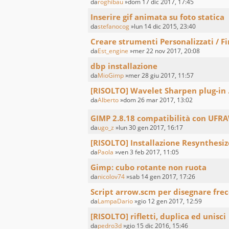
da
roghibau
»dom 17 dic 2017, 17:45
Inserire gif animata su foto statica
da
stefanocog
»lun 14 dic 2015, 23:40
Creare strumenti Personalizzati / Fi
da
Est_engine
»mer 22 nov 2017, 20:08
dbp installazione
da
MioGimp
»mer 28 giu 2017, 11:57
[RISOLTO] Wavelet Sharpen plug-in .
da
Alberto
»dom 26 mar 2017, 13:02
GIMP 2.8.18 compatibilità con UFR
da
ugo_z
»lun 30 gen 2017, 16:17
[RISOLTO] Installazione Resynthesi
da
Paola
»ven 3 feb 2017, 11:05
Gimp: cubo rotante non ruota
da
nicolov74
»sab 14 gen 2017, 17:26
Script arrow.scm per disegnare fre
da
LampaDario
»gio 12 gen 2017, 12:59
[RISOLTO] rifletti, duplica ed unisci
da
pedro3d
»gio 15 dic 2016, 15:46