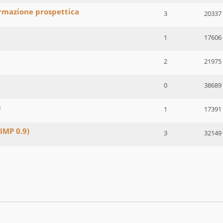
rmazione prospettica
3
20337
1
17606
2
21975
0
38689
n
1
17391
IMP 0.9)
3
32149