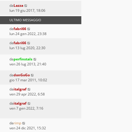
da
Lazza
lun 19 giu 2017, 18:06
ULTIMO MESSAGGIO
da
fabri66
lun 24 gen 2022, 23:38
da
fabri66
lun 13 lug 2020, 22:30
da
perfinstals
ven 26 lug 2013, 21:40
da
donGoGo
gio 17 mar 2011, 10:02
da
italgraf
ven 29 apr 2022, 6:58
da
italgraf
ven 7 gen 2022, 7:16
da
rimp
ven 24 dic 2021, 15:32