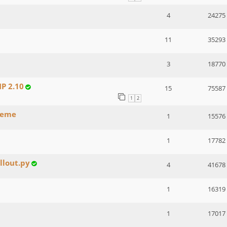
4
24275
11
35293
3
18770
MP 2.10
15
75587
1
2
cheme
1
15576
1
17782
ellout.py
4
41678
1
16319
1
17017