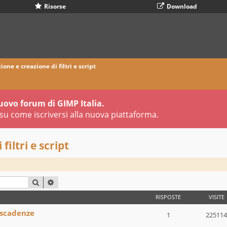
Risorse
Download
ione e creazione di filtri e script
uovo forum di GIMP Italia.
su come iscriversi alla nuova piattaforma.
filtri e script
CERCA
RICERCA AVANZATA
RISPOSTE
VISITE
 scadenze
1
225114