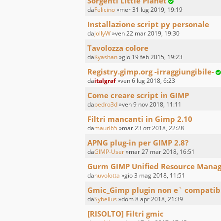
Sorgenti Little Planet
da
Felicino
»mer 31 lug 2019, 19:19
Installazione script py personale
da
JollyW
»ven 22 mar 2019, 19:30
Tavolozza colore
da
Kyashan
»gio 19 feb 2015, 19:23
Registry.gimp.org -irraggiungibile-
da
italgraf
»ven 6 lug 2018, 6:23
Come creare script in GIMP
da
pedro3d
»ven 9 nov 2018, 11:11
Filtri mancanti in Gimp 2.10
da
mauri65
»mar 23 ott 2018, 22:28
APNG plug-in per GIMP 2.8?
da
GIMP-User
»mar 27 mar 2018, 16:51
Gurm GIMP Unified Resource Mana
da
nuvolotta
»gio 3 mag 2018, 11:51
Gmic_Gimp plugin non e` compatibi
da
Sybelius
»dom 8 apr 2018, 21:39
[RISOLTO] Filtri gmic