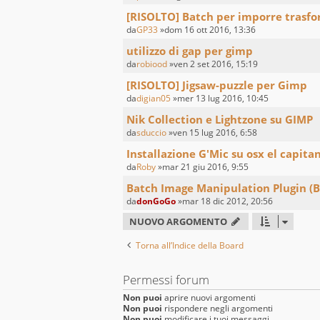
[RISOLTO] Batch per imporre trasfo
da
GP33
»dom 16 ott 2016, 13:36
utilizzo di gap per gimp
da
robiood
»ven 2 set 2016, 15:19
[RISOLTO] Jigsaw-puzzle per Gimp
da
digian05
»mer 13 lug 2016, 10:45
Nik Collection e Lightzone su GIMP
da
sduccio
»ven 15 lug 2016, 6:58
Installazione G'Mic su osx el capita
da
Roby
»mar 21 giu 2016, 9:55
Batch Image Manipulation Plugin (B
da
donGoGo
»mar 18 dic 2012, 20:56
NUOVO ARGOMENTO
Torna all’Indice della Board
Permessi forum
Non puoi
aprire nuovi argomenti
Non puoi
rispondere negli argomenti
Non puoi
modificare i tuoi messaggi