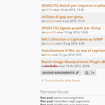
[RISOLTO] Batch per imporre trasfo
da
GP33
»dom 16 ott 2016, 13:36
utilizzo di gap per gimp
da
robiood
»ven 2 set 2016, 15:19
[RISOLTO] Jigsaw-puzzle per Gimp
da
digian05
»mer 13 lug 2016, 10:45
Nik Collection e Lightzone su GIMP
da
sduccio
»ven 15 lug 2016, 6:58
Installazione G'Mic su osx el capita
da
Roby
»mar 21 giu 2016, 9:55
Batch Image Manipulation Plugin (B
da
donGoGo
»mar 18 dic 2012, 20:56
NUOVO ARGOMENTO
Torna all’Indice della Board
Permessi forum
Non puoi
aprire nuovi argomenti
Non puoi
rispondere negli argomenti
Non puoi
modificare i tuoi messaggi