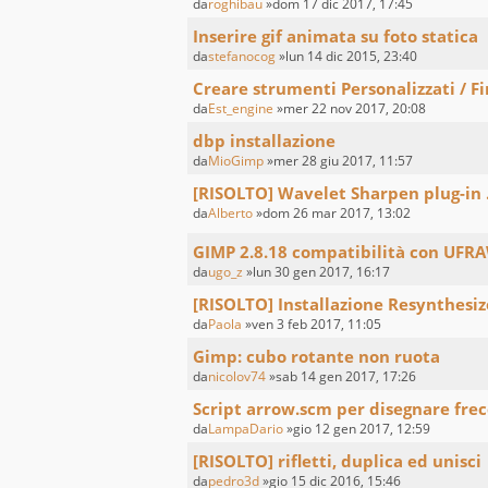
da
roghibau
»dom 17 dic 2017, 17:45
Inserire gif animata su foto statica
da
stefanocog
»lun 14 dic 2015, 23:40
Creare strumenti Personalizzati / Fi
da
Est_engine
»mer 22 nov 2017, 20:08
dbp installazione
da
MioGimp
»mer 28 giu 2017, 11:57
[RISOLTO] Wavelet Sharpen plug-in .
da
Alberto
»dom 26 mar 2017, 13:02
GIMP 2.8.18 compatibilità con UFR
da
ugo_z
»lun 30 gen 2017, 16:17
[RISOLTO] Installazione Resynthesi
da
Paola
»ven 3 feb 2017, 11:05
Gimp: cubo rotante non ruota
da
nicolov74
»sab 14 gen 2017, 17:26
Script arrow.scm per disegnare fre
da
LampaDario
»gio 12 gen 2017, 12:59
[RISOLTO] rifletti, duplica ed unisci
da
pedro3d
»gio 15 dic 2016, 15:46