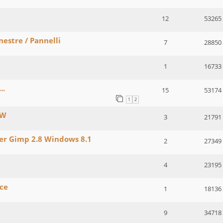
12
53265
nestre / Pannelli
7
28850
1
16733
..
15
53174
1
2
AW
3
21791
zer Gimp 2.8 Windows 8.1
2
27349
4
23195
cce
1
18136
9
34718