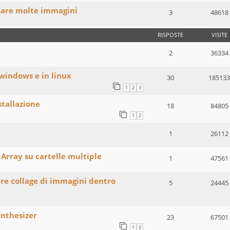
care molte immagini
3
48618
RISPOSTE
VISITE
2
36334
 windows e in linux
30
185133
1
2
3
stallazione
18
84805
1
2
1
26112
Array su cartelle multiple
1
47561
are collage di immagini dentro
5
24445
ynthesizer
23
67501
1
2