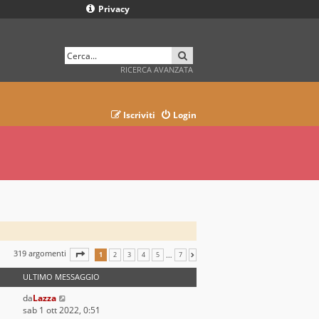
Privacy
CERCA
RICERCA AVANZATA
Iscriviti
Login
319 argomenti
PAGINA
1
DI
7
…
1
2
3
4
5
7
PROSSIMO
ULTIMO MESSAGGIO
da
Lazza
sab 1 ott 2022, 0:51