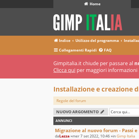
Home
Indice
Utilizzo del programma
Installaz
Collegamenti Rapidi
FAQ
Gimpitalia.it chiude per passare al
n
Clicca qui
per maggiori informazioni 
Installazione e creazione di 
Regole del forum
NUOVO ARGOMENTO
ANNUNCI
Migrazione al nuovo forum - Passi e
da
Lazza
»mer 7 set 2022, 10:46 »in
Gimp Italia