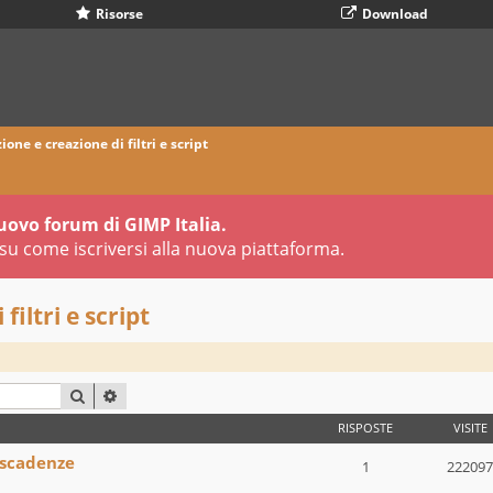
Risorse
Download
ione e creazione di filtri e script
uovo forum di GIMP Italia.
su come iscriversi alla nuova piattaforma.
filtri e script
CERCA
RICERCA AVANZATA
RISPOSTE
VISITE
 scadenze
1
222097