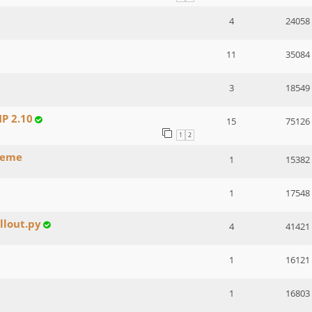
4
24058
11
35084
3
18549
MP 2.10
15
75126
1
2
cheme
1
15382
1
17548
ellout.py
4
41421
1
16121
1
16803