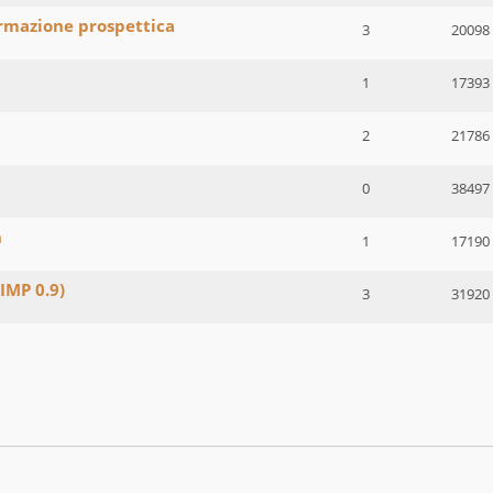
rmazione prospettica
3
20098
1
17393
2
21786
0
38497
n
1
17190
IMP 0.9)
3
31920