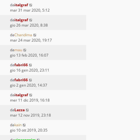
da
italgraf
mar 31 mar 2020, 5:12
da
italgraf
gio 26 mar 2020, 8:38
da
Chandima
mar 24 mar 2020, 19:17
da
mau
gio 13 feb 2020, 16:07
da
fabri66
gio 16 gen 2020, 23:11
da
fabri66
gio 2 gen 2020, 14:37
da
italgraf
mer 11 dic 2019, 16:18
da
Lazza
mar 12 nov 2019, 23:18
da
kain
gio 10 ott 2019, 20:35
da
vincenzojrs