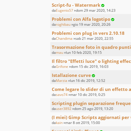
Script-fu - Watermark
da
Eugenio57
»dom 29 mar 2020, 14:23
Problemi con Alfa logotipo
da
roghibau
»gio 19 mar 2020, 20:26
Problemi con plug in vers 2.10.18
da
Chandima
»sab 21 mar 2020, 22:55
Trasormazione foto in quadro punti
da
mau
»lun 10 feb 2020, 19:15
Il filtro "Effetti luce" o lighting effe
da
Grifone
»dom 15 dic 2019, 16:03
Istallazione curve
da
Marzia
»lun 16 dic 2019, 12:52
Come legare lo slider di un effetto 
da
savo74
»mar 10 dic 2019, 0:25
Scripting plugin separazione frequ
da
user3892
»dom 25 ago 2019, 13:20
(I miei) Gimp Scripts aggiornati per
da
kain
»mar 8 ott 2019, 15:00