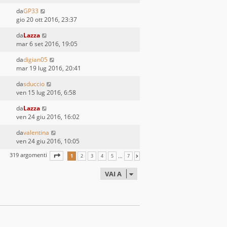
da
GP33
gio 20 ott 2016, 23:37
da
Lazza
mar 6 set 2016, 19:05
da
digian05
mar 19 lug 2016, 20:41
da
sduccio
ven 15 lug 2016, 6:58
da
Lazza
ven 24 giu 2016, 16:02
da
valentina
ven 24 giu 2016, 10:05
319 argomenti
PAGINA
1
DI
7
…
1
2
3
4
5
7
PROSSIMO
VAI A