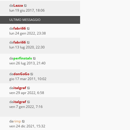
da
Lazza
lun 19 giu 2017, 18:06
ULTIMO MESSAGGIO
da
fabri66
lun 24 gen 2022, 23:38
da
fabri66
lun 13 lug 2020, 22:30
da
perfinstals
ven 26 lug 2013, 21:40
da
donGoGo
gio 17 mar 2011, 10:02
da
italgraf
ven 29 apr 2022, 6:58
da
italgraf
ven 7 gen 2022, 7:16
da
rimp
ven 24 dic 2021, 15:32