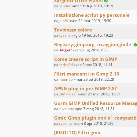
Sorgenti Little Planet
da
Felicino
»mer 31 lug 2019, 19:19
Installazione script py personale
da
JollyW
»ven 22 mar 2019, 19:30
Tavolozza colore
da
Kyashan
»gio 19 feb 2015, 19:23
Registry.gimp.org -irraggiungibile-
da
italgraf
»ven 6 lug 2018, 6:23
Come creare script in GIMP
da
pedro3d
»ven 9 nov 2018, 11:11
Filtri mancanti in Gimp 2.10
da
mauri65
»mar 23 ott 2018, 22:28
APNG plug-in per GIMP 2.8?
da
GIMP-User
»mar 27 mar 2018, 16:51
Gurm GIMP Unified Resource Mana
da
nuvolotta
»gio 3 mag 2018, 11:51
Gmic_Gimp plugin non e` compatibi
da
Sybelius
»dom 8 apr 2018, 21:39
[RISOLTO] Filtri gmic