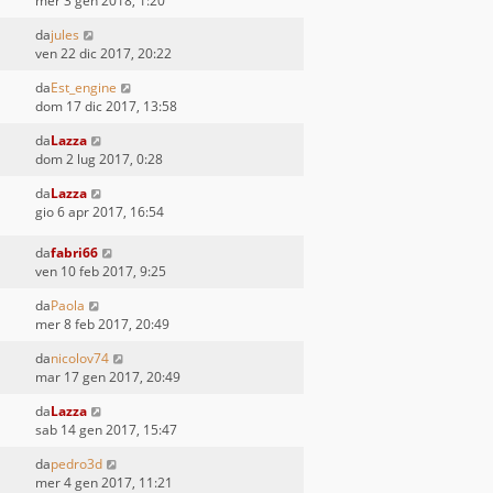
mer 3 gen 2018, 1:20
da
jules
ven 22 dic 2017, 20:22
da
Est_engine
dom 17 dic 2017, 13:58
da
Lazza
dom 2 lug 2017, 0:28
da
Lazza
gio 6 apr 2017, 16:54
da
fabri66
ven 10 feb 2017, 9:25
da
Paola
mer 8 feb 2017, 20:49
da
nicolov74
mar 17 gen 2017, 20:49
da
Lazza
sab 14 gen 2017, 15:47
da
pedro3d
mer 4 gen 2017, 11:21