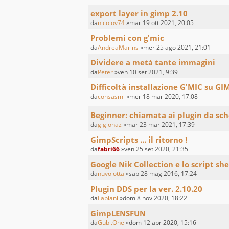
export layer in gimp 2.10
da
nicolov74
»mar 19 ott 2021, 20:05
Problemi con g'mic
da
AndreaMarins
»mer 25 ago 2021, 21:01
Dividere a metà tante immagini
da
Peter
»ven 10 set 2021, 9:39
Difficoltà installazione G'MIC su GI
da
consasmi
»mer 18 mar 2020, 17:08
Beginner: chiamata ai plugin da s
da
gigionaz
»mar 23 mar 2021, 17:39
GimpScripts ... il ritorno !
da
fabri66
»ven 25 set 2020, 21:35
Google Nik Collection e lo script sh
da
nuvolotta
»sab 28 mag 2016, 17:24
Plugin DDS per la ver. 2.10.20
da
Fabiani
»dom 8 nov 2020, 18:22
GimpLENSFUN
da
Gubi.One
»dom 12 apr 2020, 15:16