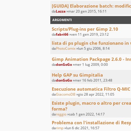
[GUIDA] Elaborazione batch: modifi
da
Lazza
»mar 20 gen 2015, 16:11
ARGOMENTI
Scripts/Plug-ins per Gimp 2.10
da
fabri66
»ven 11 gen 2019, 23:12
lista di ps plugin che funzionano in
da
PhotoComix
»lun 5 giu 2006, 8:14
Gimp Animation Packpage 2.6.0 - In
da
donGoGo
»mer 1 lug 2009, 0:00
Help GAP su Gimpitalia
da
donGoGo
»mer 16 feb 2011, 23:48
Esecuzione automatica Filtro Q-MIC 
da
GiacomoDB
»gio 28 apr 2022, 11:05
Esiste plugin, macro o altro per cre
forma?
da
reggio
»sab 1 gen 2022, 14:17
Problema con l'installazione di Res
da
rimp
»lun 6 dic 2021, 16:57