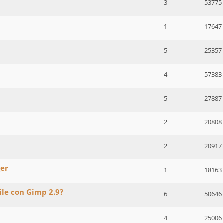
3
53775
1
17647
5
25357
4
57383
5
27887
2
20808
2
20917
ger
1
18163
le con Gimp 2.9?
6
50646
4
25006