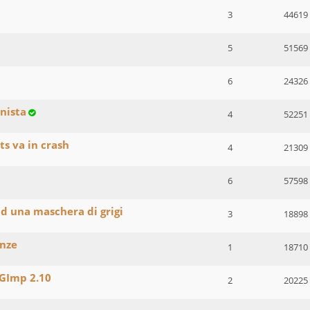
3
44619
5
51569
6
24326
nista
4
52251
cts va in crash
4
21309
6
57598
ad una maschera di grigi
3
18898
enze
1
18710
 GImp 2.10
2
20225