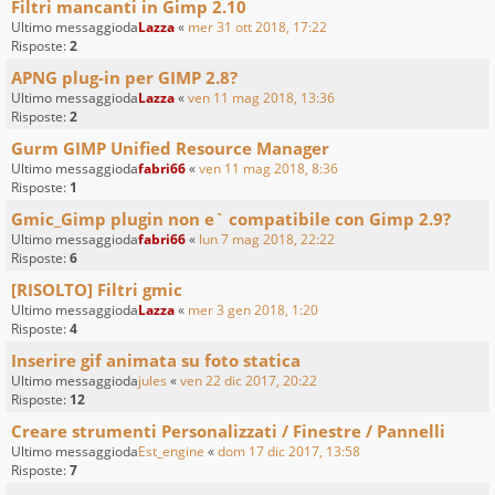
Filtri mancanti in Gimp 2.10
Ultimo messaggioda
Lazza
«
mer 31 ott 2018, 17:22
Risposte:
2
APNG plug-in per GIMP 2.8?
Ultimo messaggioda
Lazza
«
ven 11 mag 2018, 13:36
Risposte:
2
Gurm GIMP Unified Resource Manager
Ultimo messaggioda
fabri66
«
ven 11 mag 2018, 8:36
Risposte:
1
Gmic_Gimp plugin non e` compatibile con Gimp 2.9?
Ultimo messaggioda
fabri66
«
lun 7 mag 2018, 22:22
Risposte:
6
[RISOLTO] Filtri gmic
Ultimo messaggioda
Lazza
«
mer 3 gen 2018, 1:20
Risposte:
4
Inserire gif animata su foto statica
Ultimo messaggioda
jules
«
ven 22 dic 2017, 20:22
Risposte:
12
Creare strumenti Personalizzati / Finestre / Pannelli
Ultimo messaggioda
Est_engine
«
dom 17 dic 2017, 13:58
Risposte:
7