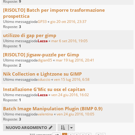
Risposte:
9
[RISOLTO] Batch per imporre trasformazione
prospettica
Ultimo messaggioda
GP33
«
gio 20 ott 2016, 23:37
Risposte:
3
utilizzo di gap per gimp
Ultimo messaggioda
Lazza
«
mar 6 set 2016, 19:05
Risposte:
1
[RISOLTO] Jigsaw-puzzle per Gimp
Ultimo messaggioda
digian05
«
mar 19 lug 2016, 20:41
Risposte:
2
Nik Collection e Lightzone su GIMP
Ultimo messaggioda
sduccio
«
ven 15 lug 2016, 6:58
Installazione G'Mic su osx el capitan
Ultimo messaggioda
Lazza
«
ven 24 giu 2016, 16:02
Risposte:
1
Batch Image Manipulation Plugin (BIMP 0.9)
Ultimo messaggioda
valentina
«
ven 24 giu 2016, 10:05
Risposte:
3
NUOVO ARGOMENTO