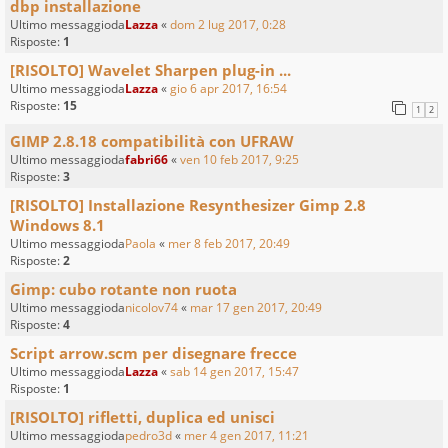
dbp installazione
Ultimo messaggioda
Lazza
«
dom 2 lug 2017, 0:28
Risposte:
1
[RISOLTO] Wavelet Sharpen plug-in ...
Ultimo messaggioda
Lazza
«
gio 6 apr 2017, 16:54
Risposte:
15
1
2
GIMP 2.8.18 compatibilità con UFRAW
Ultimo messaggioda
fabri66
«
ven 10 feb 2017, 9:25
Risposte:
3
[RISOLTO] Installazione Resynthesizer Gimp 2.8
Windows 8.1
Ultimo messaggioda
Paola
«
mer 8 feb 2017, 20:49
Risposte:
2
Gimp: cubo rotante non ruota
Ultimo messaggioda
nicolov74
«
mar 17 gen 2017, 20:49
Risposte:
4
Script arrow.scm per disegnare frecce
Ultimo messaggioda
Lazza
«
sab 14 gen 2017, 15:47
Risposte:
1
[RISOLTO] rifletti, duplica ed unisci
Ultimo messaggioda
pedro3d
«
mer 4 gen 2017, 11:21