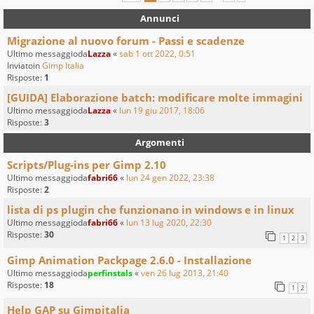
Annunci
Migrazione al nuovo forum - Passi e scadenze
Ultimo messaggioda
Lazza
«
sab 1 ott 2022, 0:51
Inviatoin
Gimp Italia
Risposte:
1
[GUIDA] Elaborazione batch: modificare molte immagini
Ultimo messaggioda
Lazza
«
lun 19 giu 2017, 18:06
Risposte:
3
Argomenti
Scripts/Plug-ins per Gimp 2.10
Ultimo messaggioda
fabri66
«
lun 24 gen 2022, 23:38
Risposte:
2
lista di ps plugin che funzionano in windows e in linux
Ultimo messaggioda
fabri66
«
lun 13 lug 2020, 22:30
Risposte:
30
1
2
3
Gimp Animation Packpage 2.6.0 - Installazione
Ultimo messaggioda
perfinstals
«
ven 26 lug 2013, 21:40
Risposte:
18
1
2
Help GAP su Gimpitalia