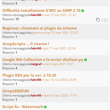
Risposte:
3
Difficoltà installazione G'MIC su GIMP 2.10
Ultimo messaggioda
fabri66
«
mar 27 apr 2021, 21:22
Risposte:
15
1
2
Beginner: chiamata ai plugin da scheme
Ultimo messaggioda
gigionaz
«
mar 23 mar 2021, 22:22
Risposte:
1
GimpScripts ... il ritorno !
Ultimo messaggioda
fabri66
«
gio 11 mar 2021, 22:54
Risposte:
1
Google Nik Collection e lo script shellout.py
Ultimo messaggioda
italgraf
«
mer 6 gen 2021, 8:37
Risposte:
4
Plugin DDS per la ver. 2.10.20
Ultimo messaggioda
fabri66
«
mar 10 nov 2020, 23:00
Risposte:
1
GimpLENSFUN
Ultimo messaggioda
fabri66
«
dom 12 apr 2020, 17:10
Risposte:
1
Script-fu - Watermark