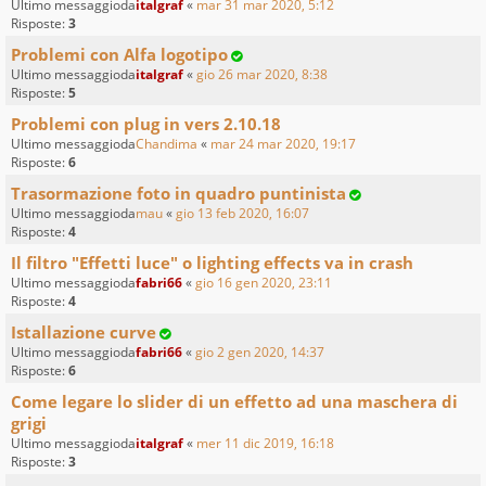
Ultimo messaggioda
italgraf
«
mar 31 mar 2020, 5:12
Risposte:
3
Problemi con Alfa logotipo
Ultimo messaggioda
italgraf
«
gio 26 mar 2020, 8:38
Risposte:
5
Problemi con plug in vers 2.10.18
Ultimo messaggioda
Chandima
«
mar 24 mar 2020, 19:17
Risposte:
6
Trasormazione foto in quadro puntinista
Ultimo messaggioda
mau
«
gio 13 feb 2020, 16:07
Risposte:
4
Il filtro "Effetti luce" o lighting effects va in crash
Ultimo messaggioda
fabri66
«
gio 16 gen 2020, 23:11
Risposte:
4
Istallazione curve
Ultimo messaggioda
fabri66
«
gio 2 gen 2020, 14:37
Risposte:
6
Come legare lo slider di un effetto ad una maschera di
grigi
Ultimo messaggioda
italgraf
«
mer 11 dic 2019, 16:18
Risposte:
3