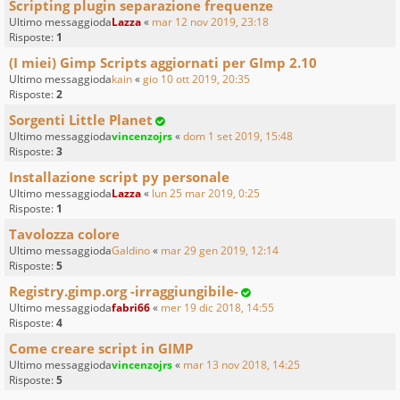
Scripting plugin separazione frequenze
Ultimo messaggioda
Lazza
«
mar 12 nov 2019, 23:18
Risposte:
1
(I miei) Gimp Scripts aggiornati per GImp 2.10
Ultimo messaggioda
kain
«
gio 10 ott 2019, 20:35
Risposte:
2
Sorgenti Little Planet
Ultimo messaggioda
vincenzojrs
«
dom 1 set 2019, 15:48
Risposte:
3
Installazione script py personale
Ultimo messaggioda
Lazza
«
lun 25 mar 2019, 0:25
Risposte:
1
Tavolozza colore
Ultimo messaggioda
Galdino
«
mar 29 gen 2019, 12:14
Risposte:
5
Registry.gimp.org -irraggiungibile-
Ultimo messaggioda
fabri66
«
mer 19 dic 2018, 14:55
Risposte:
4
Come creare script in GIMP
Ultimo messaggioda
vincenzojrs
«
mar 13 nov 2018, 14:25
Risposte:
5