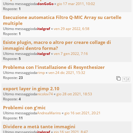
Ultimo messaggioda
donGoGo
«
gio 17 mar 2011, 10:02
Risposte:
1
Esecuzione automatica Filtro Q-MIC Array su cartelle
multiple
Ultimo messaggioda
italgraf
«
ven 29 apr 2022, 6:58
Risposte:
1
Esiste plugin, macro o altro per creare collage di
immagini dentro forma?
Ultimo messaggioda
italgraf
«
ven 7 gen 2022, 7:16
Risposte:
5
Problema con l'installazione di Resynthesizer
Ultimo messaggioda
rimp
«
ven 24 dic 2021, 15:32
Risposte:
23
1
2
export layer in gimp 2.10
Ultimo messaggioda
nicolov74
«
gio 28 ott 2021, 18:53
Risposte:
4
Problemi con g'mic
Ultimo messaggioda
AndreaMarins
«
gio 16 set 2021, 20:21
Risposte:
11
Dividere a metà tante immagini
Ultimo messaggioda
italgraf
«
gio 16 set 2021, 8:47