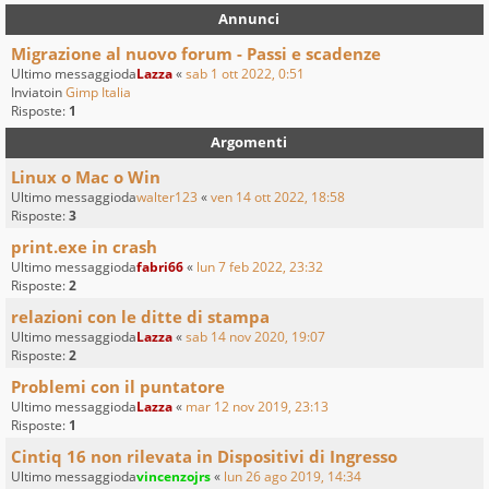
Annunci
Migrazione al nuovo forum - Passi e scadenze
Ultimo messaggioda
Lazza
«
sab 1 ott 2022, 0:51
Inviatoin
Gimp Italia
Risposte:
1
Argomenti
Linux o Mac o Win
Ultimo messaggioda
walter123
«
ven 14 ott 2022, 18:58
Risposte:
3
print.exe in crash
Ultimo messaggioda
fabri66
«
lun 7 feb 2022, 23:32
Risposte:
2
relazioni con le ditte di stampa
Ultimo messaggioda
Lazza
«
sab 14 nov 2020, 19:07
Risposte:
2
Problemi con il puntatore
Ultimo messaggioda
Lazza
«
mar 12 nov 2019, 23:13
Risposte:
1
Cintiq 16 non rilevata in Dispositivi di Ingresso
Ultimo messaggioda
vincenzojrs
«
lun 26 ago 2019, 14:34