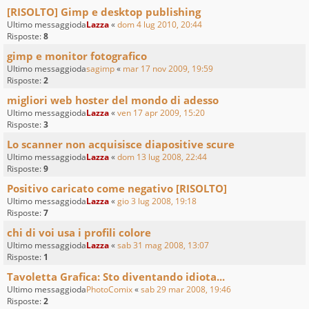
[RISOLTO] Gimp e desktop publishing
Ultimo messaggioda
Lazza
«
dom 4 lug 2010, 20:44
Risposte:
8
gimp e monitor fotografico
Ultimo messaggioda
sagimp
«
mar 17 nov 2009, 19:59
Risposte:
2
migliori web hoster del mondo di adesso
Ultimo messaggioda
Lazza
«
ven 17 apr 2009, 15:20
Risposte:
3
Lo scanner non acquisisce diapositive scure
Ultimo messaggioda
Lazza
«
dom 13 lug 2008, 22:44
Risposte:
9
Positivo caricato come negativo [RISOLTO]
Ultimo messaggioda
Lazza
«
gio 3 lug 2008, 19:18
Risposte:
7
chi di voi usa i profili colore
Ultimo messaggioda
Lazza
«
sab 31 mag 2008, 13:07
Risposte:
1
Tavoletta Grafica: Sto diventando idiota...
Ultimo messaggioda
PhotoComix
«
sab 29 mar 2008, 19:46
Risposte:
2