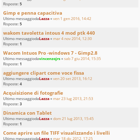
Risposte:
5
Gimp e penna capacitiva
Ultimo messaggioda
Lazza
«
ven 1 gen 2016, 14:42
Risposte:
5
wakom tavoletta intous 4 mod ptk 440
Ultimo messaggioda
Lazza
«
mar 4 nov 2014, 12:30
Risposte:
1
Wacom Intuos Pro -windows 7 - Gimp2.8
Ultimo messaggioda
vincenzojrs
«
sab 7 giu 2014, 15:35
Risposte:
1
aggiungere clipart come voce fissa
Ultimo messaggioda
Lazza
«
ven 20 set 2013, 16:12
Risposte:
4
Acquisizione di fotografie
Ultimo messaggioda
Lazza
«
mar 23 lug 2013, 21:53
Risposte:
3
Dinamica con Tablet
Ultimo messaggioda
Lazza
«
dom 21 lug 2013, 15:45
Risposte:
1
Come aprire un file TIFF visualizzando i livelli
Ultimo messaggioda
Lazza
«
mar 18 dic 2012, 17:25