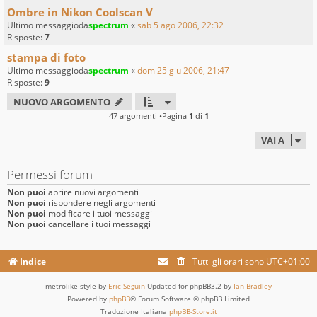
Ombre in Nikon Coolscan V
Ultimo messaggioda
spectrum
«
sab 5 ago 2006, 22:32
Risposte:
7
stampa di foto
Ultimo messaggioda
spectrum
«
dom 25 giu 2006, 21:47
Risposte:
9
NUOVO ARGOMENTO
47 argomenti •Pagina
1
di
1
VAI A
Permessi forum
Non puoi
aprire nuovi argomenti
Non puoi
rispondere negli argomenti
Non puoi
modificare i tuoi messaggi
Non puoi
cancellare i tuoi messaggi
Indice
Tutti gli orari sono
UTC+01:00
metrolike style by
Eric Seguin
Updated for phpBB3.2 by
Ian Bradley
Powered by
phpBB
® Forum Software © phpBB Limited
Traduzione Italiana
phpBB-Store.it