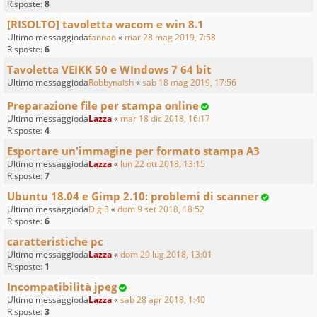
Risposte:
8
[RISOLTO] tavoletta wacom e win 8.1
Ultimo messaggioda
fannao
«
mar 28 mag 2019, 7:58
Risposte:
6
Tavoletta VEIKK 50 e WIndows 7 64 bit
Ultimo messaggioda
Robbynaish
«
sab 18 mag 2019, 17:56
Preparazione file per stampa online
Ultimo messaggioda
Lazza
«
mar 18 dic 2018, 16:17
Risposte:
4
Esportare un'immagine per formato stampa A3
Ultimo messaggioda
Lazza
«
lun 22 ott 2018, 13:15
Risposte:
7
Ubuntu 18.04 e Gimp 2.10: problemi di scanner
Ultimo messaggioda
Digi3
«
dom 9 set 2018, 18:52
Risposte:
6
caratteristiche pc
Ultimo messaggioda
Lazza
«
dom 29 lug 2018, 13:01
Risposte:
1
Incompatibilità jpeg
Ultimo messaggioda
Lazza
«
sab 28 apr 2018, 1:40
Risposte:
3