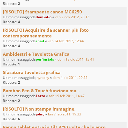
Risposte:
2
[RISOLTO] Stampante canon MG6250
Ultimo messaggioda
donGoGo
«
ven 2 nov 2012, 20:15
Risposte:
4
[RISOLTO] Acquisire da scanner più foto
contemporaneamente
Ultimo messaggioda
snait
«
ven 24 feb 2012, 12:44
Risposte:
4
Ambidestri e Tavoletta Grafica
Ultimo messaggioda
perfinstals
«
dom 18 dic 2011, 13:41
Risposte:
1
Sfasatura tavoletta grafica
Ultimo messaggioda
Jhyrachy
«
dom 4 dic 2011, 20:55
Risposte:
2
Bamboo Pen & Touch funziona ma...
Ultimo messaggioda
Lazza
«
sab 19 feb 2011, 14:47
Risposte:
2
[RISOLTO] Non stampa immagine.
Ultimo messaggioda
johnJ
«
lun 7 feb 2011, 19:33
Risposte:
6
Penna tablet entra in tilt 8/10 volte che lo apro