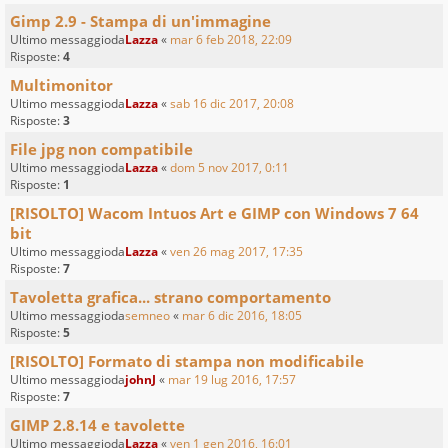
Gimp 2.9 - Stampa di un'immagine
Ultimo messaggioda
Lazza
«
mar 6 feb 2018, 22:09
Risposte:
4
Multimonitor
Ultimo messaggioda
Lazza
«
sab 16 dic 2017, 20:08
Risposte:
3
File jpg non compatibile
Ultimo messaggioda
Lazza
«
dom 5 nov 2017, 0:11
Risposte:
1
[RISOLTO] Wacom Intuos Art e GIMP con Windows 7 64
bit
Ultimo messaggioda
Lazza
«
ven 26 mag 2017, 17:35
Risposte:
7
Tavoletta grafica... strano comportamento
Ultimo messaggioda
semneo
«
mar 6 dic 2016, 18:05
Risposte:
5
[RISOLTO] Formato di stampa non modificabile
Ultimo messaggioda
johnJ
«
mar 19 lug 2016, 17:57
Risposte:
7
GIMP 2.8.14 e tavolette
Ultimo messaggioda
Lazza
«
ven 1 gen 2016, 16:01