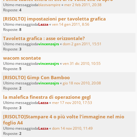
Ultimo messaggioda
blastvampire
«
mer 2 feb 2011, 20:38
Risposte:
4
[RISOLTO] impostazioni per tavoletta grafica
Ultimo messaggioda
Lazza
«
ven 14 gen 2011, 8:56
Risposte:
8
Tavoletta grafica : asse orizzontale?
Ultimo messaggioda
vincenzojrs
«
dom 2 gen 2011, 15:51
Risposte:
3
wacom scontate
Ultimo messaggioda
vincenzojrs
«
ven 31 dic 2010, 10:55
Risposte:
5
[RISOLTO] Gimp Con Bamboo
Ultimo messaggioda
vincenzojrs
«
gio 18 nov 2010, 20:08
Risposte:
2
la malefica finestra di operazione gegl
Ultimo messaggioda
Lazza
«
mer 17 nov 2010, 17:53
Risposte:
3
[RISOLTO]Stampare 4 o più volte l'immagine nel mio
foglio A4
Ultimo messaggioda
Lazza
«
dom 14 nov 2010, 11:49
Risposte:
2