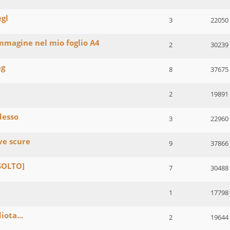
egl
3
22050
immagine nel mio foglio A4
2
30239
ng
8
37675
2
19891
desso
3
22960
ve scure
9
37866
ISOLTO]
7
30488
1
17798
iota...
2
19644