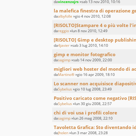
da
vincenzojrs
»sab 13 nov 2010, 10:16
la malefica finestra di operazione g
da
albyfolle
»gio 4 nov 2010, 12:08
[RISOLTO]Stampare 4 o più volte l'
da
reggio
»lun 8 nov 2010, 12:49
[RISOLTO] Gimp e desktop publishi
da
4javier
»sab 3 lug 2010, 14:10
gimp e monitor fotografico
da
sagimp
»sab 14 nov 2009, 22:00
migliori web hoster del mondo di a
da
Martino®
»gio 16 apr 2009, 18:10
Lo scanner non acquisisce diapositi
da
Sybelius
»gio 10 lug 2008, 23:49
Positivo caricato come negativo [R
da
Sybelius
»lun 30 giu 2008, 22:57
chi di voi usa i profili colore
da
sagimp
»lun 26 mag 2008, 22:10
Tavoletta Grafica: Sto diventando id
da
Jholen
»lun 3 mar 2008, 23:28