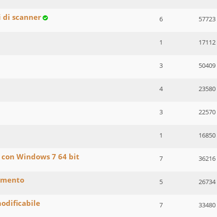
 di scanner
6
57723
1
17112
3
50409
4
23580
3
22570
1
16850
 con Windows 7 64 bit
7
36216
tamento
5
26734
odificabile
7
33480