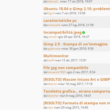
da
ValeriaC.
»mer 17 ott 2018, 19:07
Ubuntu 18.04 e Gimp 2.10: problemi
da
Digi3
»ven 7 set 2018, 13:58
caratteristiche pc
da
emanuele
»ven 27 lug 2018, 21:58
Incompatibilità jpeg
da
g.bretti
»gio 26 apr 2018, 16:37
Gimp 2.9 - Stampa di un'immagine
da
rgdaroma
»mar 30 gen 2018, 9:56
Multimonitor
da
SteM
»ven 15 dic 2017, 15:01
File jpg non compatibile
da
Giovanni1965
»gio 2 nov 2017, 9:54
[RISOLTO] Wacom Intuos Art e GIMP
da
Alberto
»mar 16 mag 2017, 17:18
Tavoletta grafica... strano compor
da
Sketcher
»lun 9 mag 2016, 18:01
[RISOLTO] Formato di stampa non m
da
nses
»ven 29 mag 2015, 14:40