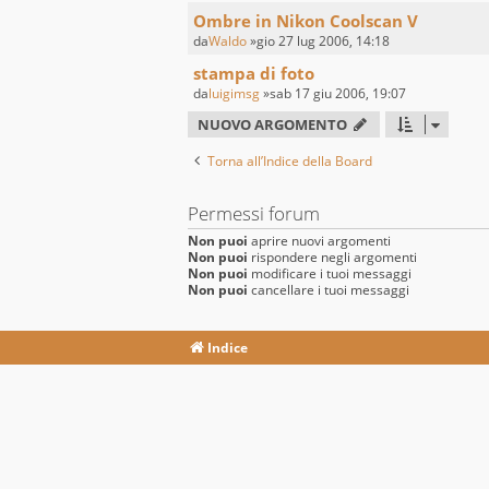
Ombre in Nikon Coolscan V
da
Waldo
»gio 27 lug 2006, 14:18
stampa di foto
da
luigimsg
»sab 17 giu 2006, 19:07
NUOVO ARGOMENTO
Torna all’Indice della Board
Permessi forum
Non puoi
aprire nuovi argomenti
Non puoi
rispondere negli argomenti
Non puoi
modificare i tuoi messaggi
Non puoi
cancellare i tuoi messaggi
Indice