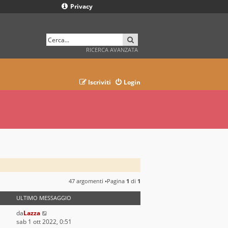
Privacy
CERCA
RICERCA AVANZATA
Iscriviti
Login
47 argomenti •Pagina
1
di
1
ULTIMO MESSAGGIO
da
Lazza
sab 1 ott 2022, 0:51