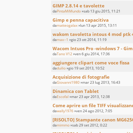
GIMP 2.8.14 e tavolette
da
PintaMiMundo
»sab 13 giu 2015, 11:21
Gimp e penna capacitiva
da
matteogalax
»lun 13 apr 2015, 13:11
wakom tavoletta intous 4 mod ptk 
da
max--1
»gio 23 ott 2014, 11:19
Wacom Intuos Pro -windows 7 - Gim
da
Tano V12
»ven 6 giu 2014, 17:36
aggiungere clipart come voce fissa
da
duilio
»gio 19 set 2013, 10:52
Acquisizione di fotografie
da
Giovanni1980
»mar 23 lug 2013, 16:43
Dinamica con Tablet
da
Escofal
»mar 23 apr 2013, 12:38
Come aprire un file TIFF visualizzando
da
wally1976
»ven 24 ago 2012, 7:05
[RISOLTO] Stampante canon MG625
da
mimmo
»sab 29 set 2012, 0:22