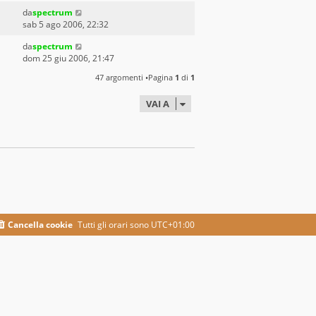
da
spectrum
sab 5 ago 2006, 22:32
da
spectrum
dom 25 giu 2006, 21:47
47 argomenti •Pagina
1
di
1
VAI A
Cancella cookie
Tutti gli orari sono
UTC+01:00