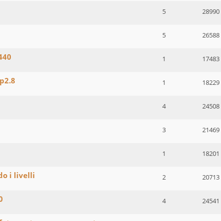
5
28990
5
26588
440
1
17483
p2.8
1
18229
4
24508
3
21469
1
18201
 i livelli
2
20713
0
4
24541