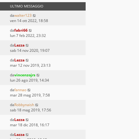
ULTIMO MESSAGGIO
da
walter123
ven 14 ott 2022, 18:58
da
fabri66
lun 7 feb 2022, 23:32
da
Lazza
sab 14 nov 2020, 19:07
da
Lazza
mar 12 nov 2019, 23:13
da
vincenzojrs
lun 26 ago 2019, 14:34
da
fannao
mar 28 mag 2019, 7:58
da
Robbynaish
sab 18 mag 2019, 17:56
da
Lazza
mar 18 dic 2018, 16:17
da
Lazza