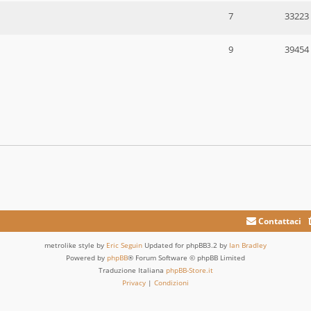
7
33223
9
39454
Contattaci
metrolike style by
Eric Seguin
Updated for phpBB3.2 by
Ian Bradley
Powered by
phpBB
® Forum Software © phpBB Limited
Traduzione Italiana
phpBB-Store.it
Privacy
|
Condizioni