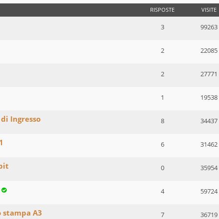
RISPOSTE
VISITE
3
99263
2
22085
2
27771
1
19538
 di Ingresso
8
34437
1
6
31462
bit
0
35954
4
59724
o stampa A3
7
36719