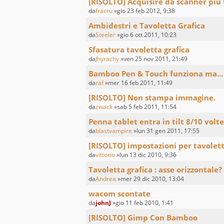
[RISOLTO] Acquisire da scanner pi
da
fracru
»gio 23 feb 2012, 9:38
Ambidestri e Tavoletta Grafica
da
Steeler
»gio 6 ott 2011, 10:23
Sfasatura tavoletta grafica
da
Jhyrachy
»ven 25 nov 2011, 21:49
Bamboo Pen & Touch funziona ma...
da
raf
»mer 16 feb 2011, 11:49
[RISOLTO] Non stampa immagine.
da
zwack
»sab 5 feb 2011, 11:54
Penna tablet entra in tilt 8/10 volt
da
blastvampire
»lun 31 gen 2011, 17:55
[RISOLTO] impostazioni per tavolett
da
vittorio
»lun 13 dic 2010, 9:36
Tavoletta grafica : asse orizzontale?
da
Andrea
»mer 29 dic 2010, 13:04
wacom scontate
da
johnJ
»gio 11 feb 2010, 1:41
[RISOLTO] Gimp Con Bamboo