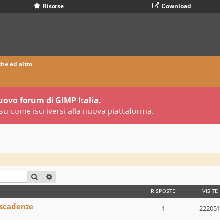
Risorse
Download
che ed altro
uovo forum di GIMP Italia.
su come iscriversi alla nuova piattaforma.
CERCA
RICERCA AVANZATA
RISPOSTE
VISITE
 scadenze
1
222051