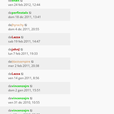
da
snait
ven 24 feb 2012, 12:44
da
perfinstals
dom 18 dic 2011, 13:41
da
Jhyrachy
dom 4 dic 2011, 20:55
da
Lazza
sab 19 feb 2011, 14:47
da
johnJ
lun 7 feb 2011, 19:33
da
blastvampire
mer 2 feb 2011, 20:38
da
Lazza
ven 14 gen 2011, 8:56
da
vincenzojrs
dom 2 gen 2011, 15:51
da
vincenzojrs
ven 31 dic 2010, 10:55
da
vincenzojrs