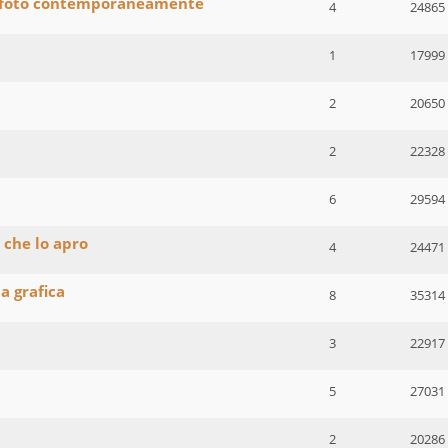
ù foto contemporaneamente
4
24865
1
17999
2
20650
2
22328
6
29594
e che lo apro
4
24471
a grafica
8
35314
3
22917
5
27031
2
20286