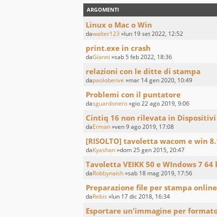
ARGOMENTI
Linux o Mac o Win
da
walter123
»lun 19 set 2022, 12:52
print.exe in crash
da
Gianni
»sab 5 feb 2022, 18:36
relazioni con le ditte di stampa
da
paolobenve
»mar 14 gen 2020, 10:49
Problemi con il puntatore
da
sguardonero
»gio 22 ago 2019, 9:06
Cintiq 16 non rilevata in Dispositivi
da
Erman
»ven 9 ago 2019, 17:08
[RISOLTO] tavoletta wacom e win 8.
da
Kyashan
»dom 25 gen 2015, 20:47
Tavoletta VEIKK 50 e WIndows 7 64 
da
Robbynaish
»sab 18 mag 2019, 17:56
Preparazione file per stampa online
da
Rebis
»lun 17 dic 2018, 16:34
Esportare un'immagine per format