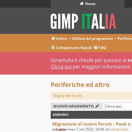
Home
Indice
Utilizzo del programma
Periferi
Collegamenti Rapidi
FAQ
Gimpitalia.it chiude per passare al
n
Clicca qui
per maggiori informazioni 
Periferiche ed altro
Regole del forum
NUOVO ARGOMENTO
ANNUNCI
Migrazione al nuovo forum - Passi e
da
Lazza
»mer 7 set 2022, 10:46 »in
Gimp Italia