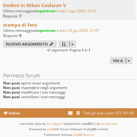
Ombre in Nikon Coolscan V
Ultimo messaggioda
spectrum
«
sab 5 ago 2006, 22:32
Risposte:
7
stampa di foto
Ultimo messaggioda
spectrum
«
dom 25 giu 2006, 21:47
Risposte:
9
NUOVO ARGOMENTO
47 argomenti •Pagina
1
di
1
VAI A
Permessi forum
Non puoi
aprire nuovi argomenti
Non puoi
rispondere negli argomenti
Non puoi
modificare i tuoi messaggi
Non puoi
cancellare i tuoi messaggi
Indice
Tutti gli orari sono
UTC+01:00
metrolike style by
Eric Seguin
Updated for phpBB3.2 by
Ian Bradley
Powered by
phpBB
® Forum Software © phpBB Limited
Traduzione Italiana
phpBB-Store.it