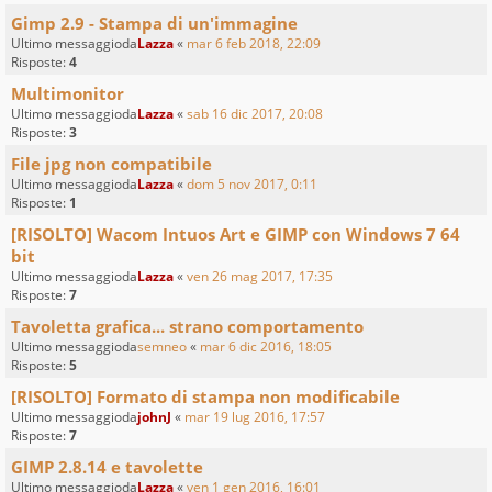
Gimp 2.9 - Stampa di un'immagine
Ultimo messaggioda
Lazza
«
mar 6 feb 2018, 22:09
Risposte:
4
Multimonitor
Ultimo messaggioda
Lazza
«
sab 16 dic 2017, 20:08
Risposte:
3
File jpg non compatibile
Ultimo messaggioda
Lazza
«
dom 5 nov 2017, 0:11
Risposte:
1
[RISOLTO] Wacom Intuos Art e GIMP con Windows 7 64
bit
Ultimo messaggioda
Lazza
«
ven 26 mag 2017, 17:35
Risposte:
7
Tavoletta grafica... strano comportamento
Ultimo messaggioda
semneo
«
mar 6 dic 2016, 18:05
Risposte:
5
[RISOLTO] Formato di stampa non modificabile
Ultimo messaggioda
johnJ
«
mar 19 lug 2016, 17:57
Risposte:
7
GIMP 2.8.14 e tavolette
Ultimo messaggioda
Lazza
«
ven 1 gen 2016, 16:01