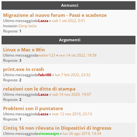
Annunci
Migrazione al nuovo forum - Passi e scadenze
Ultimo messaggioda
Lazza
«
sab 1 ott 2022, 0:51
Inviatoin
Gimp Italia
Risposte:
1
Argomenti
Linux o Mac o Win
Ultimo messaggioda
walter123
«
ven 14 ott 2022, 18:58
Risposte:
3
print.exe in crash
Ultimo messaggioda
fabri66
«
lun 7 feb 2022, 23:32
Risposte:
2
relazioni con le ditte di stampa
Ultimo messaggioda
Lazza
«
sab 14 nov 2020, 19:07
Risposte:
2
Problemi con il puntatore
Ultimo messaggioda
Lazza
«
mar 12 nov 2019, 23:13
Risposte:
1
Cintiq 16 non rilevata in Dispositivi di Ingresso
Ultimo messaggioda
vincenzojrs
«
lun 26 ago 2019, 14:34