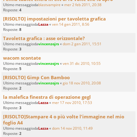
Ultimo messaggioda
blastvampire
«
mer 2 feb 2011, 20:38
Risposte:
4
[RISOLTO] impostazioni per tavoletta grafica
Ultimo messaggioda
Lazza
«
ven 14 gen 2011, 8:56
Risposte:
8
Tavoletta grafica : asse orizzontale?
Ultimo messaggioda
vincenzojrs
«
dom 2 gen 2011, 15:51
Risposte:
3
wacom scontate
Ultimo messaggioda
vincenzojrs
«
ven 31 dic 2010, 10:55
Risposte:
5
[RISOLTO] Gimp Con Bamboo
Ultimo messaggioda
vincenzojrs
«
gio 18 nov 2010, 20:08
Risposte:
2
la malefica finestra di operazione gegl
Ultimo messaggioda
Lazza
«
mer 17 nov 2010, 17:53
Risposte:
3
[RISOLTO]Stampare 4 o più volte l'immagine nel mio
foglio A4
Ultimo messaggioda
Lazza
«
dom 14 nov 2010, 11:49
Risposte:
2