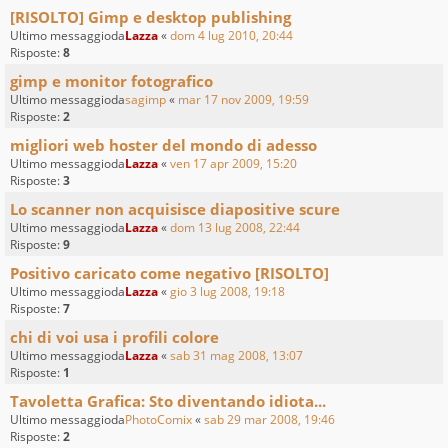
[RISOLTO] Gimp e desktop publishing
Ultimo messaggioda
Lazza
«
dom 4 lug 2010, 20:44
Risposte:
8
gimp e monitor fotografico
Ultimo messaggioda
sagimp
«
mar 17 nov 2009, 19:59
Risposte:
2
migliori web hoster del mondo di adesso
Ultimo messaggioda
Lazza
«
ven 17 apr 2009, 15:20
Risposte:
3
Lo scanner non acquisisce diapositive scure
Ultimo messaggioda
Lazza
«
dom 13 lug 2008, 22:44
Risposte:
9
Positivo caricato come negativo [RISOLTO]
Ultimo messaggioda
Lazza
«
gio 3 lug 2008, 19:18
Risposte:
7
chi di voi usa i profili colore
Ultimo messaggioda
Lazza
«
sab 31 mag 2008, 13:07
Risposte:
1
Tavoletta Grafica: Sto diventando idiota...
Ultimo messaggioda
PhotoComix
«
sab 29 mar 2008, 19:46
Risposte:
2