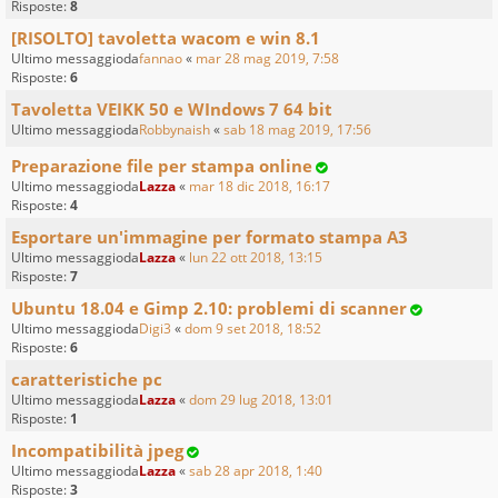
Risposte:
8
[RISOLTO] tavoletta wacom e win 8.1
Ultimo messaggioda
fannao
«
mar 28 mag 2019, 7:58
Risposte:
6
Tavoletta VEIKK 50 e WIndows 7 64 bit
Ultimo messaggioda
Robbynaish
«
sab 18 mag 2019, 17:56
Preparazione file per stampa online
Ultimo messaggioda
Lazza
«
mar 18 dic 2018, 16:17
Risposte:
4
Esportare un'immagine per formato stampa A3
Ultimo messaggioda
Lazza
«
lun 22 ott 2018, 13:15
Risposte:
7
Ubuntu 18.04 e Gimp 2.10: problemi di scanner
Ultimo messaggioda
Digi3
«
dom 9 set 2018, 18:52
Risposte:
6
caratteristiche pc
Ultimo messaggioda
Lazza
«
dom 29 lug 2018, 13:01
Risposte:
1
Incompatibilità jpeg
Ultimo messaggioda
Lazza
«
sab 28 apr 2018, 1:40
Risposte:
3