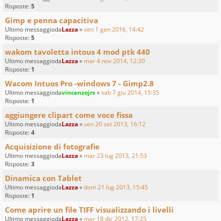
Risposte:
5
Gimp e penna capacitiva
Ultimo messaggioda
Lazza
«
ven 1 gen 2016, 14:42
Risposte:
5
wakom tavoletta intous 4 mod ptk 440
Ultimo messaggioda
Lazza
«
mar 4 nov 2014, 12:30
Risposte:
1
Wacom Intuos Pro -windows 7 - Gimp2.8
Ultimo messaggioda
vincenzojrs
«
sab 7 giu 2014, 15:35
Risposte:
1
aggiungere clipart come voce fissa
Ultimo messaggioda
Lazza
«
ven 20 set 2013, 16:12
Risposte:
4
Acquisizione di fotografie
Ultimo messaggioda
Lazza
«
mar 23 lug 2013, 21:53
Risposte:
3
Dinamica con Tablet
Ultimo messaggioda
Lazza
«
dom 21 lug 2013, 15:45
Risposte:
1
Come aprire un file TIFF visualizzando i livelli
Ultimo messaggioda
Lazza
«
mar 18 dic 2012, 17:25