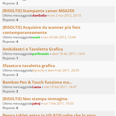
Risposte:
2
[RISOLTO] Stampante canon MG6250
Ultimo messaggioda
donGoGo
«
ven 2 nov 2012, 20:15
Risposte:
4
[RISOLTO] Acquisire da scanner più foto
contemporaneamente
Ultimo messaggioda
snait
«
ven 24 feb 2012, 12:44
Risposte:
4
Ambidestri e Tavoletta Grafica
Ultimo messaggioda
perfinstals
«
dom 18 dic 2011, 13:41
Risposte:
1
Sfasatura tavoletta grafica
Ultimo messaggioda
Jhyrachy
«
dom 4 dic 2011, 20:55
Risposte:
2
Bamboo Pen & Touch funziona ma...
Ultimo messaggioda
Lazza
«
sab 19 feb 2011, 14:47
Risposte:
2
[RISOLTO] Non stampa immagine.
Ultimo messaggioda
johnJ
«
lun 7 feb 2011, 19:33
Risposte:
6
Penna tablet entra in tilt 8/10 volte che lo apro