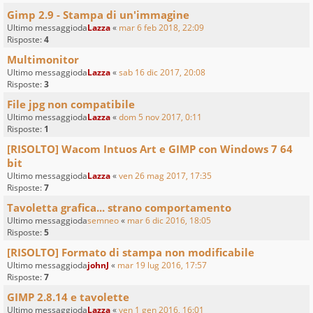
Gimp 2.9 - Stampa di un'immagine
Ultimo messaggioda
Lazza
«
mar 6 feb 2018, 22:09
Risposte:
4
Multimonitor
Ultimo messaggioda
Lazza
«
sab 16 dic 2017, 20:08
Risposte:
3
File jpg non compatibile
Ultimo messaggioda
Lazza
«
dom 5 nov 2017, 0:11
Risposte:
1
[RISOLTO] Wacom Intuos Art e GIMP con Windows 7 64
bit
Ultimo messaggioda
Lazza
«
ven 26 mag 2017, 17:35
Risposte:
7
Tavoletta grafica... strano comportamento
Ultimo messaggioda
semneo
«
mar 6 dic 2016, 18:05
Risposte:
5
[RISOLTO] Formato di stampa non modificabile
Ultimo messaggioda
johnJ
«
mar 19 lug 2016, 17:57
Risposte:
7
GIMP 2.8.14 e tavolette
Ultimo messaggioda
Lazza
«
ven 1 gen 2016, 16:01