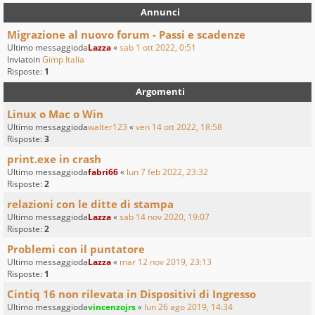
Annunci
Migrazione al nuovo forum - Passi e scadenze
Ultimo messaggioda
Lazza
«
sab 1 ott 2022, 0:51
Inviatoin
Gimp Italia
Risposte:
1
Argomenti
Linux o Mac o Win
Ultimo messaggioda
walter123
«
ven 14 ott 2022, 18:58
Risposte:
3
print.exe in crash
Ultimo messaggioda
fabri66
«
lun 7 feb 2022, 23:32
Risposte:
2
relazioni con le ditte di stampa
Ultimo messaggioda
Lazza
«
sab 14 nov 2020, 19:07
Risposte:
2
Problemi con il puntatore
Ultimo messaggioda
Lazza
«
mar 12 nov 2019, 23:13
Risposte:
1
Cintiq 16 non rilevata in Dispositivi di Ingresso
Ultimo messaggioda
vincenzojrs
«
lun 26 ago 2019, 14:34