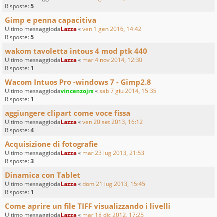
Risposte:
5
Gimp e penna capacitiva
Ultimo messaggioda
Lazza
«
ven 1 gen 2016, 14:42
Risposte:
5
wakom tavoletta intous 4 mod ptk 440
Ultimo messaggioda
Lazza
«
mar 4 nov 2014, 12:30
Risposte:
1
Wacom Intuos Pro -windows 7 - Gimp2.8
Ultimo messaggioda
vincenzojrs
«
sab 7 giu 2014, 15:35
Risposte:
1
aggiungere clipart come voce fissa
Ultimo messaggioda
Lazza
«
ven 20 set 2013, 16:12
Risposte:
4
Acquisizione di fotografie
Ultimo messaggioda
Lazza
«
mar 23 lug 2013, 21:53
Risposte:
3
Dinamica con Tablet
Ultimo messaggioda
Lazza
«
dom 21 lug 2013, 15:45
Risposte:
1
Come aprire un file TIFF visualizzando i livelli
Ultimo messaggioda
Lazza
«
mar 18 dic 2012, 17:25