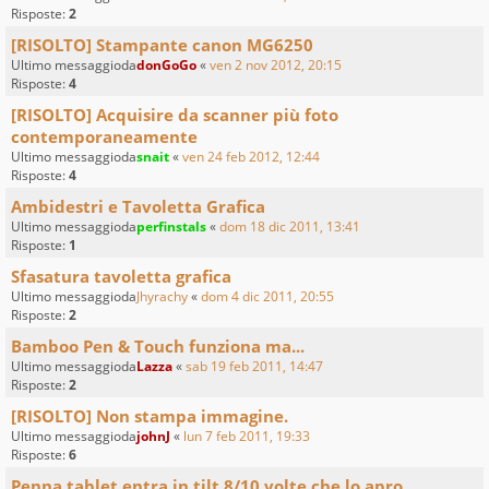
Risposte:
2
[RISOLTO] Stampante canon MG6250
Ultimo messaggioda
donGoGo
«
ven 2 nov 2012, 20:15
Risposte:
4
[RISOLTO] Acquisire da scanner più foto
contemporaneamente
Ultimo messaggioda
snait
«
ven 24 feb 2012, 12:44
Risposte:
4
Ambidestri e Tavoletta Grafica
Ultimo messaggioda
perfinstals
«
dom 18 dic 2011, 13:41
Risposte:
1
Sfasatura tavoletta grafica
Ultimo messaggioda
Jhyrachy
«
dom 4 dic 2011, 20:55
Risposte:
2
Bamboo Pen & Touch funziona ma...
Ultimo messaggioda
Lazza
«
sab 19 feb 2011, 14:47
Risposte:
2
[RISOLTO] Non stampa immagine.
Ultimo messaggioda
johnJ
«
lun 7 feb 2011, 19:33
Risposte:
6
Penna tablet entra in tilt 8/10 volte che lo apro