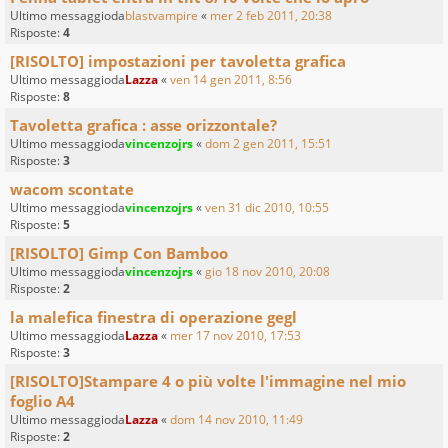
Ultimo messaggioda
blastvampire
«
mer 2 feb 2011, 20:38
Risposte:
4
[RISOLTO] impostazioni per tavoletta grafica
Ultimo messaggioda
Lazza
«
ven 14 gen 2011, 8:56
Risposte:
8
Tavoletta grafica : asse orizzontale?
Ultimo messaggioda
vincenzojrs
«
dom 2 gen 2011, 15:51
Risposte:
3
wacom scontate
Ultimo messaggioda
vincenzojrs
«
ven 31 dic 2010, 10:55
Risposte:
5
[RISOLTO] Gimp Con Bamboo
Ultimo messaggioda
vincenzojrs
«
gio 18 nov 2010, 20:08
Risposte:
2
la malefica finestra di operazione gegl
Ultimo messaggioda
Lazza
«
mer 17 nov 2010, 17:53
Risposte:
3
[RISOLTO]Stampare 4 o più volte l'immagine nel mio
foglio A4
Ultimo messaggioda
Lazza
«
dom 14 nov 2010, 11:49
Risposte:
2