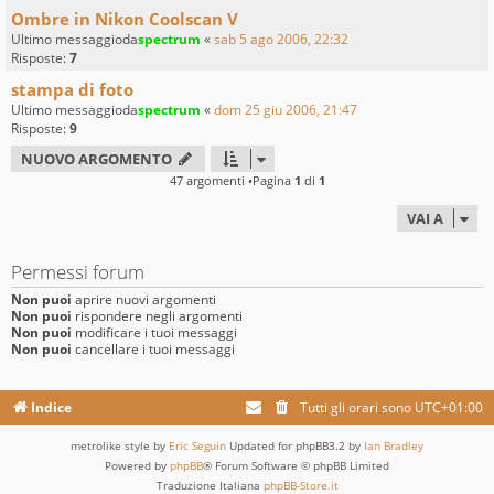
Ombre in Nikon Coolscan V
Ultimo messaggioda
spectrum
«
sab 5 ago 2006, 22:32
Risposte:
7
stampa di foto
Ultimo messaggioda
spectrum
«
dom 25 giu 2006, 21:47
Risposte:
9
NUOVO ARGOMENTO
47 argomenti •Pagina
1
di
1
VAI A
Permessi forum
Non puoi
aprire nuovi argomenti
Non puoi
rispondere negli argomenti
Non puoi
modificare i tuoi messaggi
Non puoi
cancellare i tuoi messaggi
Indice
Tutti gli orari sono
UTC+01:00
metrolike style by
Eric Seguin
Updated for phpBB3.2 by
Ian Bradley
Powered by
phpBB
® Forum Software © phpBB Limited
Traduzione Italiana
phpBB-Store.it