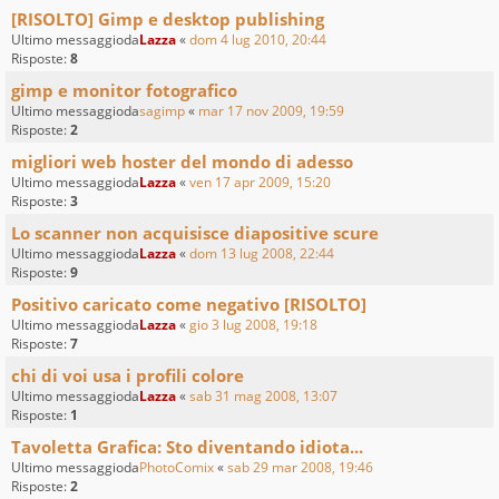
[RISOLTO] Gimp e desktop publishing
Ultimo messaggioda
Lazza
«
dom 4 lug 2010, 20:44
Risposte:
8
gimp e monitor fotografico
Ultimo messaggioda
sagimp
«
mar 17 nov 2009, 19:59
Risposte:
2
migliori web hoster del mondo di adesso
Ultimo messaggioda
Lazza
«
ven 17 apr 2009, 15:20
Risposte:
3
Lo scanner non acquisisce diapositive scure
Ultimo messaggioda
Lazza
«
dom 13 lug 2008, 22:44
Risposte:
9
Positivo caricato come negativo [RISOLTO]
Ultimo messaggioda
Lazza
«
gio 3 lug 2008, 19:18
Risposte:
7
chi di voi usa i profili colore
Ultimo messaggioda
Lazza
«
sab 31 mag 2008, 13:07
Risposte:
1
Tavoletta Grafica: Sto diventando idiota...
Ultimo messaggioda
PhotoComix
«
sab 29 mar 2008, 19:46
Risposte:
2