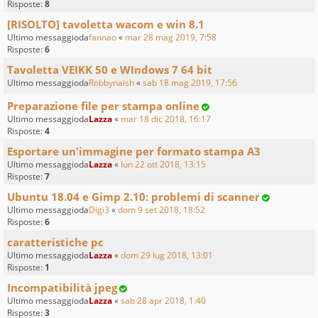
Risposte:
8
[RISOLTO] tavoletta wacom e win 8.1
Ultimo messaggioda
fannao
«
mar 28 mag 2019, 7:58
Risposte:
6
Tavoletta VEIKK 50 e WIndows 7 64 bit
Ultimo messaggioda
Robbynaish
«
sab 18 mag 2019, 17:56
Preparazione file per stampa online
Ultimo messaggioda
Lazza
«
mar 18 dic 2018, 16:17
Risposte:
4
Esportare un'immagine per formato stampa A3
Ultimo messaggioda
Lazza
«
lun 22 ott 2018, 13:15
Risposte:
7
Ubuntu 18.04 e Gimp 2.10: problemi di scanner
Ultimo messaggioda
Digi3
«
dom 9 set 2018, 18:52
Risposte:
6
caratteristiche pc
Ultimo messaggioda
Lazza
«
dom 29 lug 2018, 13:01
Risposte:
1
Incompatibilità jpeg
Ultimo messaggioda
Lazza
«
sab 28 apr 2018, 1:40
Risposte:
3