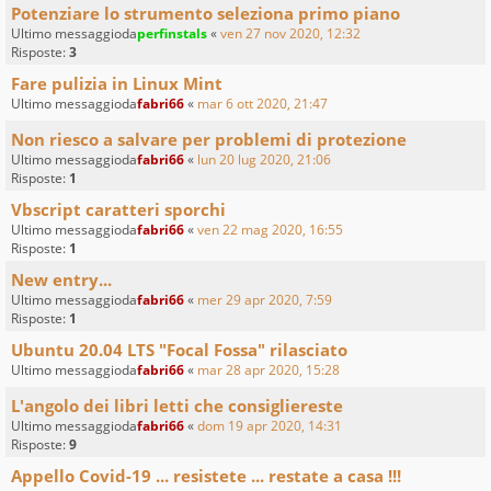
Potenziare lo strumento seleziona primo piano
Ultimo messaggioda
perfinstals
«
ven 27 nov 2020, 12:32
Risposte:
3
Fare pulizia in Linux Mint
Ultimo messaggioda
fabri66
«
mar 6 ott 2020, 21:47
Non riesco a salvare per problemi di protezione
Ultimo messaggioda
fabri66
«
lun 20 lug 2020, 21:06
Risposte:
1
Vbscript caratteri sporchi
Ultimo messaggioda
fabri66
«
ven 22 mag 2020, 16:55
Risposte:
1
New entry...
Ultimo messaggioda
fabri66
«
mer 29 apr 2020, 7:59
Risposte:
1
Ubuntu 20.04 LTS "Focal Fossa" rilasciato
Ultimo messaggioda
fabri66
«
mar 28 apr 2020, 15:28
L'angolo dei libri letti che consigliereste
Ultimo messaggioda
fabri66
«
dom 19 apr 2020, 14:31
Risposte:
9
Appello Covid-19 ... resistete ... restate a casa !!!