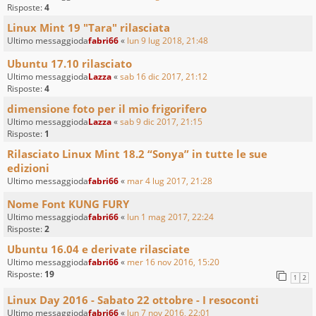
Risposte:
4
Linux Mint 19 "Tara" rilasciata
Ultimo messaggioda
fabri66
«
lun 9 lug 2018, 21:48
Ubuntu 17.10 rilasciato
Ultimo messaggioda
Lazza
«
sab 16 dic 2017, 21:12
Risposte:
4
dimensione foto per il mio frigorifero
Ultimo messaggioda
Lazza
«
sab 9 dic 2017, 21:15
Risposte:
1
Rilasciato Linux Mint 18.2 “Sonya” in tutte le sue
edizioni
Ultimo messaggioda
fabri66
«
mar 4 lug 2017, 21:28
Nome Font KUNG FURY
Ultimo messaggioda
fabri66
«
lun 1 mag 2017, 22:24
Risposte:
2
Ubuntu 16.04 e derivate rilasciate
Ultimo messaggioda
fabri66
«
mer 16 nov 2016, 15:20
Risposte:
19
1
2
Linux Day 2016 - Sabato 22 ottobre - I resoconti
Ultimo messaggioda
fabri66
«
lun 7 nov 2016, 22:01