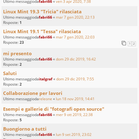
Ultimo messaggioda
fabri66
«
ven 3 apr 2020, 7:38
Linux Mint 19.3 "Tricia" rilasciata
Ultimo messaggioda
fabri66
«
mar 7 gen 2020, 22:13
Risposte:
1
Linux Mint 19.1 "Tessa" rilasciata
Ultimo messaggioda
fabri66
«
mar 7 gen 2020, 22:03
Risposte:
23
1
2
mi presento
Ultimo messaggioda
fabri66
«
dom 29 dic 2019, 16:42
Risposte:
2
Saluti
Ultimo messaggioda
italgraf
«
dom 29 dic 2019, 7:55
Risposte:
2
Collaborazione per lavori
Ultimo messaggioda
releone
«
lun 18 nov 2019, 14:41
Esempi e gallerie di "fotografi open source"
Ultimo messaggioda
fabri66
«
mer 9 ott 2019, 22:38
Risposte:
5
Buongiorno a tutti
Ultimo messaggioda
fabri66
«
lun 9 set 2019, 23:02