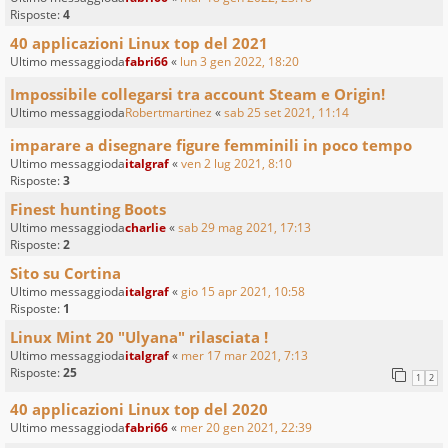
Risposte:
4
40 applicazioni Linux top del 2021
Ultimo messaggioda
fabri66
«
lun 3 gen 2022, 18:20
Impossibile collegarsi tra account Steam e Origin!
Ultimo messaggioda
Robertmartinez
«
sab 25 set 2021, 11:14
imparare a disegnare figure femminili in poco tempo
Ultimo messaggioda
italgraf
«
ven 2 lug 2021, 8:10
Risposte:
3
Finest hunting Boots
Ultimo messaggioda
charlie
«
sab 29 mag 2021, 17:13
Risposte:
2
Sito su Cortina
Ultimo messaggioda
italgraf
«
gio 15 apr 2021, 10:58
Risposte:
1
Linux Mint 20 "Ulyana" rilasciata !
Ultimo messaggioda
italgraf
«
mer 17 mar 2021, 7:13
Risposte:
25
1
2
40 applicazioni Linux top del 2020
Ultimo messaggioda
fabri66
«
mer 20 gen 2021, 22:39