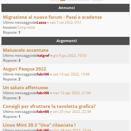
Annunci
Migrazione al nuovo forum - Passi e scadenze
Ultimo messaggioda
Lazza
«
sab 1 ott 2022, 0:51
Inviatoin
Gimp Italia
Risposte:
1
Argomenti
Maiuscole accentate
Ultimo messaggioda
italgraf
«
gio 9 giu 2022, 10:53
Risposte:
3
Auguri Pasqua 2022
Ultimo messaggioda
fabri66
«
sab 16 apr 2022, 13:06
Risposte:
2
Un saluto affettuoso
Ultimo messaggioda
fabri66
«
mar 12 apr 2022, 21:34
Risposte:
3
Consigli per sfruttare la tavoletta grafica?
Ultimo messaggioda
fabri66
«
ven 25 mar 2022, 22:38
Risposte:
1
Linux Mint 20.3 "Una" rilasciata !
Ultimo messaggioda
fabri66
«
mar 18 gen 2022, 23:18