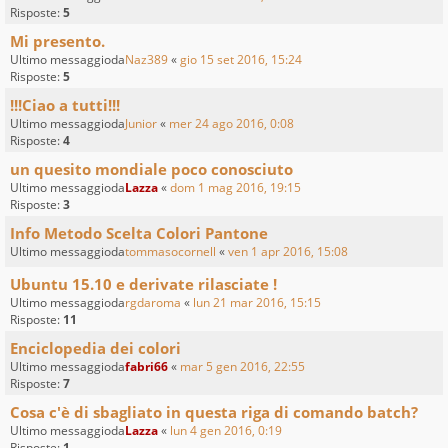
Risposte:
5
Mi presento.
Ultimo messaggioda
Naz389
«
gio 15 set 2016, 15:24
Risposte:
5
!!!Ciao a tutti!!!
Ultimo messaggioda
Junior
«
mer 24 ago 2016, 0:08
Risposte:
4
un quesito mondiale poco conosciuto
Ultimo messaggioda
Lazza
«
dom 1 mag 2016, 19:15
Risposte:
3
Info Metodo Scelta Colori Pantone
Ultimo messaggioda
tommasocornell
«
ven 1 apr 2016, 15:08
Ubuntu 15.10 e derivate rilasciate !
Ultimo messaggioda
rgdaroma
«
lun 21 mar 2016, 15:15
Risposte:
11
Enciclopedia dei colori
Ultimo messaggioda
fabri66
«
mar 5 gen 2016, 22:55
Risposte:
7
Cosa c'è di sbagliato in questa riga di comando batch?
Ultimo messaggioda
Lazza
«
lun 4 gen 2016, 0:19
Risposte:
1