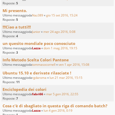
Risposte:
5
Mi presento.
Ultimo messaggioda
Naz389
«
gio 15 set 2016, 15:24
Risposte:
5
!!!Ciao a tutti!!!
Ultimo messaggioda
Junior
«
mer 24 ago 2016, 0:08
Risposte:
4
un quesito mondiale poco conosciuto
Ultimo messaggioda
Lazza
«
dom 1 mag 2016, 19:15
Risposte:
3
Info Metodo Scelta Colori Pantone
Ultimo messaggioda
tommasocornell
«
ven 1 apr 2016, 15:08
Ubuntu 15.10 e derivate rilasciate !
Ultimo messaggioda
rgdaroma
«
lun 21 mar 2016, 15:15
Risposte:
11
Enciclopedia dei colori
Ultimo messaggioda
fabri66
«
mar 5 gen 2016, 22:55
Risposte:
7
Cosa c'è di sbagliato in questa riga di comando batch?
Ultimo messaggioda
Lazza
«
lun 4 gen 2016, 0:19
Risposte:
1