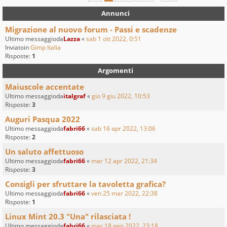
Annunci
Migrazione al nuovo forum - Passi e scadenze
Ultimo messaggioda
Lazza
«
sab 1 ott 2022, 0:51
Inviatoin
Gimp Italia
Risposte:
1
Argomenti
Maiuscole accentate
Ultimo messaggioda
italgraf
«
gio 9 giu 2022, 10:53
Risposte:
3
Auguri Pasqua 2022
Ultimo messaggioda
fabri66
«
sab 16 apr 2022, 13:06
Risposte:
2
Un saluto affettuoso
Ultimo messaggioda
fabri66
«
mar 12 apr 2022, 21:34
Risposte:
3
Consigli per sfruttare la tavoletta grafica?
Ultimo messaggioda
fabri66
«
ven 25 mar 2022, 22:38
Risposte:
1
Linux Mint 20.3 "Una" rilasciata !
Ultimo messaggioda
fabri66
«
mar 18 gen 2022, 23:18