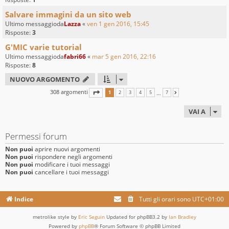
Salvare immagini da un sito web
Ultimo messaggioda
Lazza
«
ven 1 gen 2016, 15:45
Risposte:
3
G'MIC varie tutorial
Ultimo messaggioda
fabri66
«
mar 5 gen 2016, 22:16
Risposte:
8
NUOVO ARGOMENTO
308 argomenti
PAGINA
1
DI
7
…
1
2
3
4
5
7
PROSSIMO
VAI A
Permessi forum
Non puoi
aprire nuovi argomenti
Non puoi
rispondere negli argomenti
Non puoi
modificare i tuoi messaggi
Non puoi
cancellare i tuoi messaggi
Indice
Tutti gli orari sono
UTC+01:00
metrolike style by
Eric Seguin
Updated for phpBB3.2 by
Ian Bradley
Powered by
phpBB
® Forum Software © phpBB Limited