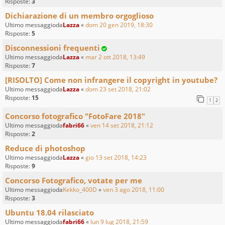
Risposte:
3
Dichiarazione di un membro orgoglioso
Ultimo messaggioda
Lazza
«
dom 20 gen 2019, 18:30
Risposte:
5
Disconnessioni frequenti
Ultimo messaggioda
Lazza
«
mar 2 ott 2018, 13:49
Risposte:
7
[RISOLTO] Come non infrangere il copyright in youtube?
Ultimo messaggioda
Lazza
«
dom 23 set 2018, 21:02
Risposte:
15
1
2
Concorso fotografico "FotoFare 2018"
Ultimo messaggioda
fabri66
«
ven 14 set 2018, 21:12
Risposte:
2
Reduce di photoshop
Ultimo messaggioda
Lazza
«
gio 13 set 2018, 14:23
Risposte:
9
Concorso Fotografico, votate per me
Ultimo messaggioda
Kekko_400D
«
ven 3 ago 2018, 11:00
Risposte:
3
Ubuntu 18.04 rilasciato
Ultimo messaggioda
fabri66
«
lun 9 lug 2018, 21:59