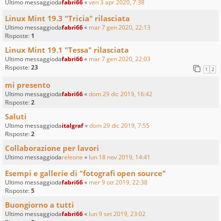
Ultimo messaggioda
fabri66
«
ven 3 apr 2020, 7:38
Linux Mint 19.3 "Tricia" rilasciata
Ultimo messaggioda
fabri66
«
mar 7 gen 2020, 22:13
Risposte:
1
Linux Mint 19.1 "Tessa" rilasciata
Ultimo messaggioda
fabri66
«
mar 7 gen 2020, 22:03
Risposte:
23
1
2
mi presento
Ultimo messaggioda
fabri66
«
dom 29 dic 2019, 16:42
Risposte:
2
Saluti
Ultimo messaggioda
italgraf
«
dom 29 dic 2019, 7:55
Risposte:
2
Collaborazione per lavori
Ultimo messaggioda
releone
«
lun 18 nov 2019, 14:41
Esempi e gallerie di "fotografi open source"
Ultimo messaggioda
fabri66
«
mer 9 ott 2019, 22:38
Risposte:
5
Buongiorno a tutti
Ultimo messaggioda
fabri66
«
lun 9 set 2019, 23:02