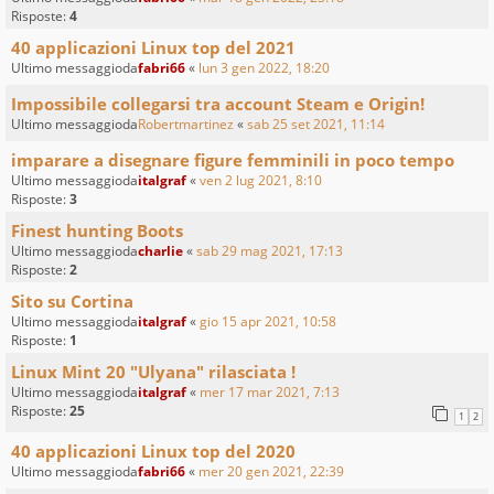
Risposte:
4
40 applicazioni Linux top del 2021
Ultimo messaggioda
fabri66
«
lun 3 gen 2022, 18:20
Impossibile collegarsi tra account Steam e Origin!
Ultimo messaggioda
Robertmartinez
«
sab 25 set 2021, 11:14
imparare a disegnare figure femminili in poco tempo
Ultimo messaggioda
italgraf
«
ven 2 lug 2021, 8:10
Risposte:
3
Finest hunting Boots
Ultimo messaggioda
charlie
«
sab 29 mag 2021, 17:13
Risposte:
2
Sito su Cortina
Ultimo messaggioda
italgraf
«
gio 15 apr 2021, 10:58
Risposte:
1
Linux Mint 20 "Ulyana" rilasciata !
Ultimo messaggioda
italgraf
«
mer 17 mar 2021, 7:13
Risposte:
25
1
2
40 applicazioni Linux top del 2020
Ultimo messaggioda
fabri66
«
mer 20 gen 2021, 22:39