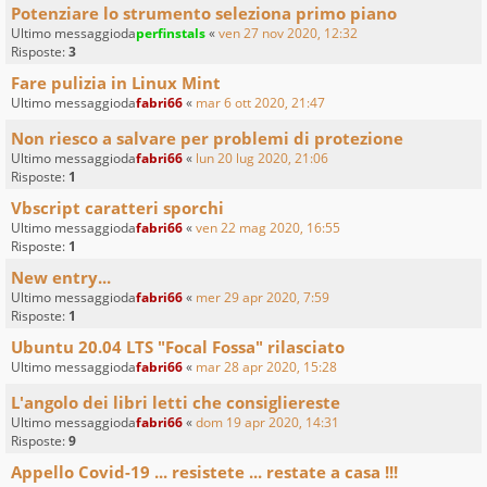
Potenziare lo strumento seleziona primo piano
Ultimo messaggioda
perfinstals
«
ven 27 nov 2020, 12:32
Risposte:
3
Fare pulizia in Linux Mint
Ultimo messaggioda
fabri66
«
mar 6 ott 2020, 21:47
Non riesco a salvare per problemi di protezione
Ultimo messaggioda
fabri66
«
lun 20 lug 2020, 21:06
Risposte:
1
Vbscript caratteri sporchi
Ultimo messaggioda
fabri66
«
ven 22 mag 2020, 16:55
Risposte:
1
New entry...
Ultimo messaggioda
fabri66
«
mer 29 apr 2020, 7:59
Risposte:
1
Ubuntu 20.04 LTS "Focal Fossa" rilasciato
Ultimo messaggioda
fabri66
«
mar 28 apr 2020, 15:28
L'angolo dei libri letti che consigliereste
Ultimo messaggioda
fabri66
«
dom 19 apr 2020, 14:31
Risposte:
9
Appello Covid-19 ... resistete ... restate a casa !!!