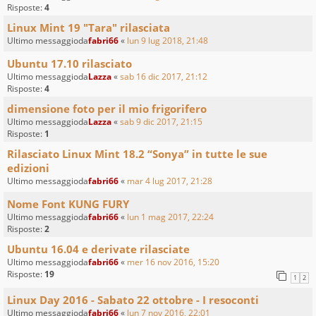
Risposte:
4
Linux Mint 19 "Tara" rilasciata
Ultimo messaggioda
fabri66
«
lun 9 lug 2018, 21:48
Ubuntu 17.10 rilasciato
Ultimo messaggioda
Lazza
«
sab 16 dic 2017, 21:12
Risposte:
4
dimensione foto per il mio frigorifero
Ultimo messaggioda
Lazza
«
sab 9 dic 2017, 21:15
Risposte:
1
Rilasciato Linux Mint 18.2 “Sonya” in tutte le sue
edizioni
Ultimo messaggioda
fabri66
«
mar 4 lug 2017, 21:28
Nome Font KUNG FURY
Ultimo messaggioda
fabri66
«
lun 1 mag 2017, 22:24
Risposte:
2
Ubuntu 16.04 e derivate rilasciate
Ultimo messaggioda
fabri66
«
mer 16 nov 2016, 15:20
Risposte:
19
1
2
Linux Day 2016 - Sabato 22 ottobre - I resoconti
Ultimo messaggioda
fabri66
«
lun 7 nov 2016, 22:01