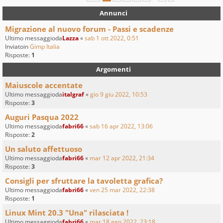
Annunci
Migrazione al nuovo forum - Passi e scadenze
Ultimo messaggioda
Lazza
«
sab 1 ott 2022, 0:51
Inviatoin
Gimp Italia
Risposte:
1
Argomenti
Maiuscole accentate
Ultimo messaggioda
italgraf
«
gio 9 giu 2022, 10:53
Risposte:
3
Auguri Pasqua 2022
Ultimo messaggioda
fabri66
«
sab 16 apr 2022, 13:06
Risposte:
2
Un saluto affettuoso
Ultimo messaggioda
fabri66
«
mar 12 apr 2022, 21:34
Risposte:
3
Consigli per sfruttare la tavoletta grafica?
Ultimo messaggioda
fabri66
«
ven 25 mar 2022, 22:38
Risposte:
1
Linux Mint 20.3 "Una" rilasciata !
Ultimo messaggioda
fabri66
«
mar 18 gen 2022, 23:18