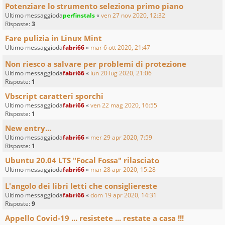
Potenziare lo strumento seleziona primo piano
Ultimo messaggioda
perfinstals
«
ven 27 nov 2020, 12:32
Risposte:
3
Fare pulizia in Linux Mint
Ultimo messaggioda
fabri66
«
mar 6 ott 2020, 21:47
Non riesco a salvare per problemi di protezione
Ultimo messaggioda
fabri66
«
lun 20 lug 2020, 21:06
Risposte:
1
Vbscript caratteri sporchi
Ultimo messaggioda
fabri66
«
ven 22 mag 2020, 16:55
Risposte:
1
New entry...
Ultimo messaggioda
fabri66
«
mer 29 apr 2020, 7:59
Risposte:
1
Ubuntu 20.04 LTS "Focal Fossa" rilasciato
Ultimo messaggioda
fabri66
«
mar 28 apr 2020, 15:28
L'angolo dei libri letti che consigliereste
Ultimo messaggioda
fabri66
«
dom 19 apr 2020, 14:31
Risposte:
9
Appello Covid-19 ... resistete ... restate a casa !!!