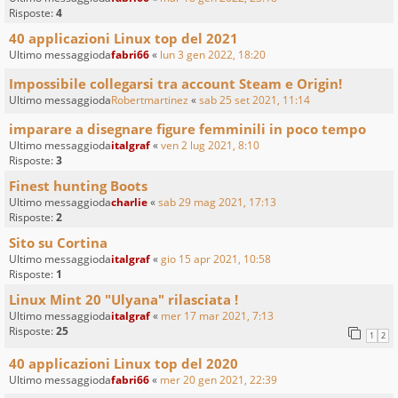
Risposte:
4
40 applicazioni Linux top del 2021
Ultimo messaggioda
fabri66
«
lun 3 gen 2022, 18:20
Impossibile collegarsi tra account Steam e Origin!
Ultimo messaggioda
Robertmartinez
«
sab 25 set 2021, 11:14
imparare a disegnare figure femminili in poco tempo
Ultimo messaggioda
italgraf
«
ven 2 lug 2021, 8:10
Risposte:
3
Finest hunting Boots
Ultimo messaggioda
charlie
«
sab 29 mag 2021, 17:13
Risposte:
2
Sito su Cortina
Ultimo messaggioda
italgraf
«
gio 15 apr 2021, 10:58
Risposte:
1
Linux Mint 20 "Ulyana" rilasciata !
Ultimo messaggioda
italgraf
«
mer 17 mar 2021, 7:13
Risposte:
25
1
2
40 applicazioni Linux top del 2020
Ultimo messaggioda
fabri66
«
mer 20 gen 2021, 22:39