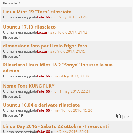
Risposte:
4
Linux Mint 19 "Tara" rilasciata
Ultimo messaggioda
fabri66
«
lun 9 lug 2018, 21:48
Ubuntu 17.10 rilasciato
Ultimo messaggioda
Lazza
«
sab 16 dic 2017, 21:12
Risposte:
4
dimensione foto per il mio frigorifero
Ultimo messaggioda
Lazza
«
sab 9 dic 2017, 21:15
Risposte:
1
Rilasciato Linux Mint 18.2 “Sonya” in tutte le sue
edizioni
Ultimo messaggioda
fabri66
«
mar 4 lug 2017, 21:28
Nome Font KUNG FURY
Ultimo messaggioda
fabri66
«
lun 1 mag 2017, 22:24
Risposte:
2
Ubuntu 16.04 e derivate rilasciate
Ultimo messaggioda
fabri66
«
mer 16 nov 2016, 15:20
Risposte:
19
1
2
Linux Day 2016 - Sabato 22 ottobre - I resoconti
Ultimo messaggioda
fabri66
«
lun 7 nov 2016, 22:01