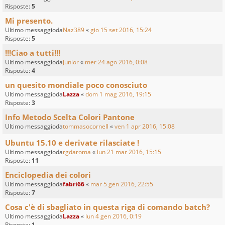
Risposte:
5
Mi presento.
Ultimo messaggioda
Naz389
«
gio 15 set 2016, 15:24
Risposte:
5
!!!Ciao a tutti!!!
Ultimo messaggioda
Junior
«
mer 24 ago 2016, 0:08
Risposte:
4
un quesito mondiale poco conosciuto
Ultimo messaggioda
Lazza
«
dom 1 mag 2016, 19:15
Risposte:
3
Info Metodo Scelta Colori Pantone
Ultimo messaggioda
tommasocornell
«
ven 1 apr 2016, 15:08
Ubuntu 15.10 e derivate rilasciate !
Ultimo messaggioda
rgdaroma
«
lun 21 mar 2016, 15:15
Risposte:
11
Enciclopedia dei colori
Ultimo messaggioda
fabri66
«
mar 5 gen 2016, 22:55
Risposte:
7
Cosa c'è di sbagliato in questa riga di comando batch?
Ultimo messaggioda
Lazza
«
lun 4 gen 2016, 0:19
Risposte:
1