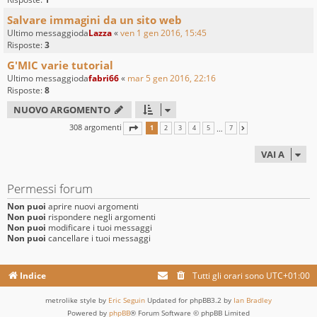
Salvare immagini da un sito web
Ultimo messaggioda
Lazza
«
ven 1 gen 2016, 15:45
Risposte:
3
G'MIC varie tutorial
Ultimo messaggioda
fabri66
«
mar 5 gen 2016, 22:16
Risposte:
8
NUOVO ARGOMENTO
308 argomenti
PAGINA
1
DI
7
…
1
2
3
4
5
7
PROSSIMO
VAI A
Permessi forum
Non puoi
aprire nuovi argomenti
Non puoi
rispondere negli argomenti
Non puoi
modificare i tuoi messaggi
Non puoi
cancellare i tuoi messaggi
Indice
Tutti gli orari sono
UTC+01:00
metrolike style by
Eric Seguin
Updated for phpBB3.2 by
Ian Bradley
Powered by
phpBB
® Forum Software © phpBB Limited