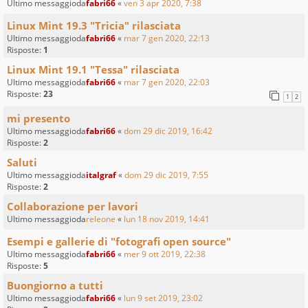
Ultimo messaggioda
fabri66
«
ven 3 apr 2020, 7:38
Linux Mint 19.3 "Tricia" rilasciata
Ultimo messaggioda
fabri66
«
mar 7 gen 2020, 22:13
Risposte:
1
Linux Mint 19.1 "Tessa" rilasciata
Ultimo messaggioda
fabri66
«
mar 7 gen 2020, 22:03
Risposte:
23
1
2
mi presento
Ultimo messaggioda
fabri66
«
dom 29 dic 2019, 16:42
Risposte:
2
Saluti
Ultimo messaggioda
italgraf
«
dom 29 dic 2019, 7:55
Risposte:
2
Collaborazione per lavori
Ultimo messaggioda
releone
«
lun 18 nov 2019, 14:41
Esempi e gallerie di "fotografi open source"
Ultimo messaggioda
fabri66
«
mer 9 ott 2019, 22:38
Risposte:
5
Buongiorno a tutti
Ultimo messaggioda
fabri66
«
lun 9 set 2019, 23:02