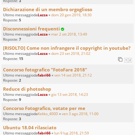
Risposte:
3
Dichiarazione di un membro orgoglioso
Ultimo messaggioda
Lazza
«
dom 20 gen 2019, 18:30
Risposte:
5
Disconnessioni frequenti
Ultimo messaggioda
Lazza
«
mar 2 ott 2018, 13:49
Risposte:
7
[RISOLTO] Come non infrangere il copyright in youtube?
Ultimo messaggioda
Lazza
«
dom 23 set 2018, 21:02
Risposte:
15
1
2
Concorso fotografico "FotoFare 2018"
Ultimo messaggioda
fabri66
«
ven 14 set 2018, 21:12
Risposte:
2
Reduce di photoshop
Ultimo messaggioda
Lazza
«
gio 13 set 2018, 14:23
Risposte:
9
Concorso Fotografico, votate per me
Ultimo messaggioda
Kekko_400D
«
ven 3 ago 2018, 11:00
Risposte:
3
Ubuntu 18.04 rilasciato
Ultimo messaggioda
fabri66
«
lun 9 lug 2018, 21:59